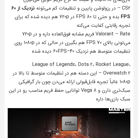
CS2 – در رزولوشن پایین و تنظیمات کم می‌تونه
نزدیک از 60
FPS
بده و حتی تا 80 FPS در 720p هم دیده شده ‌که برای
تجربه رقابتی کفایت می‌کنه
Valorant – Rate فریم مشابه فوق‌العاده داره و در 720p
می‌تونی بالای 70 FPS هم بگیری در حالی که در 1080p روی
تنظیمات متوسط هم نزدیک 40–60FPS دیده شده
League of Legends، Dota 2، Rocket League،
Overwatch 2 – این دسته هم در تنظیمات متوسط تا بالا در
1080p غالباً تجربه قابل‌قبولی ارائه می‌دن چون بار گرافیکی
سبک‌تری دارن و Vega 8 توانایی حفظ فریم مناسب رو در این
سبک بازی‌ها داره