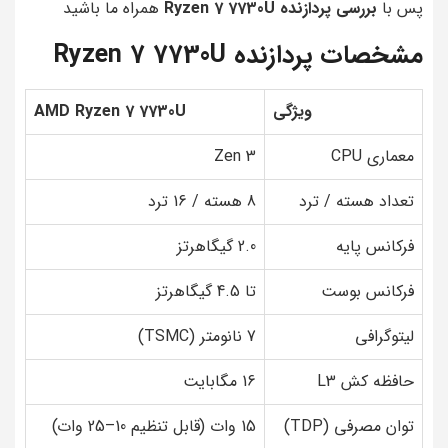
پس با
بررسی پردازنده Ryzen 7 7730U
همراه ما باشید
مشخصات پردازنده Ryzen 7 7730U
ویژگی
AMD Ryzen 7 7730U
معماری CPU
Zen 3
تعداد هسته / ترد
8 هسته / 16 ترد
فرکانس پایه
2.0 گیگاهرتز
فرکانس بوست
تا 4.5 گیگاهرتز
لیتوگرافی
7 نانومتر (TSMC)
حافظه کش L3
16 مگابایت
توان مصرفی (TDP)
15 وات (قابل تنظیم 10–25 وات)