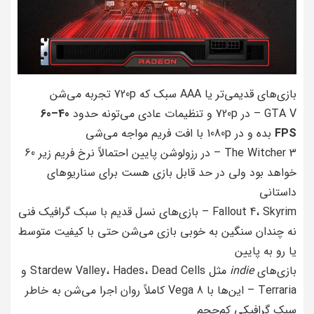
بازی‌های قدیمی‌تر یا AAA سبک که 720p تجربه می‌شن
GTA V – در 720p و تنظیمات عادی می‌تونه حدود
40–60
FPS
بده و در 1080p با افت فریم مواجه می‌شی
The Witcher 3 – در رزولوشن پایین احتمالاً نرخ فریم زیر 60
خواهد بود ولی در حد قابل بازی هست برای سناریوهای
داستانی
Fallout 4، Skyrim – بازی‌های نسل قدیم با سبک گرافیک فنی
نه چندان سنگین به خوبی بازی می‌شن حتی با کیفیت متوسط
یا رو به پایین
بازی‌های
indie
مثل Stardew Valley، Hades، Dead Cells و
Terraria – این‌ها با Vega 8 کاملاً روان اجرا می‌شن به خاطر
سبک گرافیکی کم‌حجم