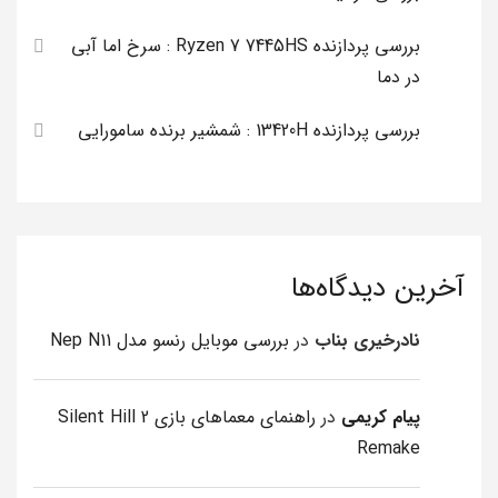
بررسی پردازنده Ryzen 7 7445HS : سرخ اما آبی
در دما
بررسی پردازنده 13420H : شمشیر برنده سامورایی
آخرین دیدگاه‌ها
نادرخیری بناب
در
بررسی موبایل رنسو مدل Nep N11
پیام کریمی
در
راهنمای معماهای بازی Silent Hill 2
Remake