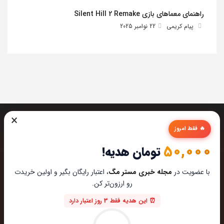
راهنمای معماهای بازی Silent Hill 2 Remake
پیام کریمی
22 نوامبر 2025
×
🔥 فقط امروز
50,000
تومان هدیه!
تیم مستر مگ تمام تلاشش رو میکنه تا بهترین تخصصی ترین و
با عضویت در
مجله خبری مستر مگ
، اعتبار رایگان بگیر و اولین خریدت
به روز ترین مطالب رو برای عاشقان تکنولوژی اماده کنه از این که
رو ارزون‌تر کن.
مارو در دنیای زیبای تکنولوژی همراهی میکنین خوشحالیم.
⏰ این هدیه فقط 3 روز اعتبار دارد
ایمیل : hi@mastermag.ir