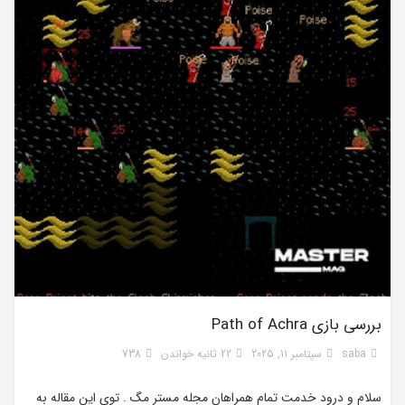
بررسی بازی Path of Achra
saba
سپتامبر 11, 2025
22 ثانیه خواندن
738
سلام و درود خدمت تمام همراهان مجله مستر مگ . توی این مقاله به