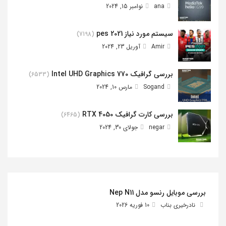
ana
نوامبر 15, 2024
سیستم مورد نیاز pes 2021
(7198)
Amir
آوریل 23, 2024
بررسی گرافیک Intel UHD Graphics 770
(6533)
Sogand
مارس 10, 2024
بررسی کارت گرافیک RTX 4050
(6465)
negar
جولای 30, 2024
بررسی موبایل رنسو مدل Nep N11
نادرخیری بناب
10 فوریه 2026