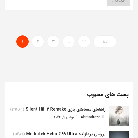
جزئیات
بعد
13
…
3
2
1
پست های محبوب
راهنمای معماهای بازی Silent Hill 2 Remake
(39484)
Ahmadreza
نوامبر 9, 2024
بررسی پردازنده Mediatek Helio G99 Ultra
(11489)