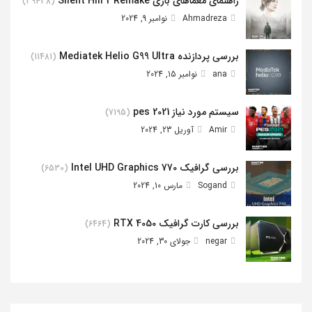
راهنمای معماهای بازی Silent Hill 2 Remake
(39438)
Ahmadreza
نوامبر 9, 2024
بررسی پردازنده Mediatek Helio G99 Ultra
(11481)
ana
نوامبر 15, 2024
سیستم مورد نیاز pes 2021
(7195)
Amir
آوریل 23, 2024
بررسی گرافیک Intel UHD Graphics 770
(6530)
Sogand
مارس 10, 2024
بررسی کارت گرافیک RTX 4050
(6464)
negar
جولای 30, 2024