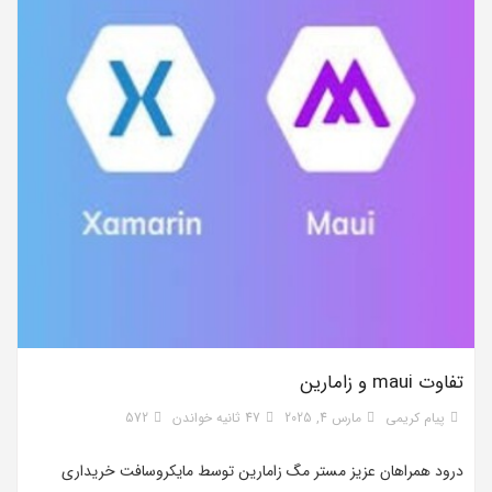
تفاوت maui و زامارین
پیام کریمی
مارس 4, 2025
47 ثانیه خواندن
572
درود همراهان عزیز مستر مگ زامارین توسط مایکروسافت خریداری