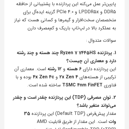
پایین‌تر عمل می‌کنه این پردازنده با پشتیبانی از حافظه
DDR5 و LPDDR5x و PCIe 4.0 گزینه ایده‌آل برای
متخصصان سخت‌افزار و گیمرها و کسانی هست که نیاز
به عملکرد بالا در لپ‌تاپ باریک و کم‌مصرف دارن
سوالات متدوال :
1. پردازنده Ryzen 7 7445HS چند هسته و چند رشته
دارد و معماری آن چیست؟
این پردازنده دارای
6 هسته
و
12 رشته
است. معماری آن
ترکیبی از هسته‌های
2x Zen 4
و
4x Zen 4c
بوده و با
فناوری
TSMC 4nm FinFET
ساخته شده است.
2. توان مصرفی (TDP) این پردازنده چقدر است و چقدر
می‌تواند متغیر باشد؟
مقدار پیش‌فرض (Default TDP) این پردازنده
35
وات
است. این مقدار از طریق قابلیت AMD