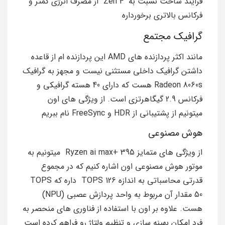
فرایند ساخت نسبت به Zen 4 از مصرف انرژی کمتر و
فرکانس بالاتری برخورداره
گرافیک مجتمع
مانند اکثر پردازنده های AMD این پردازنده ام از قاعده
داشتن گرافیک داخلی مستثنی نیست و مجهز به گرافیک
Radeon 8060s هست که دارای 40 هسته گرافیکی و
فرکانس 2.9 گیگاهرتزی است. از ویژگی های اون
میتونیم از پشتیبانی از HDR و FreeSync نام ببریم
هوش مصنوعی
از ویژگی های متمایز Ryzen ai max+ 395 میتونیم به
موتور هوش مصنوعی اون اشاره کنیم که در مجموع
قدرتی محاسباتی به اندازه TOPS 126 داره که TOPS
50 مقدار آن مربوط به واحد پردازش عصبی (NPU)
هست. علاوه بر اون با استفاده از فناوری های منحصر به
فرد امکان بهینه سازی و تنظیم ولتاژ رو فراهم کرده است