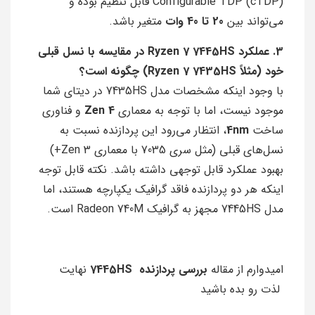
Configurable TDP (cTDP) قابل تنظیم بوده و
می‌تواند بین
20 تا 40 وات
متغیر باشد.
3. عملکرد Ryzen 7 7445HS در مقایسه با نسل قبلی
خود (مثلاً Ryzen 7 7435HS) چگونه است؟
با وجود اینکه مشخصات مدل 7435HS در دیتای شما
موجود نیست، اما با توجه به معماری
Zen 4
و فناوری
ساخت
4nm
، انتظار می‌رود این پردازنده نسبت به
نسل‌های قبلی (مثل سری 7035 با معماری Zen 3+)
بهبود عملکرد قابل توجهی داشته باشد. نکته قابل توجه
اینکه هر دو پردازنده فاقد گرافیک یکپارچه هستند، اما
مدل 7445HS مجهز به گرافیک Radeon 740M است.
امیدوارم از مقاله
بررسی پردازنده 7445HS
نهایت
لذت رو بده باشید