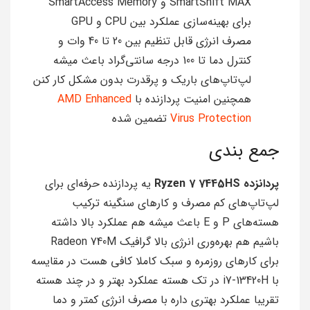
SmartShift MAX و SmartAccess Memory
برای بهینه‌سازی عملکرد بین CPU و GPU
مصرف انرژی قابل تنظیم بین 20 تا 40 وات و
کنترل دما تا 100 درجه سانتی‌گراد باعث میشه
لپ‌تاپ‌های باریک و پرقدرت بدون مشکل کار کنن
همچنین امنیت پردازنده با
AMD Enhanced
Virus Protection
تضمین شده
جمع بندی
پردانزده Ryzen 7 7445HS
یه پردازنده حرفه‌ای برای
لپ‌تاپ‌های کم مصرف و کارهای سنگینه ترکیب
هسته‌های P و E باعث میشه هم عملکرد بالا داشته
باشیم هم بهره‌وری انرژی بالا گرافیک Radeon 740M
برای کارهای روزمره و سبک کاملا کافی هست در مقایسه
با i7-13420H در تک هسته عملکرد بهتر و در چند هسته
تقریبا عملکرد بهتری داره با مصرف انرژی کمتر و دما