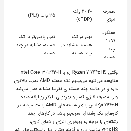
مصرف
20-40 وات
35 وات (PL1)
انرژی
(cTDP)
عملکرد
بهتر در تک
کمی پایین‌تر در تک
تک /
هسته، مشابه در
هسته، مشابه در چند
چند
چند هسته
هسته
هسته
وقتی Ryzen 7 7445HS رو با Intel Core i7-13420H
مقایسه می‌کنیم می‌بینیم تک هسته AMD قدرت بالاتری
داره و در حالت چند هسته‌ای تقریبا مشابه عمل می‌کنه
ولی مصرف انرژی کمتر و بهره‌وری بالاتر رو ارائه میده
7445H فرکانس بالاتر هسته‌های AMD باعث میشه در
کارهای تک رشته‌ای سریع‌تر باشه در کارهای چند
رشته‌ای با توجه به بهره‌وری انرژی و دمای کاری،
7445HS مزیت داره و گزینه بهتری برای لپ‌تاپ‌های کم