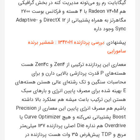
گیگابایت رم رو می‌تونه مدیریت کنه در بخش گرافیکی
هم Radeon 740M با 4 هسته و فرکانس بوست 2700
مگاهرتز به همراه پشتیبانی از DirectX 12 و Adaptive-
Sync وجود داره
پیشنهادی :
بررسی پردازنده 13420H : شمشیر برنده
سامورایی
معماری این پردازنده ترکیبی از Zen4 و Zen4c هست
هسته‌های P قدرت پردازشی بالایی دارن و برای
محاسبات سنگین و تک رشته‌ای عالی هستن هسته‌های
E بهینه شده برای مصرف پایین انرژی و بارهای سبک
هستن این ترکیب باعث میشه هم عملکرد بالا داشته
باشیم هم مصرف انرژی پایین این معماری از Precision
Boost پشتیبانی نمی‌کنه و هیچ Curve Optimizer یا
Overdrive هم نداره Die اصلی پردازنده 137 میلی‌متر
مربع و TDP پیش‌فرض 35 وات هست پردازنده در