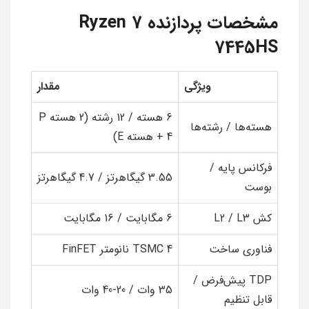
مشخصات پردازنده Ryzen 7
7445HS
ویژگی
مقدار
6 هسته / 12 رشته (2 هسته P
هسته‌ها / رشته‌ها
+ 4 هسته E)
فرکانس پایه /
3.55 گیگاهرتز / 4.7 گیگاهرتز
بوست
کش L2 / L3
6 مگابایت / 16 مگابایت
فناوری ساخت
TSMC 4 نانومتر FinFET
TDP پیش‌فرض /
35 وات / 20-40 وات
قابل تنظیم