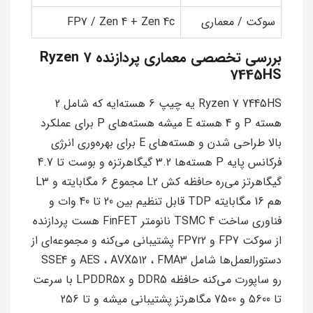
سوکت / معماری
FP7 / Zen 4 + Zen 4c
بررسی تخصصی معماری پردازنده Ryzen 7
7445HS
Ryzen 7 7445HS یه چیپ 6 هسته‌ایه که شامل 2
هسته P و 4 هسته E میشه هسته‌های P برای عملکرد
بالا طراحی شدن و هسته‌های E برای بهره‌وری انرژی
فرکانس پایه P هسته‌ها 3.2 گیگاهرتزه و بوست تا 4.7
گیگاهرتز می‌ره حافظه کش L2 مجموع 6 مگابایته و L3
هم 16 مگابایته TDP قابل تنظیم بین 20 تا 40 وات و
فناوری ساخت TSMC 4 نانومتر FinFET هست پردازنده
از سوکت FP7 و FP7r2 پشتیبانی می‌کنه و مجموعه‌ای از
دستورالعمل‌ها شامل AES ، AVX512 ، FMA3 و SSE4
رو ساپورت می‌کنه حافظه DDR5 و LPDDR5x با سرعت
تا 5600 و 7500 مگاهرتز پشتیبانی میشه و تا 256