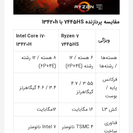
مقایسه پردازنده 7445HS با 13420h
Intel Core i7-
Ryzen 7
ویژگی
13420H
7445HS
هسته‌ها
6 هسته / 12
8 هسته / 12 رشته
/ رشته‌ها
رشته (2P+4E)
(6P+4E)
فرکانس
3.55 / 4.7
پایه /
3.4 / 4.6 گیگاهرتز
گیگاهرتز
بوست
کش L3
16 مگابایت
12مگابایت
فناوری
TSMC 4 نانومتر
Intel 7 نانومتر
ساخت