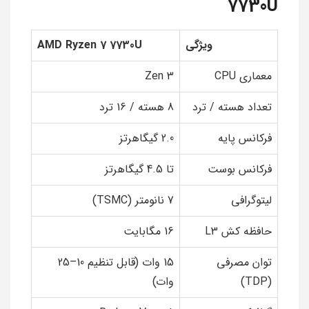
7730U
ویژگی
AMD Ryzen 7 7730U
معماری CPU
Zen 3
تعداد هسته / ترد
8 هسته / 16 ترد
فرکانس پایه
2.0 گیگاهرتز
فرکانس بوست
تا 4.5 گیگاهرتز
لیتوگرافی
7 نانومتر (TSMC)
حافظه کش L3
16 مگابایت
توان مصرفی
15 وات (قابل تنظیم 10–25
(TDP)
وات)