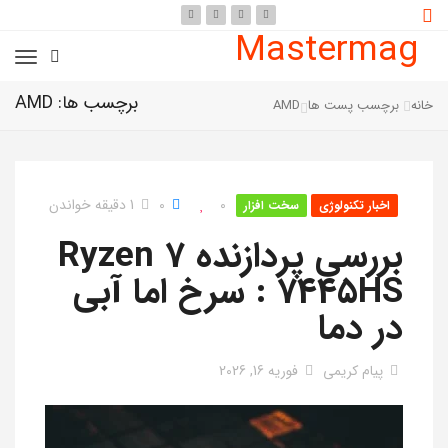
Mastermag
برچسب ها: AMD
خانه
برچسب پست ها
AMD
0
0
1 دقیقه خواندن
اخبار تکنولوژی
سخت افزار
بررسی پردازنده Ryzen 7
7445HS : سرخ اما آبی
در دما
پیام کریمی
فوریه 16, 2026