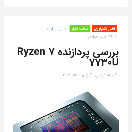
0
0
اخبار تکنولوژی
سخت افزار
46 ثانیه خواندن
بررسی پردازنده Ryzen 7
7730U
پیام کریمی
ژانویه 23, 2026