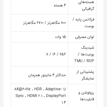
هسته‌های
4 هسته
گرافیکی
فرکانس پایه /
800 مگاهرتز / 2700 مگاهرتز
بوست
توان مصرفی
15 وات
شیدینگ
یونیت‌ها /
256 / 16 / 8
TMU / ROP
پشتیبانی از
حداکثر 4 مانیتور همزمان
نمایشگر
تا 8K@60Hz ، HDR ، Adaptive-
رزولوشن و
Sync ، HDMI 2.1 ، DisplayPort
قابلیت‌ها
1.4