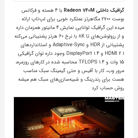
گرافیک داخلی Radeon 740M
با 4 هسته و فرکانس
بوست 2700 مگاهرتز عملکرد خوبی برای لپ‌تاپ ارائه
میده این گرافیک توانایی نمایش 4 مانیتور همزمان داره
و از رزولوشن‌های تا 8K با نرخ 60 هرتز پشتیبانی می‌کنه
پشتیبانی از HDR و Adaptive-Sync و استانداردهای
HDMI 2.1 و DisplayPort 1.4 وجود داره توان گرافیکی
15 وات و 1.4 TFLOPS محاسبه شده در کارهای روزمره،
مرور وب، کار با آفیس و حتی گیمینگ سبک مناسب
هست برای رندرینگ و شبیه‌سازی‌های سبک هم میشه
روش حساب کرد