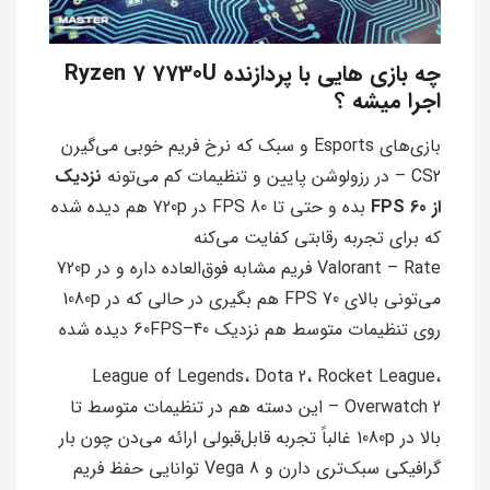
چه بازی هایی با پردازنده Ryzen 7 7730U
اجرا میشه ؟
بازی‌های Esports و سبک که نرخ فریم خوبی می‌گیرن
CS2 – در رزولوشن پایین و تنظیمات کم می‌تونه
نزدیک
از 60 FPS
بده و حتی تا 80 FPS در 720p هم دیده شده
‌که برای تجربه رقابتی کفایت می‌کنه
Valorant – Rate فریم مشابه فوق‌العاده داره و در 720p
می‌تونی بالای 70 FPS هم بگیری در حالی که در 1080p
روی تنظیمات متوسط هم نزدیک 40–60FPS دیده شده
League of Legends، Dota 2، Rocket League،
Overwatch 2 – این دسته هم در تنظیمات متوسط تا
بالا در 1080p غالباً تجربه قابل‌قبولی ارائه می‌دن چون بار
گرافیکی سبک‌تری دارن و Vega 8 توانایی حفظ فریم