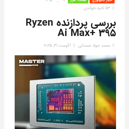
0
0
اخبار تکنولوژی
سخت افزار
53 ثانیه خواندن
بررسی پردازنده Ryzen
Ai Max+ 395
محمد جواد صمدانی
آگوست 31, 2025