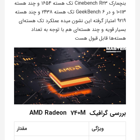
بنچمارک Cinebench R23 تک هسته 1654 و چند هسته
10113 و در GeekBench 6 تک هسته 2438 و چند هسته
9219 امتیاز گرفته این نشون میده عملکرد تک هسته‌ای
بسیار قویه و چند هسته‌ای هم با توجه به تعداد
هسته‌ها قابل قبول هست
بررسی گرافیک AMD Radeon 740M
ویژگی
مقدار