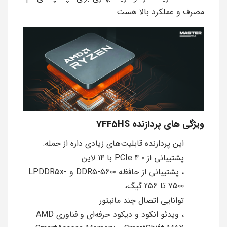
مصرف و عملکرد بالا هست
ویژگی های پردازنده 7445HS
این پردازنده قابلیت‌های زیادی داره از جمله:
پشتیبانی از PCIe 4.0 با 14 لاین
، پشتیبانی از حافظه DDR5-5600 و LPDDR5x-
7500 تا 256 گیگ،
توانایی اتصال چند مانیتور
، ویدئو انکود و دیکود حرفه‌ای و فناوری AMD