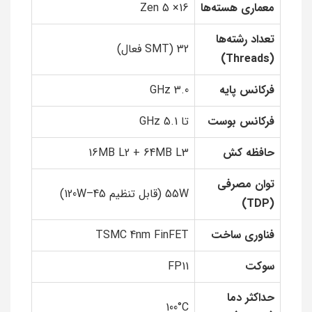
معماری هسته‌ها
16× Zen 5
تعداد رشته‌ها
32 (SMT فعال)
(Threads)
فرکانس پایه
3.0 GHz
فرکانس بوست
تا 5.1 GHz
حافظه کش
16MB L2 + 64MB L3
توان مصرفی
55W (قابل تنظیم 45–120W)
(TDP)
فناوری ساخت
TSMC 4nm FinFET
سوکت
FP11
حداکثر دما
100°C