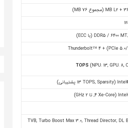
1
DDR5 / 6400 (با ECC)
(NPU: 13, GPU: 8, 
Inte پشتیبانی)
, تا 2 GHz)
TVB, Turbo Boost Max 3.0, Thread Director, DL 