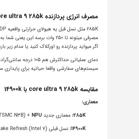
مصرف انرژی پردازنده core ultra 9 285k
مصرفی میتونه تا 250 وات برسه این
اگر میواید پردازنده رو اورکلاک کنید یا مدام زیر با
دمای عملیاتی حداکثرش 
سیستم‌های سفارشی واقعا حیاتیه برای پایداری 
مقایسه core ultra 9 285k با 14900k
معماری:
285K:
معماری جدید Arrow Lake (TSMC N3B) +
NPU اختصاصی
14900K:
نسل قبلی Raptor Lake Refresh (Intel 7) بدون NPU.