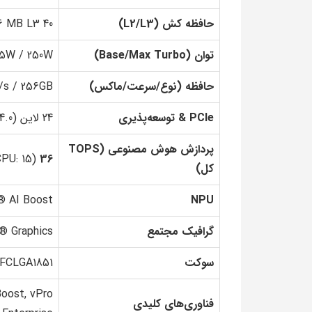
حافظه کش (L2/L3)
40 MB L2 + 36 MB L3 (مجموع 76 MB)
توان (Base/Max Turbo)
25W / 250W
حافظه (نوع/سرعت/ماکس)
 MT/s / 256GB
PCIe & توسعه‌پذیری
24 لاین (PCIe 5.0/4.0) + Thunderbolt™ 4
پردازش هوش مصنوعی (TOPS
CPU: 15)
36 TOPS
کل)
NPU
l® AI Boost (13 TOPS, Sparsity
گرافیک مجتمع
Intel® Graphics (4 Xe-Core
سوکت
FCLGA1851
Boost, vPro
فناوری‌های کلیدی