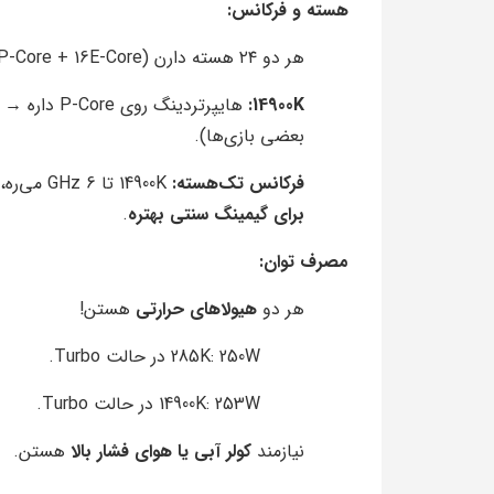
هسته و فرکانس:
هر دو ۲۴ هسته دارن (8P-Core + 16E-Core).
14900K:
بعضی بازی‌ها).
فرکانس تک‌هسته:
14900K تا 6 GHz می‌ره، ولی 285K حداکثر 5.7 GHz (با TVB) →
برای گیمینگ سنتی بهتره
.
مصرف توان:
هر دو
هیولاهای حرارتی
هستن!
285K: 250W در حالت Turbo.
14900K: 253W در حالت Turbo.
نیازمند
کولر آبی یا هوای فشار بالا
هستن.