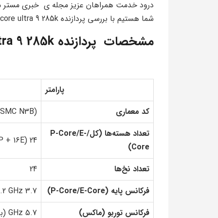
درود خدمت همراهان عزیز مجله ی خبری مستر مگ 
شما هستیم با بررسی پردازنده core ultra 9 285k همراه ما باشید
مشخصات پردازنده core ultra 9 285k
پارامتر
کد معماری
TSMC N3B)
تعداد هسته‌ها (کل/P-Core/E-
24 (8P + 16E)
Core)
تعداد نخ‌ها
24
فرکانس پایه (P-Core/E-Core)
3.7 GHz / 3.2 GHz
فرکانس توربو (ماکس)
5.7 GHz (با TVB)