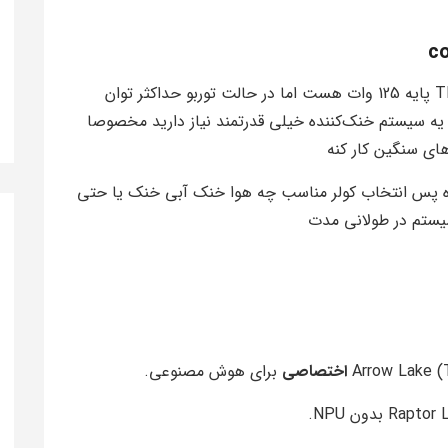
285K مثل نسل قبل یه هیولای حرارتی واقعیه TDP پایه 125 وات هست اما در حالت توربو حداکثر توان
 یعنی شما به یه سیستم خنک‌کننده خیلی قدرتمند نیاز دارید مخصوصا
رهای سنگین کار کنه
هم 105 درجه سانتی‌گراده پس انتخاب کولر مناسب چه هوا خنک آبی خنک یا حتی
سیستم در طولانی مدت
برای هوش مصنوعی.