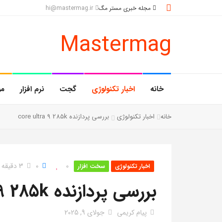
مجله خبری مستر مگ
hi@mastermag.ir
Mastermag
خانه
اخبار تکنولوژی
گجت
نرم افزار
مو
خانه
اخبار تکنولوژی
بررسی پردازنده core ultra 9 285k
0
0
3 دقیقه خواندن
اخبار تکنولوژی
سخت افزار
بررسی پردازنده Core Ultra 9 285k
پیام کریمی
جولای 9, 2025