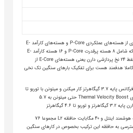
شاهد ترکیب جدیدی از هسته‌های عملکردی P-Core و هسته‌های کارآمد E-
Core هستیم این پردازنده مجموعا 24 هسته داره که شامل 8 هسته پرقدرت P-Core و 16 هسته کارآمد E-
Core میشه نکته مهم اینجاست که کل 24 هسته فقط 24 نخ پردازشی دارن یعنی هسته‌های E-Core از
این طراحی کاملا هدفمند هست برای تفکیک بارهای سنگین تک نخی
فرکانس‌ها واقعا چشمگیرن هسته‌های P-Core با فرکانس پایه 3.7 گیگاهرتز کار میکنن و میتونن با توربو تا
5.5 گیگاهرتز بالا برن جالب اینجاست که با فناوری Thermal Velocity Boost حتی میتونن به 5.7
حافظه کش هم سطح بالاست 36 مگابایت حافظه هوشمند اینتل و 40 مگابایت حافظه L2 مجموعا 76
ترسی به حافظه این ترکیب بخصوص در کارهای سنگین