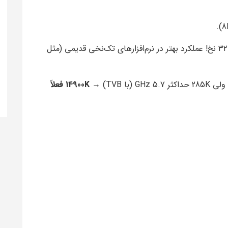
هایپرتردینگ روی P-Core داره → ۳۲ نخ! عملکرد بهتر در نرم‌افزارهای تک‌نخی قدیمی (مثل
14900K فعلاً