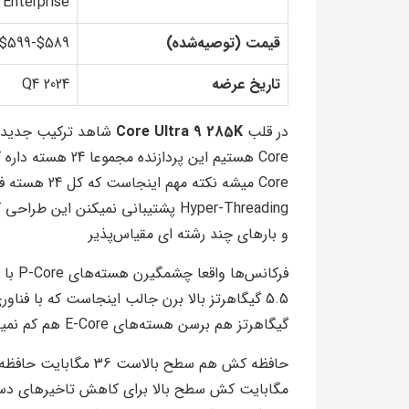
Enterprise
قیمت (توصیه‌شده)
$589-$599
تاریخ عرضه
Q4 2024
در قلب
Core Ultra 9 285K
Hyper-Threading پشتیبانی نمیکنن 
و بارهای چند رشته ای مقیاس‌پذیر
گیگاهرتز هم برسن هسته‌های E-Core هم کم نمیارن پایه 3.2 گیگاهرتز و توربو تا 4.6 گیگاهرتز
مگابایت کش سطح بالا برای کاهش تاخیرهای دس