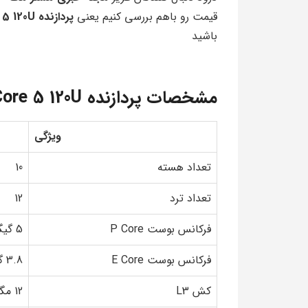
قیمت رو باهم بررسی کنیم یعنی
پردازنده Core 5 120U
باشید
مشخصات پردازنده Core 5 120U
ویژگی
تعداد هسته
10
تعداد ترد
12
فرکانس بوست P Core
5 گیگاهرتز
فرکانس بوست E Core
3.8 گیگاهرتز
کش L3
12 مگابایت