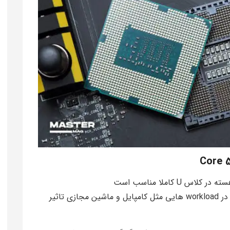
تاخیر کش L3 در این نسل کمی بهبود پیدا کرده و در workload هایی مثل کامپایل و ماشین مجازی تاثیر