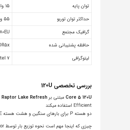
توان پایه
15 وات
حداکثر توان توربو
55 وات
گرافیک مجتمع
 80EU
حافظه پشتیبانی شده
DR5x
لیتوگرافی
tel 7
بررسی تخصصی 120U
Core 5 120U
مبتنی بر
Raptor Lake Refresh
Efficient استفاده میکند
دو هسته P برای بارهای سنگین و هشت هسته E برای پردازش های پس زمینه و سبک
چیزی که اینجا مهم است نحوه توزیع بار توسط Thread Director اینتل است