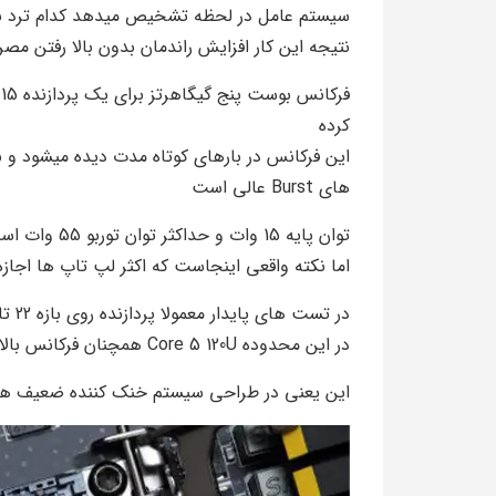
سیستم عامل در لحظه تشخیص میدهد کدام ترد باید روی P Core اجرا شود و کدا
نتیجه این کار افزایش راندمان بدون بالا رفتن مص
کرده
این فرکانس در بارهای کوتاه مدت دیده میشود و 
های Burst عالی است
توان پایه 15 وات و حداکثر توان توربو 55 وات است
اما نکته واقعی اینجاست که اکثر لپ تاپ ها اجازه رسیدن طول
در تست های پایدار معمولا پردازنده روی بازه 22 تا 30 وات قفل میشود
در این محدوده Core 5 120U همچنان فرکانس بالاتری نسبت به i5 1335U حفظ میکند
این یعنی در طراحی سیستم خنک کننده ضعیف هم 