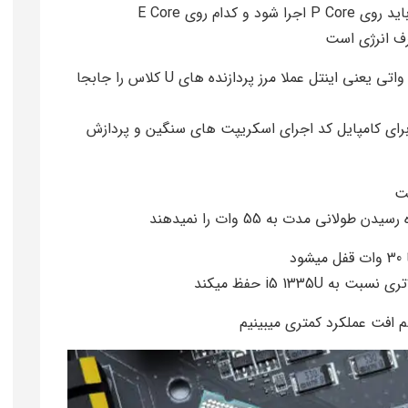
م روی E Core
رف انرژی است
فرکانس بوست پنج گیگاهرتز برای یک پردازنده 15 واتی یعنی اینتل عملا مرز پردازنده های U کلاس را جابجا
برای کامپایل کد اجرای اسکریپت های سنگین و پردازش
انی مدت به 55 وات را نمیدهند
افت عملکرد کمتری میبینیم