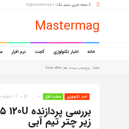
مجله خبری مستر مگ
hi@mastermag.ir
Mastermag
خانه
اخبار تکنولوژی
گجت
نرم افزار
مو
خانه
برچسب پست ها
Core ultra
0
0
1 دقیقه خواندن
اخبار تکنولوژی
سخت افزار
زیر چتر تیم آبی