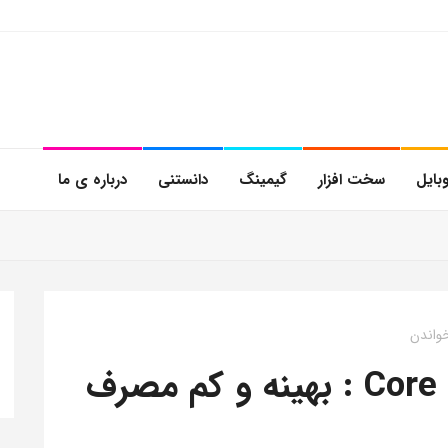
بایل
سخت افزار
گیمینگ
دانستنی
درباره ی ما
بررسی پردازنده Core 5 120U : بهینه و کم مصرف