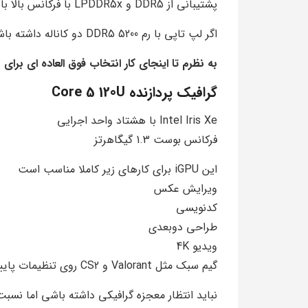
پشتیبانی از DDR5 و LPDDR5x با فرکانس بالا باعث میشود پهنای باند حافظه گلوگاه سیستم نباشد
اگر لپ تاپی با رم DDR5 5200 دو کاناله داشته باشی این پردازنده به سقف توان خود نزدیک میشود
به نظرم تا اینجای کار انتخاب فوق العاده ای برای برنامه 
گرافیک پردازنده Core 5 120U
Intel Iris Xe با هشتاد واحد اجرایی
فرکانس بوست 1.3 گیگاهرتز
این iGPU برای کارهای زیر کاملا مناسب است
ویرایش عکس
کدنویسی
طراحی دوبعدی
ویدیو 4K
گیم سبک مثل Valorant و CS2 روی تنظیمات پایین
نباید انتظار معجزه گرافیکی داشته باشی اما نسب