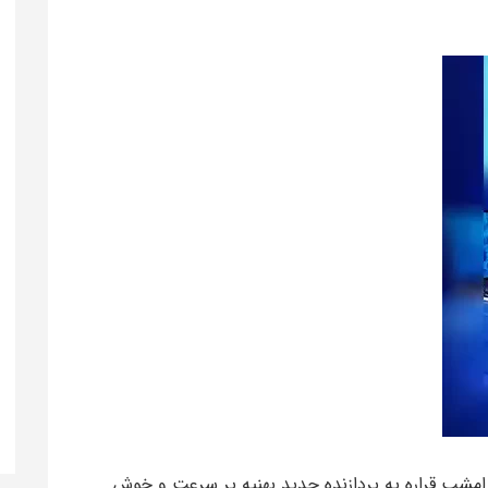
مشب قراره یه پردازنده جدید بهنیه پر سرعت و خوش