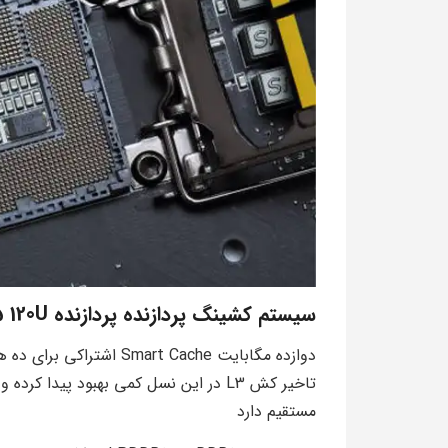
سیستم کشینگ پردازنده پردازنده Core 5 120U
دوازده مگابایت Smart Cache اشتراکی برای ده هسته در کلاس U کاملا مناسب است
مستقیم دارد