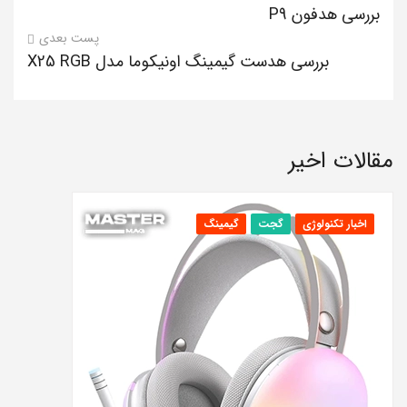
بررسی هدفون P9
پست بعدی
بررسی هدست گیمینگ اونیکوما مدل X25 RGB
مقالات اخیر
اخبار تکنولوژی
گجت
گیمینگ