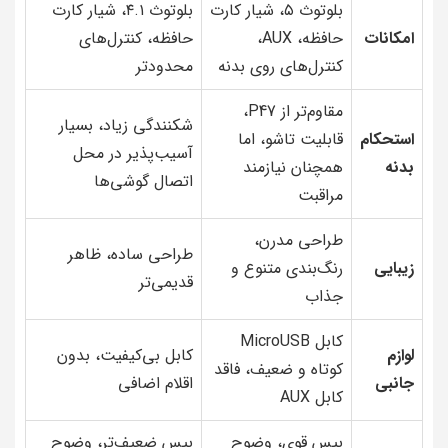
بلوتوث ۵، شیار کارت
بلوتوث ۴.۱، شیار کارت
امکانات
حافظه، AUX،
حافظه، کنترل‌های
کنترل‌های روی بدنه
محدودتر
مقاوم‌تر از P47،
شکنندگی زیاد، بسیار
استحکام
قابلیت تاشو، اما
آسیب‌پذیر در محل
بدنه
همچنان نیازمند
اتصال گوشی‌ها
مراقبت
طراحی مدرن،
طراحی ساده، ظاهر
زیبایی
رنگ‌بندی متنوع و
قدیمی‌تر
جذاب
کابل MicroUSB
لوازم
کابل بی‌کیفیت، بدون
کوتاه و ضعیف، فاقد
جانبی
اقلام اضافی
کابل AUX
بیس قوی، وضوح
بیس ضعیف‌تر، وضوح