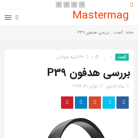
Mastermag
خانه
گجت
بررسی هدفون P39
0
0
42 ثانیه خواندن
گجت
بررسی هدفون P39
پیام کریمی
ژوئن 30, 2025