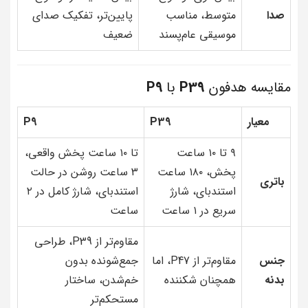
صدا
متوسط، مناسب
پایین‌تر، تفکیک صدای
موسیقی عام‌پسند
ضعیف
مقایسه هدفون
P39
با
P9
معیار
P39
P9
۹ تا ۱۰ ساعت
تا ۱۰ ساعت پخش واقعی،
پخش، ۱۸۰ ساعت
۳ ساعت روشن در حالت
باتری
استندبای، شارژ
استندبای، شارژ کامل در ۲
سریع در ۱ ساعت
ساعت
مقاوم‌تر از P39، طراحی
جنس
مقاوم‌تر از P47، اما
جمع‌شونده بدون
بدنه
همچنان شکننده
خم‌شدن، ساختار
مستحکم‌تر