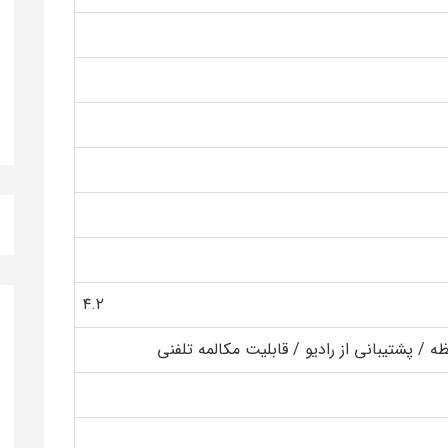
۴.۲
ه / پشتیبانی از رادیو / قابلیت مکالمه تلفنی