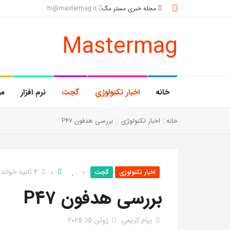
مجله خبری مستر مگ
hi@mastermag.ir
Mastermag
خانه
اخبار تکنولوژی
گجت
نرم افزار
مو
خانه
اخبار تکنولوژی
بررسی هدفون P47
0
0
4 ثانیه خواندن
اخبار تکنولوژی
گجت
بررسی هدفون P47
پیام کریمی
ژوئن 15, 2025