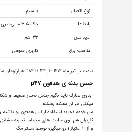
نوع اتصال
با سیم
رابط‌ها
جک ۳.۵ میلی‌متری صدا، بلوتوث
امپدانس
۳۲ اهم
مناسب برای
کاربری عمومی
قیمت در تیر ماه 1404 : از 124 تا 184 هزارتومان متغیر
جنس بدنه ی هدفون p47
بدون تعارف باید بگیم جنس بسیار ضعیف و شکنن
میکنی هر ان ممکنه بشکنه
من خودم تجربه استفاده از این هدفون رو داشتم و توی یه
کاربران هم توی سایت های مختلف تجربه مشابه
و از 10 امتیاز 1 رو میگیره توسط مستر مگ