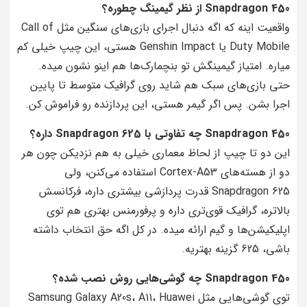
Snapdragon 450 از نظر گیمینگ چطوره؟
واقعیت اینه که اگه دنبال اجرای بازی‌های سنگین مثل Call of
Duty Mobile یا Genshin Impact هستی، این چیپ خیلی کم
میاره. امتیاز گیمینگش تو بنچمارک‌ها هم اینو نشون میده.
حتی بازی‌های سبک هم شاید روی گرافیک متوسط تا پایین
اجرا بشن. پس اگر گیمر هستی، این پردازنده رو فراموش کن.
Snapdragon 450 چه تفاوتی با Snapdragon 625 داره؟
این دو تا چیپ از لحاظ معماری خیلی به هم نزدیکن چون هر
دو از هسته‌های Cortex-A53 استفاده می‌کنن، ولی
Snapdragon 625 قدرت پردازشی بیشتری داره، فرکانسش
بالاتره، گرافیک قوی‌تری داره و پرفورمنس بهتری هم توی
اپلیکیشن‌ها و گیم ارائه میده. در کل اگه حق انتخاب داشته
باشی، 625 گزینه بهتریه.
Snapdragon 450 چه گوشی‌هایی روش نصب شده؟
توی گوشی‌هایی مثل Samsung Galaxy A20s، A11، Huawei