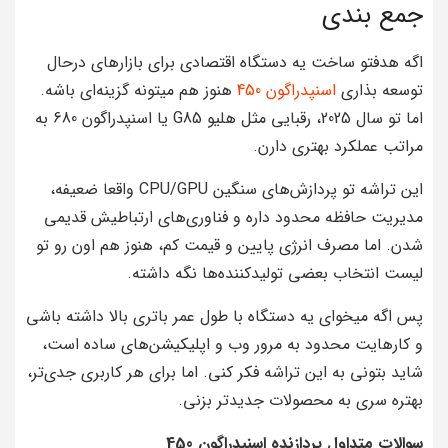
جمع بندی
اگه هدفتو ساخت یه دستگاه اقتصادی برای بازارهای درحال
توسعه بذاری
اسنپدراگون 450
هنوز هم میتونه گزینه‌ای باشه.
اما تو سال 2025، رقبایی مثل هلیو G85 یا اسنپدراگون 680 به
مراتب عملکرد بهتری دارن.
این تراشه تو پردازش‌های سنگین CPU/GPU واقعا ضعیفه،
مدیریت حافظه محدود داره و فناوری‌های ارتباطیش قدیمی
شدن. اما مصرف انرژی پایین و قیمت کم، هنوز هم اون رو تو
لیست انتخاب بعضی تولیدکننده‌ها نگه داشته.
پس اگه میخوای یه دستگاه با طول عمر باتری بالا داشته باشی
و کارهایت محدود به مرور وب و اپلیکیشن‌های ساده است،
شاید بتونی به این تراشه فکر کنی. اما برای هر کاربری جدی‌تر،
بهتره سری به محصولات جدیدتر بزنی.
سوالات متداول پردازنده اسنپدراگون 450