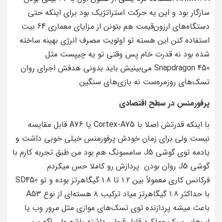
سازگار بود و این یه حرکت استراتژیک بود برای اینکه حتی
دستگاه‌های ارزون‌قیمت هم بتونن از مزایای معماری 64 بیت
استفاده کنن این هسته تو اولویت مصرف انرژی بهینه ساخته
شده بود نه قدرت خام پس وقتی تو یه چیپست مثل
Snapdragon 450 می‌بینیش باید بدونی هدفش اجرای روان
تسک‌های روزمره‌ست نه بازی‌های سنگین
پرفورمنس در سطح اقتصادی
با اینکه قدرتش اصلا با Cortex-A75 یا A76 قابل مقایسه
نیست ولی برای زمان خودش پرفورمنس خیلی خوبی داشت و
یادمه توی گوشی J5 سامسونگ هم بود من طبق تجربه کارم با
گوشی J5 روان بودن پردازش رو کاملا حس میکردم
فرکانس کاری معمولاً بین 1.2 تا 1.8 گیگاهرتز بوده و تو SD450
با حداکثر 1.8 گیگاهرتز میاد ترکیب ۸ هسته‌ای از نوع A53
باعث میشه پردازنده توی تسک‌های موازی مثل مرور وب یا
اپ‌های سبک عملکرد قابل قبولی داشته باشه ولی اگه بری