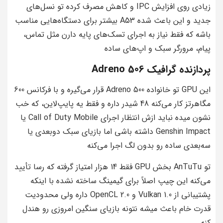
زیادی روی افزایش IPC و کاهش مصرف کرده تو نسل‌های
جدید و این باعث شده A53 بیشتر برای دستگاه‌هایی مناسب
باشه که فقط نیاز به اجرای تسک‌های پایه دارن مثل تماس،
پیام، مرورگر سبک و اپ‌های ساده
پردازنده گرافیک Adreno 506
این GPU تو خانواده Adreno 500 قرار می‌گیره و با فرکانس 600
مگاهرتز کار می‌کنه 48 شیدر داره و فقط یه پایپ‌لاین، که خب
نشون میده نباید ازش انتظار اجرای Call of Duty Mobile یا
Genshin Impact داشته باشی اما بازیای سبک دوبعدی یا
سه‌بعدی ساده رو بدون لگ اجرا می‌کنه
تو AnTuTu بخش GPU فقط 14 هزار امتیاز گرفته که رسا تأیید
می‌کنه این چیپ اصلاً برای گیمینگ ساخته نشده با اینکه
پشتیبانی از Vulkan 1.0 و OpenCL 2.0 داره ولی محدودیت
قدرت خام باعث میشه نتونه بازیای سنگین امروزی رو هندل
کنه