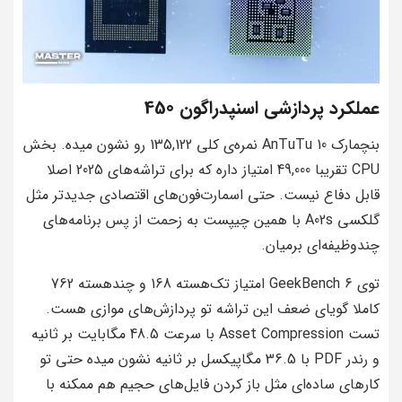
عملکرد پردازشی اسنپدراگون 450
بنچمارک AnTuTu 10 نمره‌ی کلی 135,122 رو نشون میده. بخش
CPU تقریبا 49,000 امتیاز داره که برای تراشه‌های 2025 اصلا
قابل دفاع نیست. حتی اسمارت‌فون‌های اقتصادی جدیدتر مثل
گلکسی A02s با همین چیپست به زحمت از پس برنامه‌های
چندوظیفه‌ای برمیان.
توی GeekBench 6 امتیاز تک‌هسته 168 و چندهسته 762
کاملا گویای ضعف این تراشه تو پردازش‌های موازی هست.
تست Asset Compression با سرعت 48.5 مگابایت بر ثانیه
و رندر PDF با 36.5 مگاپیکسل بر ثانیه نشون میده حتی تو
کارهای ساده‌ای مثل باز کردن فایل‌های حجیم هم ممکنه با