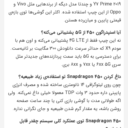
Y7 Prime 2019 و چندتا مدل دیگه از برندهایی مثل Vivo و
Oppo از این چیپ استفاده شده. اکثر این گوشی‌ها توی بازه‌ی
قیمتی پایین و میان‌رده هستن.
آیا اسنپدراگون 450 از 5G پشتیبانی می‌کنه؟
نه این چیپ فقط از 4G LTE پشتیبانی می‌کنه و اون هم با
مودم X9 که حداثر سرعت دانلودش 300 مگابیت بر ثانیه‌ست.
برای دسترسی به 5G باید سمت پردازنده‌های جدیدتر مثل
سری 6xx 5G یا 7xx و 8xx بری.
داغ کردن Snapdragon 450 تو استفاده‌ی زیاد طبیعیه؟
چون روی لیتوگرافی 14 نانومتری ساخته شده و مصرف انرژی
پایینی داره حدود 3 وات TDP معمولا خیلی داغ نمی‌کنه. ولی
اگه طولانی مدت با گوشی بازی کنی یا چند ساعت صفحه
روشن باشه، یه مقدار گرم شدن طبیعیه و جای نگرانی نداره.
Snapdragon 450 توی عملکرد کلی سیستم چقدر قابل