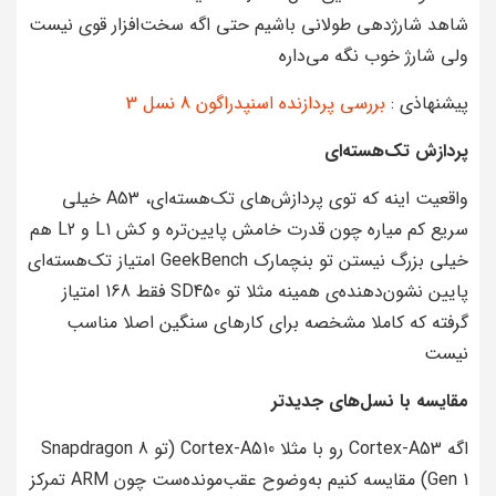
شاهد شارژدهی طولانی باشیم حتی اگه سخت‌افزار قوی نیست
ولی شارژ خوب نگه می‌داره
پیشنهاذی :
بررسی پردازنده اسنپدراگون 8 نسل 3
پردازش تک‌هسته‌ای
واقعیت اینه که توی پردازش‌های تک‌هسته‌ای، A53 خیلی
سریع کم میاره چون قدرت خامش پایین‌تره و کش L1 و L2 هم
خیلی بزرگ نیستن تو بنچمارک GeekBench امتیاز تک‌هسته‌ای
پایین نشون‌دهنده‌ی همینه مثلا تو SD450 فقط 168 امتیاز
گرفته که کاملا مشخصه برای کارهای سنگین اصلا مناسب
نیست
مقایسه با نسل‌های جدیدتر
اگه Cortex-A53 رو با مثلا Cortex-A510 (تو Snapdragon 8
Gen 1) مقایسه کنیم به‌وضوح عقب‌مونده‌ست چون ARM تمرکز