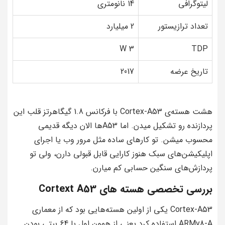
لیتوگرافی
14 نانومتری
تعداد ترازیستور
2 میلیارد
3 W
TDP
تاریخ عرضه
2017
هشت هسته‌ی Cortex-A53 با فرکانس 1.8 گیگاهرتز قلب این
پردازنده رو تشکیل میدن. اما A53ها الان دیگه قدیمی
محسوب میشن. تو کارهای ساده مثل مرور وب یا اجرای
اپلیکیشن‌های سبک هنوز کارایی قابل قبولی دارن، ولی تو
پردازش‌های سنگین حسابی کم میارن.
بررسی تخصصی هسته های Cortext A53
Cortex-A53 یکی از اولین هسته‌هایی بود که از معماری
ARMv8-A استفاده کرد یعنی از همون اول با 64 بیتی بودن