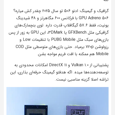
گرافیک و گیمینگ: ادنو 506 تو سال 2025 چقدر کش میاره؟
GPU Adreno 506 با فرکانس 600 مگاهرتز و 48 شیدینگ
یونیت، فقط 57.6 گیگافلاپ قدرت داره. توی بنچمارک‌های
گرافیکی مثل GFXBench یا 3DMark، این GPU به زور از پس
بازی‌های سبک مثل PUBG Mobile با تنظیمات Low و
رزولوشن 720p برمیاد. حتی بازی‌های متوسطی مثل COD
Mobile هم ممکنه با افت فریم مواجه بشن.
پشتیبانی از Vulkan 1.0 و DirectX 11 امکانات محدودی به
توسعه‌دهنده‌ها میده. اگه هدفتو گیمینگ حرفه‌ای بذاری، این
تراشه اصلا گزینه مناسبی نیست.