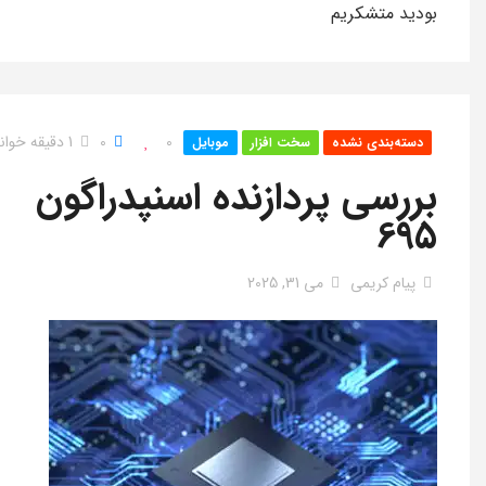
بودید متشکریم
0
0
1 دقیقه خواندن
دسته‌بندی نشده
سخت افزار
موبایل
بررسی پردازنده اسنپدراگون
695
پیام کریمی
می 31, 2025