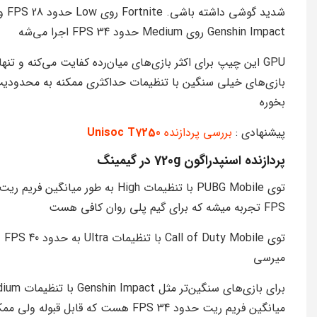
شدید گوشی داشته باشی. Fortnite روی Low ح
Genshin Impact روی Medium حدود 34 FPS اجرا می‌شه
GPU این چیپ برای اکثر بازی‌های میان‌رده کفایت می‌کنه و تنها
بازی‌های خیلی سنگین با تنظیمات حداکثری ممکنه به محدودیت
بخوره
پیشنهادی :
بررسی پردازنده
Unisoc T7250
پردازنده اسنپدراگون 720g در گیمینگ
FPS تجربه میشه که برای گیم پلی روان کافی هست
توی Call of Duty Mobile با تنظیمات Ultra به حدود 40 FPS
میرسی
برای بازی‌های سنگین‌تر مثل pact
میانگین فریم ریت حدود 34 FPS هست که قابل قبوله ولی م