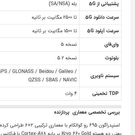
پشتیبانی از 5G
بله (SA/NSA)
سرعت دانلود 5G
تا 2500 مگابیت بر ثانیه
سرعت آپلود 5G
تا 1500 مگابیت بر ثانیه
وای‌فای
نسخه 5
بلوتوث
نسخه 5.2
GPS / GLONASS / Beidou / Galileo /
سیستم ناوبری
QZSS / SBAS / NAVIC
TDP تخمینی
4 وات
بررسی تخصصی معماری پردازنده
اسنپدراگون 695 رو کوالکام با معماری ترکیبی ۲+۶ طراحی کرده