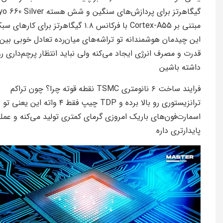
گیگاهرتز برای پردازش‌های سنگین و شش هسته Silver
مبتنی بر Cortex-A55 با فرکانس ۱.۸ گیگاهرتز برای کارهای
این چیدمان هوشمندانه تو تراشه‌های میان‌رده تعادل خوبی بین
قدرت و مصرف انرژی ایجاد می‌کنه ولی نباید انتظار پرچم‌داری رو
داشته باشین
فرایند ساخت ۶ نانومتری TSMC نقطه قوته چرا؟ چون تراکم
ترانزیستوری رو بالا برده و TDP چیپ فقط ۴ واته این یعنی تو
اسمارت‌فون‌های باریک امروزی گرمای کمتری تولید می‌کنه و عمل
پایدارتری داره