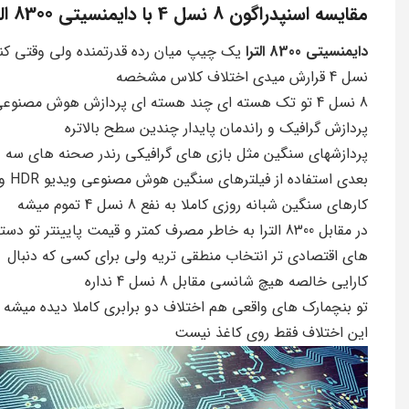
مقایسه اسنپدراگون 8 نسل 4 با دایمنسیتی 8300 الترا
دایمنسیتی 8300 الترا
نسل 4 قرارش میدی اختلاف کلاس مشخصه
8 نسل 4 تو تک هسته ای چند هسته ای پردازش هوش مصنوع
پردازش گرافیک و راندمان پایدار چندین سطح بالاتره
پردازشهای سنگین مثل بازی های گرافیکی رندر صحنه های سه
بعدی استفاده از فیلترهای سنگین هوش مصنوعی وید
کارهای سنگین شبانه روزی کاملا به نفع 8 نسل 4 تموم میشه
در مقابل 8300 الترا به خاطر مصرف کمتر و قیمت پایینتر تو دست
های اقتصادی تر انتخاب منطقی تریه ولی برای کسی که دنبال
کارایی خالصه هیچ شانسی مقابل 8 نسل 4 نداره
تو بنچمارک های واقعی هم اختلاف دو برابری کاملا دیده میشه 
این اختلاف فقط روی کاغذ نیست