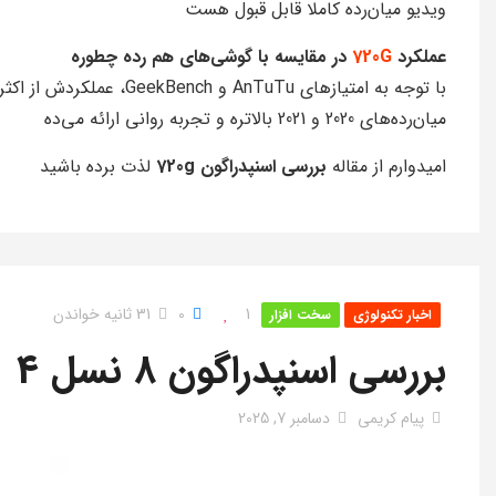
ویدیو میان‌رده کاملا قابل قبول هست
عملکرد
720G
در مقایسه با گوشی‌های هم رده چطوره
با توجه به امتیازهای AnTuTu و GeekBench، عملکردش از اکثر
میان‌رده‌های 2020 و 2021 بالاتره و تجربه روانی ارائه می‌ده
امیدوارم از مقاله
بررسی اسنپدراگون 720g
لذت برده باشید
1
0
31 ثانیه خواندن
اخبار تکنولوژی
سخت افزار
بررسی اسنپدراگون 8 نسل 4
پیام کریمی
دسامبر 7, 2025