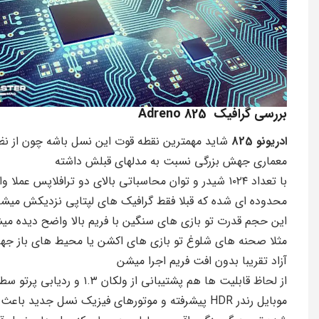
بررسی گرافیک Adreno 825
ادریونو 825
شاید مهمترین نقطه قوت این نسل باشه چون از نظ
معماری جهش بزرگی نسبت به مدلهای قبلش داشته
با تعداد ۱۰۲۴ شیدر و توان محاسباتی بالای دو ترافلاپس عملا وا
محدوده ای شده که قبلا فقط گرافیک های لپتاپی نزدیکش میش
این حجم قدرت تو بازی های سنگین با فریم بالا واضح دیده می
مثلا صحنه های شلوغ تو بازی های اکشن یا محیط های باز جه
آزاد تقریبا بدون افت فریم اجرا میشن
از لحاظ قابلیت ها هم پشتیبانی از ولکان ۱.۳ و ردیابی پرت
موبایل رندر HDR پیشرفته و موتورهای فیزیک نسل جدید باعث