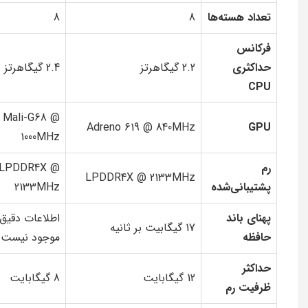
تعداد هسته‌ها
8
8
فرکانس
حداکثری
2.2 گیگاهرتز
2.4 گیگاهرتز
CPU
Mali-G68 @
Adreno 619 @ 840MHz
GPU
1000MHz
رم
LPDDR4X @
LPDDR4X @ 2133MHz
پشتیبانی‌شده
2133MHz
پهنای باند
اطلاعات دقیق
17 گیگابیت بر ثانیه
حافظه
موجود نیست
حداکثر
12 گیگابایت
8 گیگابایت
ظرفیت رم