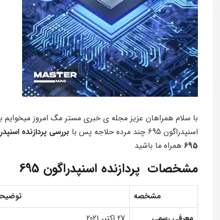
با سلام همراهان عزیز مجله ی خبری مستر مگ امروز میخوایم بب
اسنپدراگون 695 چند مرده حلاجه پس با
بررسی پردازنده اسنپدر
695
همراه ما باشید
مشخصات پردازنده اسنپدراگون 695
مشخصه
توضیح
معرفی رسمی
27 اکتبر 2021