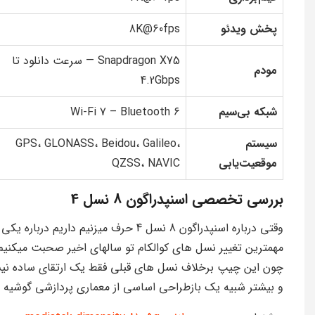
پخش ویدئو
8K@60fps
Snapdragon X75 — سرعت دانلود تا
مودم
4.2Gbps
شبکه بی‌سیم
Wi-Fi 7 – Bluetooth 6
سیستم
GPS، GLONASS، Beidou، Galileo،
موقعیت‌یابی
QZSS، NAVIC
بررسی تخصصی اسنپدراگون 8 نسل 4
وقتی درباره اسنپدراگون 8 نسل 4 حرف میزنیم داریم درباره یکی
مهمترین تغییر نسل های کوالکام تو سالهای اخیر صحبت میکنیم
چون این چیپ برخلاف نسل های قبلی فقط یک ارتقای ساده ن
و بیشتر شبیه یک بازطراحی اساسی از معماری پردازشی گوشیه