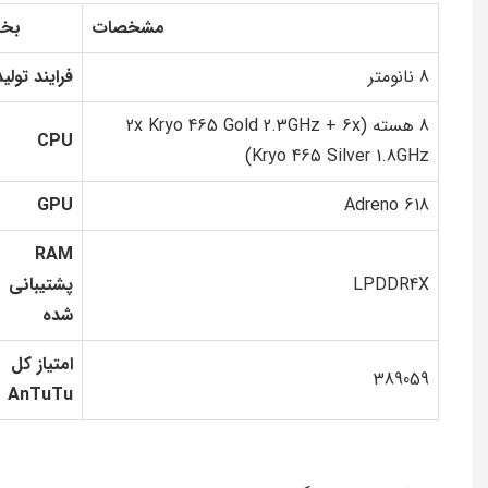
مشخصات
بخ
8 نانومتر
فرایند تولید
8 هسته (2x Kryo 465 Gold 2.3GHz + 6x
CPU
Kryo 465 Silver 1.8GHz)
GPU
Adreno 618
RAM
LPDDR4X
پشتیبانی
شده
امتیاز کل
389059
AnTuTu