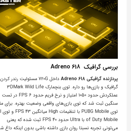
بررسی گرافیک Adreno 618
پردازنده گرافیکی Adreno 618
داخل 720G مسئولیت رندر کردن
گرافیک و بازی‌ها رو داره. توی بنچمارک 3DMark Wild Life
عملکردش حدود 1050 امتیاز و نرخ فریم حدود 6 FPS در تست
سنگین ثبت شد که توی بازی‌های واقعی وضعیت بهتره. برای مث
توی obile
of Duty Mobile با Ultra حدود 40 FPS ثبت شده که یعنی
می‌تونی تجربه نسبتا روان بازی داشته باشی بدون اینکه داغ ش