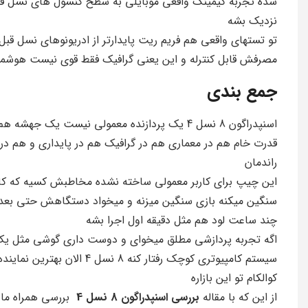
شده تجربه گیمینگ واقعی موبایلی به سطح کنسول های نسل ق
نزدیک بشه
تو تستهای واقعی هم فریم ریت پایدارتر از ادریونوهای نسل قبل
مصرفش قابل کنترله و این یعنی گرافیک فقط قوی نیست هوشمن
جمع بندی
اسنپدراگون 8 نسل 4 یک پردازنده معمولی نیست یک جهشه ه
قدرت خام هم در معماری هم در گرافیک هم در پایداری و هم در
راندمان
این چیپ برای کاربر معمولی ساخته نشده مخاطبش کسیه که کا
سنگین میکنه بازی سنگین میزنه و میخواد دستگاهش حتی بعد
چند ساعت لود هم مثل دقیقه اول اجرا بشه
اگه تجربه پردازشی مطلق میخوای و دوست داری گوشی مثل ی
سیستم کامپیوتری کوچک رفتار کنه 8 نسل 4 الان بهترین نمایند
کوالکام تو این بازاره
از این که با مقاله
بررسی اسنپدراگون 8 نسل 4
بررسی همراه ما