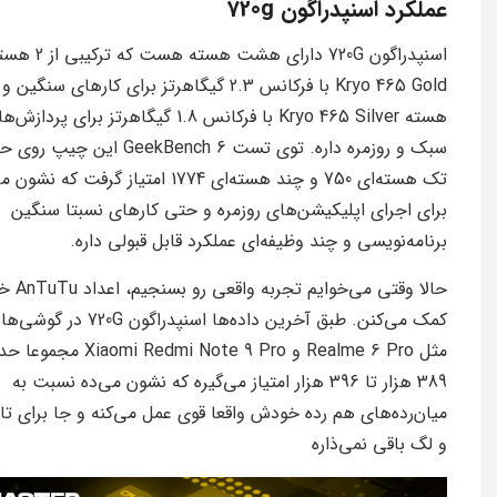
عملکرد اسنپدراگون 720g
اسنپدراگون 720G دارای هشت هسته هست که ترک
هسته Kryo 465 Silver با فرکانس 1.8 گیگاهرتز برای پردازش
سبک و روزمره داره. توی تست GeekBench 6 این چی
تک هسته‌ای 750 و چند هسته‌ای 1774 امتیاز گرفت که نش
برای اجرای اپلیکیشن‌های روزمره و حتی کارهای نسبتا سنگین
برنامه‌نویسی و چند وظیفه‌ای عملکرد قابل قبولی داره.
حالا وقتی می‌خوایم تج
کمک می‌کنن. طبق آخرین داده‌ها اسنپدراگون 720G در
مثل Realme 6 Pro و Xiaomi Redmi Note 9 Pro م
389 هزار تا 396 هزار امتیاز می‌گیره که نشون می‌ده نسبت به
میان‌رده‌های هم رده خودش واقعا قوی عمل می‌کنه و جا برای تا
و لگ باقی نمی‌ذاره