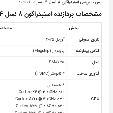
پس با ب
ررسی اسنپدراگون 8 نسل 4
همراه ما باشید
مشخصات پردازنده اسنپدراگون 8 نسل 4
بخش
مشخصا
تاریخ معرفی
آوریل ۲۰۲۵
کلاس پردازنده
پرچم‌دار (Flagship)
مدل
SM8735
فناوری ساخت
۴ نانومتر (TSMC)
۸ هسته‌ای:
• ۱× Cortex-X4 @ 3.21GHz
• ۳× Cortex-A720 @ 3.0GHz
CPU
• ۲× Cortex-A720 @ 2.8GHz