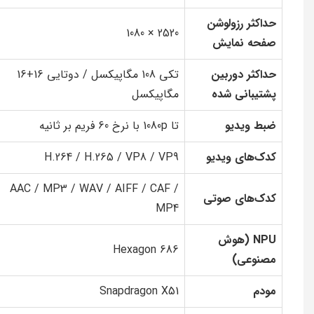
حداکثر رزولوشن
2520 × 1080
صفحه نمایش
حداکثر دوربین
تکی 108 مگاپیکسل / دوتایی 16+16
پشتیبانی شده
مگاپیکسل
ضبط ویدیو
تا 1080p با نرخ 60 فریم بر ثانیه
کدک‌های ویدیو
H.264 / H.265 / VP8 / VP9
AAC / MP3 / WAV / AIFF / CAF /
کدک‌های صوتی
MP4
NPU (هوش
Hexagon 686
مصنوعی)
مودم
Snapdragon X51