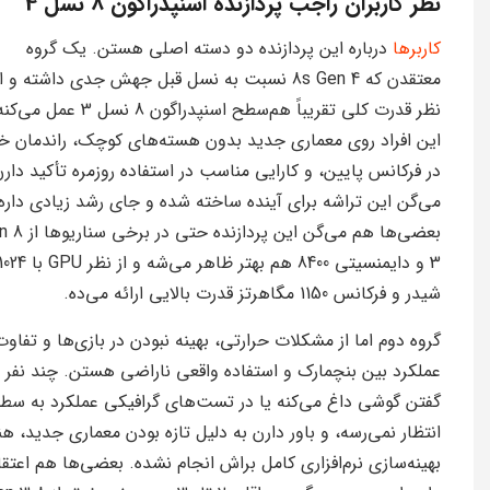
نظر کاربران راجب پردازنده اسنپدراگون 8 نسل 4
کاربرها
درباره این پردازنده دو دسته‌ اصلی هستن. یک گروه
معتقدن که 8s Gen 4 نسبت به نسل قبل جهش جدی داشته و ا
نظر قدرت کلی تقریباً هم‌سطح اسنپدراگون 8 نسل 3 عمل م
این افراد روی معماری جدید بدون هسته‌های کوچک، راندمان 
در فرکانس پایین، و کارایی مناسب در استفاده روزمره تأکید دارن
می‌گن این تراشه برای آینده ساخته شده و جای رشد زیادی داره.
بعضی‌ها هم می‌گن
3 و دایمنسیتی 8400 هم بهتر ظاهر می‌شه و از نظر GPU با 
شیدر و فرکانس 1150 مگاهرتز قدرت بالایی ارائه می‌ده.
گروه دوم اما از مشکلات حرارتی، بهینه نبودن در بازی‌ها و تفاوت
عملکرد بین بنچمارک و استفاده واقعی ناراضی هستن. چند نفر
گفتن گوشی داغ می‌کنه یا در تست‌های گرافیکی عملکرد به سط
انتظار نمی‌رسه، و باور دارن به دلیل تازه بودن معماری جدید، هن
بهینه‌سازی نرم‌افزاری کامل براش انجام نشده. بعضی‌ها هم اعتقا