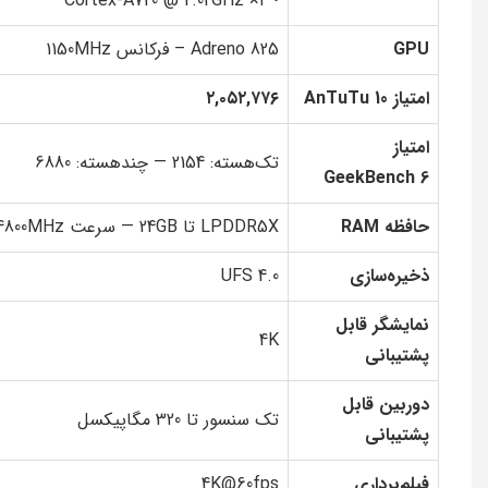
• ۲× Cortex-A720 @ 2.02GHz
GPU
Adreno 825 – فرکانس 1150MHz
امتیاز AnTuTu 10
۲,۰۵۲,۷۷۶
امتیاز
تک‌هسته: 2154 — چندهسته: 6880
GeekBench 6
حافظه RAM
LPDDR5X تا 24GB — سرعت 4800MHz
ذخیره‌سازی
UFS 4.0
نمایشگر قابل
4K
پشتیبانی
دوربین قابل
تک سنسور تا 320 مگاپیکسل
پشتیبانی
فیلم‌برداری
4K@60fps