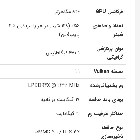
فرکانس GPU
840 مگاهرتز
تعداد واحدهای
256 (128 شیدر در هر پایپ‌لاین × 2
شیدر
پایپ‌لاین)
توان پردازشی
430.1 گیگافلاپس
گرافیکی
نسخه Vulkan
1.1
رم پشتیبانی‌شده
LPDDR4X @ 2133 MHz
پهنای باند حافظه
17 گیگابیت بر ثانیه
حداکثر ظرفیت رم
12 گیگابایت
نوع حافظه
eMMC 5.1 / UFS 2.2
ذخیره‌سازی