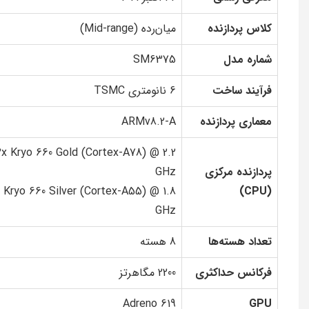
کلاس پردازنده
میان‌رده (Mid-range)
شماره مدل
SM6375
فرآیند ساخت
6 نانومتری TSMC
معماری پردازنده
ARMv8.2-A
2x Kryo 660 Gold (Cortex-A78) @ 2.2
پردازنده مرکزی
GHz
 Kryo 660 Silver (Cortex-A55) @ 1.8
(CPU)
GHz
تعداد هسته‌ها
8 هسته
فرکانس حداکثری
2200 مگاهرتز
Adreno 619
GPU