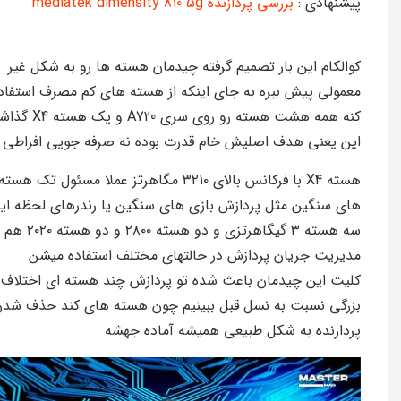
پیشنهادی :
بررسی پردازنده mediatek dimensity 810 5g
کوالکام این بار تصمیم گرفته چیدمان هسته ها رو به شکل غیر
معمولی پیش ببره به جای اینکه از هسته های کم مصرف استفاد
کنه همه هشت هسته رو روی سری 720
این یعنی هدف اصلیش خام قدرت بوده نه صرفه جویی افراطی
هسته X4 با فرکانس بالای ۳۲۱۰ مگاهرتز عملا مسئول تک هس
های سنگین مثل پردازش بازی های سنگین یا رندرهای لحظه ایه
سه هسته ۳ گیگاهرتزی و دو هسته 
مدیریت جریان پردازش در حالتهای مختلف استفاده میشن
کلیت این چیدمان باعث شده تو پردازش چند هسته ای اختلاف
بزرگی نسبت به نسل قبل ببینیم چون هسته های کند حذف شدن
پردازنده به شکل طبیعی همیشه آماده جهشه