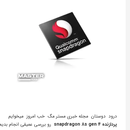
درود دوستان مجله خبری مستر مگ خب امروز میخوایم
پردازنده snapdragon 8s gen 4
رو بررسی عمیقی انجام بدیم