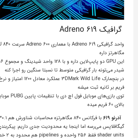
گرافیک Adreno 619
واحد گرافیکی Adreno 619 با معمار
مگاهرتز داره
این GPU دو پایپ‌لاین داره
شیدر می‌تونه بار گرافیکی متوسط تا نسبتا سنگین رو اجرا کنه
فریم بر ثانیه ثبت میشه
توی بازی‌های موبایل فول اچ دی با تنظیمات پ
بالای 60 فریم میده
آدرنو ۶۱۹
با فرکانس ۸۴۰ مگاهرتزه محاسبات
گیگافلاپس می‌رسه اما اینجا یه محدودیت جدی داریم: پیکربند
shader units فقط ۲۵۶ واحده و lines