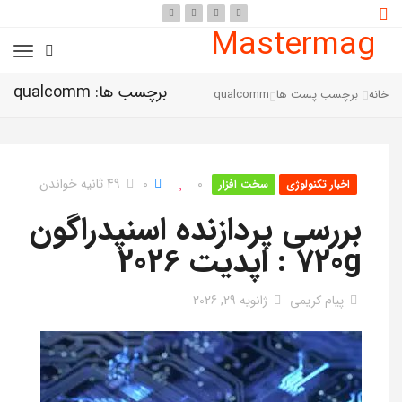
Mastermag
برچسب ها: qualcomm
خانه
برچسب پست ها
qualcomm
0
0
49 ثانیه خواندن
اخبار تکنولوژی
سخت افزار
بررسی پردازنده اسنپدراگون
720g : اپدیت 2026
پیام کریمی
ژانویه 29, 2026