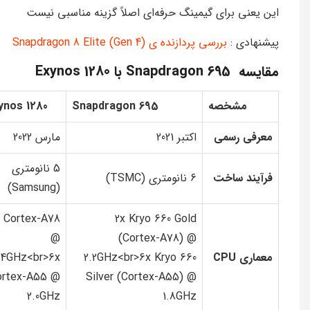
این یعنی برای گیمینگ حرفه‌ای اصلاً گزینه مناسبی نیست
پیشنهادی :
بررسی پردازنده ی Snapdragon 8 Elite (Gen 4)
مقایسه Snapdragon 695 با Exynos 1280
مشخصه
Snapdragon 695
ynos 1280
معرفی رسمی
اکتبر 2021
مارس 2022
5 نانومتری
فرآیند ساخت
6 نانومتری (TSMC)
(Samsung)
x Cortex-A78
2x Kryo 660 Gold
@
(Cortex-A78) @
معماری CPU
2.2GHz<br>6x Kryo 660
.4GHz<br>6x
ortex-A55 @
Silver (Cortex-A55) @
2.0GHz
1.8GHz