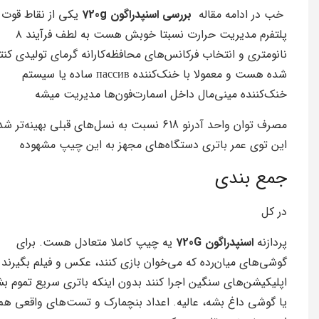
خب در ادامه مقاله
بررسی اسنپدراگون 720g
یکی از نقاط قوت 
پلتفرم مدیریت حرارت نسبتا خوبش هست به لطف فرآیند ۸
نانومتری و انتخاب فرکانس‌های محافظه‌کارانه گرمای تولیدی کنت
شده هست و معمولا با خنک‌کننده пассив ساده یا سیستم
خنک‌کننده مینی‌مال داخل اسمارت‌فون‌ها مدیریت میشه
مصرف توان واحد آدرنو 618 نسبت به نسل‌های قبلی بهینه‌تر 
این توی عمر باتری دستگاه‌های مجهز به این چیپ مشهوده
جمع بندی
در کل
پردازنه
اسنپدراگون 720G
یه چیپ کاملا متعادل هست. برای
گوشی‌های میان‌رده که می‌خوان بازی کنند، عکس و فیلم بگیرند 
اپلیکیشن‌های سنگین اجرا کنند بدون اینکه باتری سریع تموم ب
یا گوشی داغ بشه، عالیه. اعداد بنچمارک و تست‌های واقعی هم