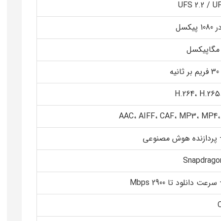
UFS 2.2 / U
H.264، H.265
AAC، AIFF، CAF، MP3، MP4
– پردازنده هوش مصنوعی
Snapdrago
رعت دانلود تا 2900 Mbps