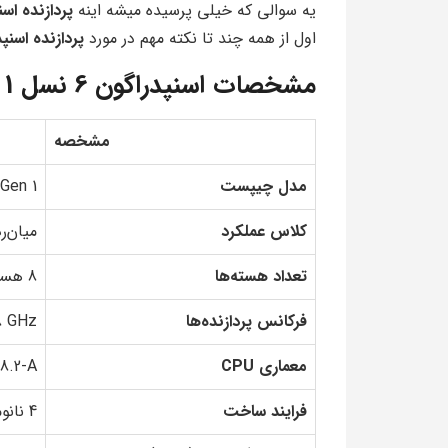
یه سوالی که خیلی پرسیده میشه اینه
پردازنده اسنپدرا
اول از همه چند تا نکته مهم در مورد
پردازنده اسنپدراگو
مشخصات اسنپدراگون 6 نسل 1
مشخصه
مدل چیپست
Gen 1
کلاس عملکرد
میان‌ر
تعداد هسته‌ها
8 هسته (4x Cortex-A78 + 4x Cortex-A55)
فرکانس پردازنده‌ها
.8 GHz
معماری CPU
8.2-A
فرایند ساخت
4 نانومتر – سامسونگ