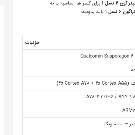
گون 6 نسل 1
برای گیمر ها مناسبه یا نه
ن 6 نسل 1
باید بدونید:
جزئیات
Qualcomm Snapdragon 6 
ده
A78: 2.2 GHz / A55: 1
ARMv