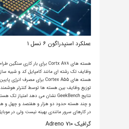
عملکرد اسنپدراگون 6 نسل 1
هسته های Cortx A78 برای بار کاری سنگین طراحی شده اند
وظایف تک رشته ای مانند کامپایل کد و شبیه سازی
هسته های Cortex A55 برای مصرف انرژی پایین و پردازش پس زمینه کاربرد دارد
توزیع وظایف بین هسته ها توسط کنترلر هوشمند 
نتایج GeekBench نشان می دهد امتیاز تک هسته حدود نهصد و چهل و سه
و چند هسته حدود دو هزار و هفتصد و چهل و
در کارهای سرور مانندی بهینه نیست ولی در موبای
گرافیک Adreno 710