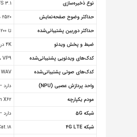
نوع ذخیره‌سازی
FS 3.1
حداکثر وضوح صفحه‌نمایش
2520 در 1080 پیکسل
حداکثر دوربین پشتیبانی‌شده
تا 200 مگاپیکسل
ضبط و پخش ویدئو
4K در 30 فریم بر ثانیه
کدک‌های ویدئویی پشتیبانی‌شده
، VP9
کدک‌های صوتی پشتیبانی‌شده
، WAV
واحد پردازش عصبی (NPU)
دارد 
مودم یکپارچه
n X62
شبکه 5G
دارد – س
شبکه 4G LTE
Cat.18