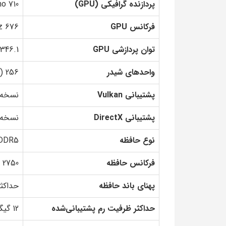
پردازنده گرافیکی (GPU)
o 710
فرکانس GPU
676 MHz
توان پردازشی GPU
346.1 گیگافلاپس
واحدهای شیدر
256 (128 + 128)
پشتیبانی Vulkan
نسخه .1
پشتیبانی DirectX
نسخه 2.1
نوع حافظه
DDR5
فرکانس حافظه
2750 MHz
پهنای باند حافظه
حداکثر 22 گیگابیت بر 
حداکثر ظرفیت رم پشتیبانی‌شده
12 گیگابایت