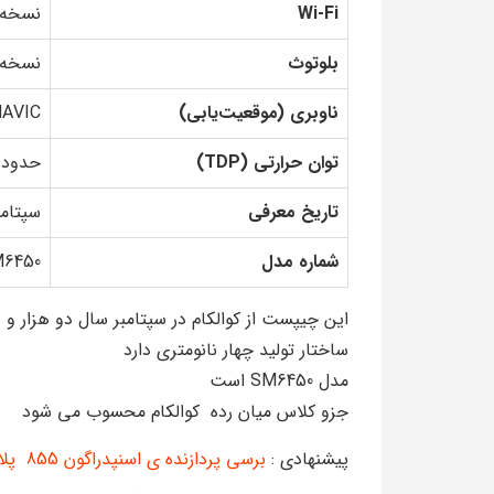
Wi-Fi
نسخه 6
بلوتوث
نسخه .2
ناوبری (موقعیت‌یابی)
NAVIC
توان حرارتی (TDP)
حدود 7 وات
تاریخ معرفی
سپتامبر 2
شماره مدل
6450
این چیپست از کوالکام در سپتامبر سال دو هزار 
ساختار تولید چهار نانومتری دارد
مدل SM6450 است
جزو کلاس میان رده کوالکام محسوب می شود
پیشنهادی :
برسی پردازنده ی اسنپدراگون 855 پلاس