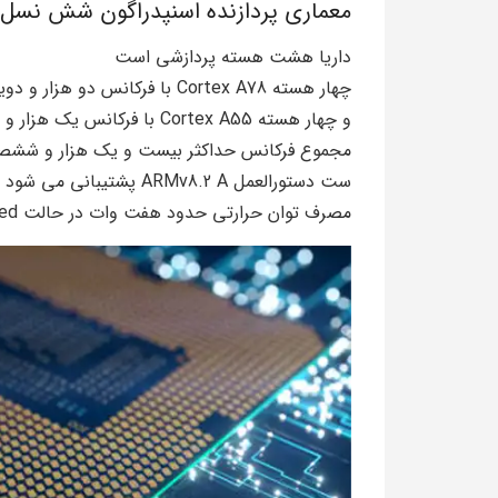
معماری پردازنده اسنپدراگون شش نسل
داریا هشت هسته پردازشی است
چهار هسته Cortex A78 با فرکانس دو هزار و دویست مگاهرتز
و چهار هسته Cortex A55 با فرکانس یک هزار و هشتصد مگاهرتز
مجموع فرکانس حداکثر بیست و یک هزار و ششصد
ست دستورالعمل ARMv8.2 A پشتیبانی می شود
مصرف توان حرارتی حدود هفت وات در حالت sustained