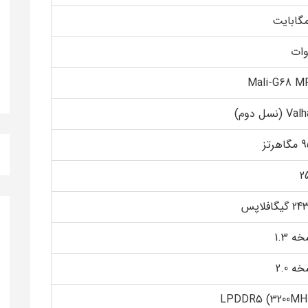
Mali-G68 M
V (نسل دوم)
هرتز
2
گیگافلاپس
ه 1.3
ه 2.0
LPDDR5 (3200MH