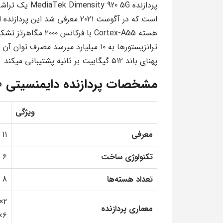
پهنای باند ۵۱۲ گیگابیت بر ثانیه پشتیبانی میکند
مشخصات پردازنده دایمنسیتی 920
ویژگی
معرفی
11 آگوست 2021
تکنولوژی ساخت
6 نانومتری (TSMC)
تعداد هسته‌ها
8
2× Cortex-A78 (2.5GHz)
معماری پردازنده
6× Cortex-A55 (2.0GHz)