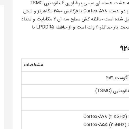
پردازنده MediaTek Dimensity 920 5G یک تراشه هشت هسته ای مبتنی بر فناوری ۶ نانومتری TSMC
است که در آگوست ۲۰۲۱ معرفی شد این پردازنده از دو هسته Cortex-A78 با فرکانس ۲۵۰۰ مگاهرتز و شش
هسته Cortex-A55 با فرکانس ۲۰۰۰ مگاهرتز تشکیل شده است حافظه کش سطح سه آن ۲ مگابایت و تعداد
ترانزیستورها به ۱۰ میلیارد میرسد مصرف توان آن تحت بار حداکثر ۴ وات است و از حافظه LPDDR5 با
مشخصات