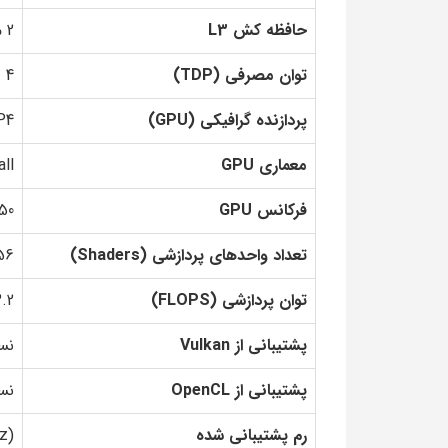
حافظه کش L3
2 مگابایت
توان مصرفی (TDP)
4 وات
پردازنده گرافیکی (GPU)
P4
معماری GPU
alhall
فرکانس GPU
950 مگا
تعداد واحد‌های پردازشی (Shaders)
56
توان پردازشی (FLOPS)
243.2 
پشتیبانی از Vulkan
نسخ
پشتیبانی از OpenCL
نسخ
رم پشتیبانی شده
z)