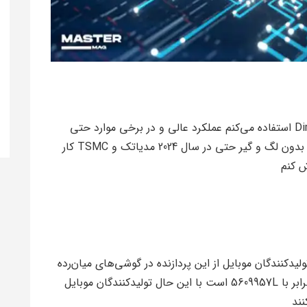
در حال حاضر از گوشی‌ای با چیپست Dimensity 920 استفاده می‌کنم عملکرد عالی و در برخی موارد حتی
بهتر از همتای Snapdragon آن تجربه کاربری روان بدون لگ و گیر حتی در سال 2024 مدیاتک و TSMC کار
لیدکنندگان موبایل از این پردازنده در گوشی‌های میان‌رده
استفاده نمی‌کنند امتیاز Antutu در iQOO Z7 من برابر با 5609957L است با این حال تولیدکنندگان موبایل