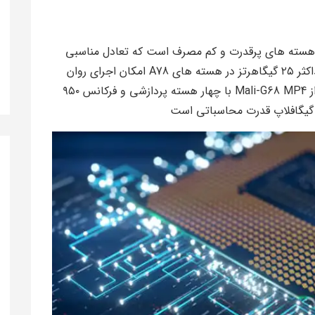
ز هسته های پرقدرت و کم مصرف است که تعادل مناسبی
بین عملکرد و بازده انرژی ایجاد میکند فرکانس حداکثر ۲۵ گیگاهرتز در هسته های A78 امکان اجرای روان
وظایف سنگین را فراهم میسازد در بخش گرافیک از Mali-G68 MP4 با چهار هسته پردازشی و فرکانس ۹۵۰