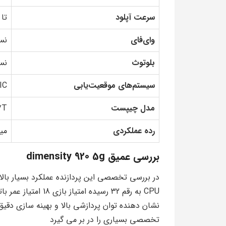
سرعت آپلود
تا 1250 مگابیت بر ثان
وای‌فای
نس
بلوتوث
نسخ
سیستم‌های موقعیت‌یابی
IC
مدل چیپست
7T
رده عملکردی
میا
بررسی عمیق dimensity 920 5g
در بررسی تخصصی این پردازنده عملکرد بسیار بالا
نشان دهنده توان پردازشی بالا و بهینه سازی دق
تخصصی بسیاری را در بر می گیرد