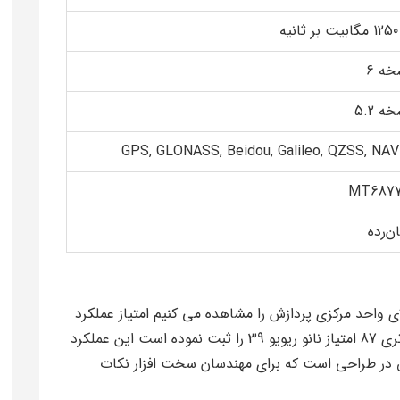
یه
خه 6
ه 5.2
GPS, GLONASS, Beidou, Galileo, QZSS, NAV
MT687
ن‌رده
ی واحد مرکزی پردازش را مشاهده می کنیم امتیاز عملکرد
CPU به رقم 32 رسیده امتیاز بازی 18 امتیاز عمر باتری 87 امتیاز نانو ریویو 39 را ثبت نموده است این عملکرد
یق در طراحی است که برای مهندسان سخت افزار نکات