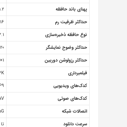
پهنای باند حافظه
51.2 گیگابی
حداکثر ظرفیت رم
16 گیگابایت
نوع حافظه ذخیره‌سازی
3.1
حداکثر وضوح نمایشگر
× 1080
حداکثر رزولوشن دوربین
1× 108MP یا 2× 20MP
فیلمبرداری
4K با نرخ 30 فریم بر 
کدک‌های ویدیویی
P9
کدک‌های صوتی
AV
اتصالات شبکه
5G
سرعت دانلود
تا 2770 مگابیت بر ثان