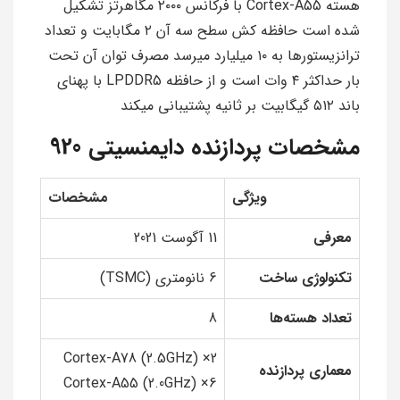
هسته Cortex-A55 با فرکانس ۲۰۰۰ مگاهرتز تشکیل
شده است حافظه کش سطح سه آن ۲ مگابایت و تعداد
ترانزیستورها به ۱۰ میلیارد میرسد مصرف توان آن تحت
بار حداکثر ۴ وات است و از حافظه LPDDR5 با پهنای
باند ۵۱۲ گیگابیت بر ثانیه پشتیبانی میکند
مشخصات پردازنده دایمنسیتی 920
ویژگی
مشخصات
معرفی
11 آگوست 2021
تکنولوژی ساخت
6 نانومتری (TSMC)
تعداد هسته‌ها
8
2× Cortex-A78 (2.5GHz)
معماری پردازنده
6× Cortex-A55 (2.0GHz)