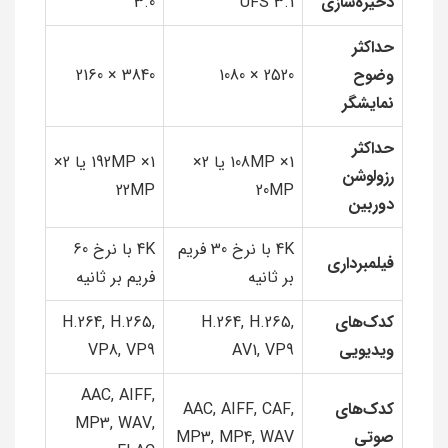
ذخیره‌سازی
UFS 3.1
3.0
حداکثر
وضوح
2520 × 1080
3840 × 2160
نمایشگر
حداکثر
1× 108MP یا 2×
1× 192MP یا 2×
رزولوشن
22MP
20MP
دوربین
4K با نرخ 30 فریم
4K با نرخ 60
فیلمبرداری
بر ثانیه
فریم بر ثانیه
کدک‌های
H.264, H.265,
H.264, H.265,
ویدیویی
AV1, VP9
VP8, VP9
AAC, AIFF,
کدک‌های
AAC, AIFF, CAF,
MP3, WAV,
صوتی
MP3, MP4, WAV