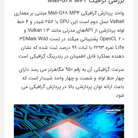
بررسی گرافیک Mali-G68 MP4
واحد پردازش گرافیکی Mali-G68 MP4 مبتنی بر معماری
Valhall نسل دوم است این GPU با ۲۵۶ شیدر و ۴ خط
لوله پردازشی از APIهای مدرنی مانند Vulkan 1.3 و
OpenCL 2.0 پشتیبانی میکند در تست 3DMark Wild
Life نمره ۲۲۹۳ با ثبات ۹۹ درصد ثبت شده که نشان
دهنده عملکرد قابل اطمینان در رندرینگ گرافیکی است
سرعت گرافیکی آن به رقم 950 مگاهرتز می رسد دارای
چهار خط لوله و شصت و چهار واحد شیبدار است که
باعث ارائه توان پردازشی بالا در پردازش گرافیکی می
شود