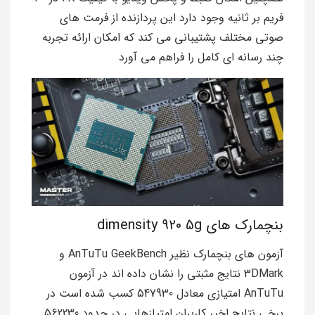
فریم بر ثانیه وجود دارد این پردازنده از فرمت های
صوتی مختلف پشتیبانی می کند که امکان ارائه تجربه
چند رسانه ای کامل را فراهم می آورد
بنچمارک های dimensity 920 5g
آزمون های بنچمارک نظیر AnTuTu GeekBench و
3DMark نتایج مثبتی را نشان داده اند در آزمون
AnTuTu امتیازی معادل 547930 کسب شده است در
برخی نتایج اخیر کاربران امتیازهایی در حدود 562230