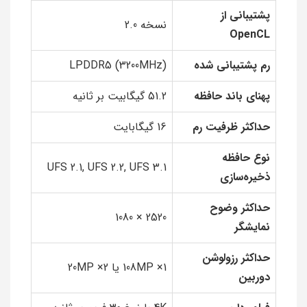
پشتیبانی از
نسخه 2.0
OpenCL
رم پشتیبانی شده
LPDDR5 (3200MHz)
پهنای باند حافظه
51.2 گیگابیت بر ثانیه
حداکثر ظرفیت رم
16 گیگابایت
نوع حافظه
UFS 2.1, UFS 2.2, UFS 3.1
ذخیره‌سازی
حداکثر وضوح
2520 × 1080
نمایشگر
حداکثر رزولوشن
1× 108MP یا 2× 20MP
دوربین