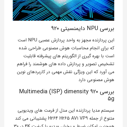
بررسی NPU دایمنسیتی 920
این پردازنده مجهز به واحد پردازش عصبی NPU است
که برای انجام محاسبات هوش مصنوعی طراحی شده
است با بهره گیری از الگوریتم های پیشرفته قابلیت
تشخیص تصویر و پردازش داده های هوشمند را فراهم
می آورد که این ویژگی نقش مهمی در کاربردهای نوین
هوش مصنوعی دارد
بررسی Multimedia (ISP) dimensity 920
5g
سیستم مدیا پردازنده این مدل از فرمت های ویدیویی
متنوع از جمله H264 H265 AV1 VP9 پشتیبانی می کند
همچنین امکان ضبط و پخش ویدیو با کیفیت 4K در 30