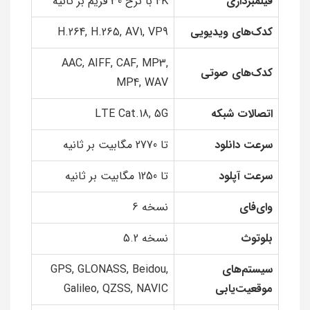
فیلمبرداری
4K با نرخ 30 فریم بر ثانیه
کدک‌های ویدیویی
H.264, H.265, AV1, VP9
AAC, AIFF, CAF, MP3,
کدک‌های صوتی
MP4, WAV
اتصالات شبکه
LTE Cat.18, 5G
سرعت دانلود
تا 2770 مگابیت بر ثانیه
سرعت آپلود
تا 1250 مگابیت بر ثانیه
وای‌فای
نسخه 6
بلوتوث
نسخه 5.2
سیستم‌های
GPS, GLONASS, Beidou,
موقعیت‌یابی
Galileo, QZSS, NAVIC