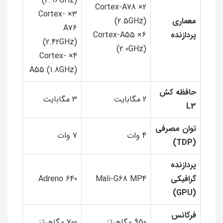
(2.96GHz)
2× Cortex-A78
3× Cortex-
معماری
(2.5GHz)
A76
پردازنده
6× Cortex-A55
(2.42GHz)
(2.0GHz)
4× Cortex-
A55 (1.8GHz)
حافظه کش
2 مگابایت
3 مگابایت
L3
توان مصرفی
4 وات
7 وات
(TDP)
پردازنده
گرافیکی
Mali-G68 MP4
Adreno 640
(GPU)
فرکانس
950 مگاهرتز
700 مگاهرتز