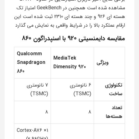
مشاهده شده است همچنین در GeekBench امتیاز تک
هسته ای 926 و چند هسته ای 2310 ثبت شده است این
ارقام عملکرد بالا را در شرایط واقعی به نمایش می گذارد
مقایسه دایمنسیتی 920 با اسنپدراگون 860
Qualcomm
MediaTek
ویژگی
Snapdragon
Dimensity 920
860
تکنولوژی
6 نانومتری
7 نانومتری
ساخت
(TSMC)
(TSMC)
تعداد
8
8
هسته‌ها
1× Cortex-A76