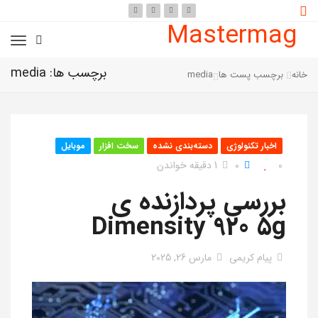
Mastermag
برچسب ها: media
خانه
برچسب پست ها
media
اخبار تکنولوژی
دسته‌بندی نشده
سخت افزار
موبایل
0
0
1 دقیقه خواندن
بررسی پردازنده ی
Dimensity 920 5g
پیام کریمی
مارس 26, 2025