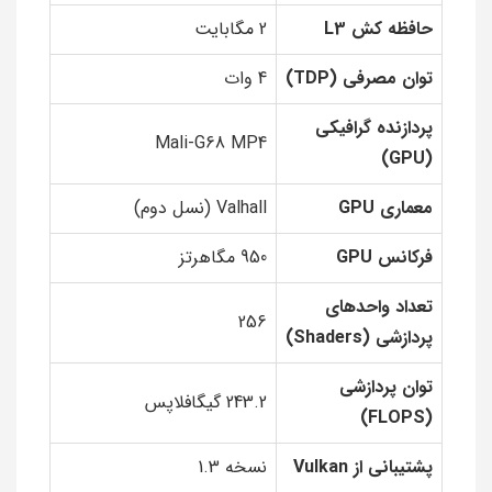
حافظه کش L3
2 مگابایت
توان مصرفی (TDP)
4 وات
پردازنده گرافیکی
Mali-G68 MP4
(GPU)
معماری GPU
Valhall (نسل دوم)
فرکانس GPU
950 مگاهرتز
تعداد واحد‌های
256
پردازشی (Shaders)
توان پردازشی
243.2 گیگافلاپس
(FLOPS)
پشتیبانی از Vulkan
نسخه 1.3