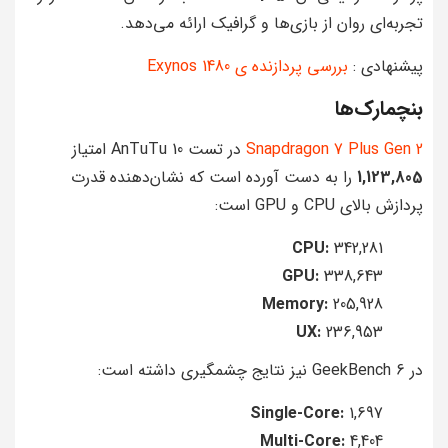
تجربه‌ای روان از بازی‌ها و گرافیک ارائه می‌دهد.
پیشنهادی :
بررسی پردازنده ی Exynos 1480
بنچمارک‌ها
Snapdragon 7 Plus Gen 2
در تست AnTuTu 10 امتیاز
1,123,805
را به دست آورده است که نشان‌دهنده قدرت
پردازش بالای CPU و GPU است:
CPU:
342,281
GPU:
338,643
Memory:
205,928
UX:
236,953
در GeekBench 6 نیز نتایج چشمگیری داشته است:
Single-Core:
1,697
Multi-Core:
4,404