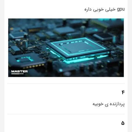
gpu خیلی خوبی داره
4
پردازنده ی خوبیه
5