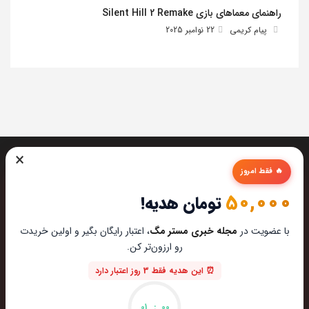
راهنمای معماهای بازی Silent Hill 2 Remake
پیام کریمی
22 نوامبر 2025
×
🔥 فقط امروز
50,000
تومان هدیه!
تیم مستر مگ تمام تلاشش رو میکنه تا بهترین تخصصی ترین و
با عضویت در
مجله خبری مستر مگ
، اعتبار رایگان بگیر و اولین خریدت
به روز ترین مطالب رو برای عاشقان تکنولوژی اماده کنه از این که
رو ارزون‌تر کن.
مارو در دنیای زیبای تکنولوژی همراهی میکنین خوشحالیم.
⏰ این هدیه فقط 3 روز اعتبار دارد
ایمیل : hi@mastermag.ir
اعتبار: با افتخار یک استارتاپ دانشجویی هستیم
01
:
00