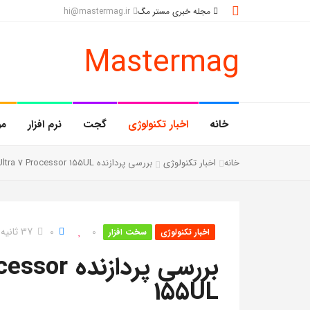
مجله خبری مستر مگ
hi@mastermag.ir
Mastermag
خانه
اخبار تکنولوژی
گجت
نرم افزار
مو
خانه
اخبار تکنولوژی
بررسی پردازنده Intel Core Ultra 7 Processor 155UL
0
0
37 ثانیه خواندن
اخبار تکنولوژی
سخت افزار
بررسی پردا
155UL