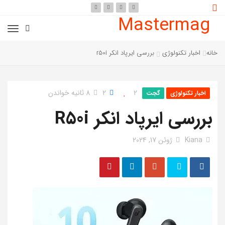
Mastermag
خانه
اخبار تکنولوژی
بررسی ایرپاد انکر r50i
2
2
8 ثانیه خواندن
اخبار تکنولوژی
گجت
بررسی ایرپاد انکر R50i
Kiana
ژوئن 17, 2024