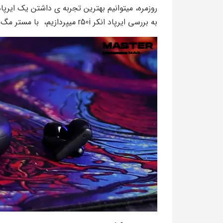
روزمره، میتوانیم بهترین تجربه ی داشتن یک ایرپاد
به بررسی ایرپاد انکر r50i میپردازیم، با مستر مگ همراه باشید.