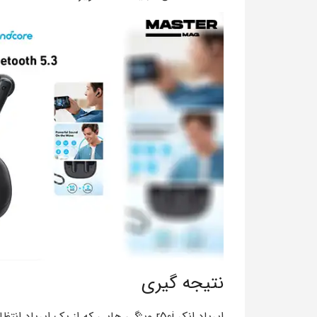
نتیجه گیری
ایرپاد انکر r50i ویژگی هایی که از یک ا