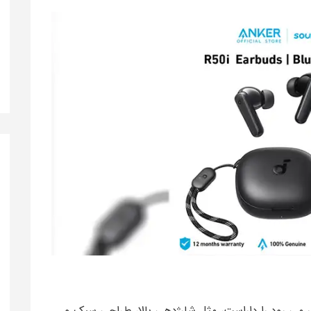
یرپاد انتظار می رود را داراست، مثل شارژدهی بالا، طراحی سبک و