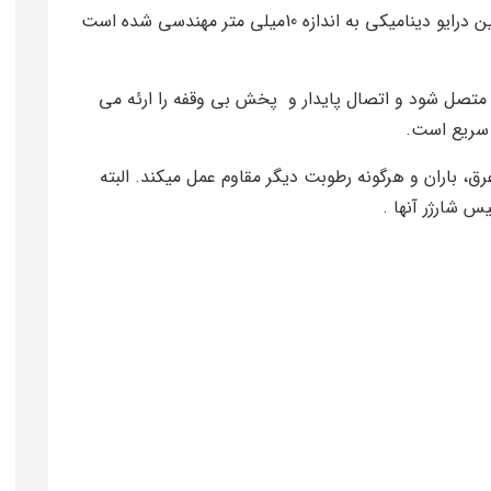
r50i دارای کدک صوتی SBCوAAC است و همچنین درایو دینامیکی به اندازه 10میلی متر مهندسی شده است
ه راحتی متصل شود و اتصال پایدار و پخش بی وقفه را ارئه می
 سریع است.
ق، باران و هرگونه رطوبت دیگر مقاوم عمل میکند. البته
 شارژر آنها .