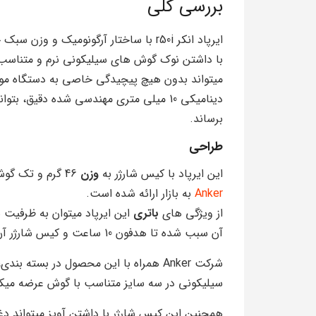
بررسی کلی
ایرپاد انکر r50i با ساختار آرگونومیک 
با داشتن نوک گوش های سیلیکونی نرم و متناسب را
میتواند بدون هیچ پیچیدگی خاصی به دستگاه مورد
دینامیکی 10 میلی متری مهندسی شده دقی
برساند.
طراحی
این ایرپاد با کیس شارژر به
وزن
46 گرم و تک گوش 4.55 گرمی در دو رنگ مشکی و سفید و آبی از برند
Anker
به بازار ارائه شده است.
از ویژگی های
باتری
آن سبب شده تا هدفون 10 ساعت و کیس شارژر آن 20 ساعت شارژ دهی عالی داشته باشد.
سیلیکونی در سه سایز متناسب با گوش عرضه میکن
همچنین این کیس شارژر با داشتن آویز میتواند دغد