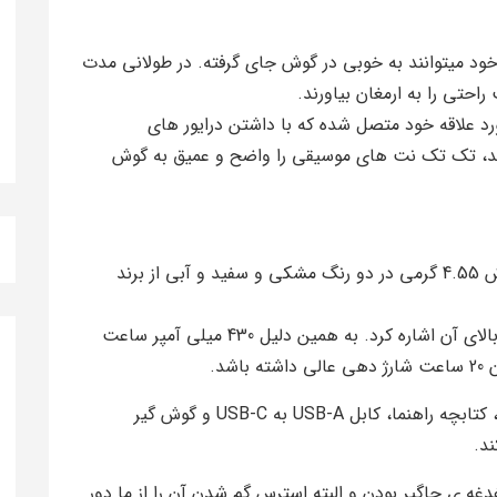
و وزن سبک خود میتوانند به خوبی در گوش جای گرفته. در طولانی مدت
حتی را به ارمغان بیاورند.
 علاقه خود متصل شده که با داشتن درایور های
ق، بتواند، تک تک نت های موسیقی را واضح و عمیق به گوش
این ایرپاد میتوان به ظرفیت بالای آن اشاره کرد. به همین دلیل 430 میلی آمپر ساعت
شرکت Anker همراه با این محصول در بسته بندی، کتابچه راهنما، کابل USB-A به USB-C و گوش گیر
د.
غه ی جاگیر بودن و البته استرس گم شدن آن را از ما دور