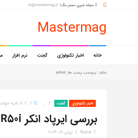
مجله خبری مستر مگ
hi@mastermag.ir
Mastermag
خانه
اخبار تکنولوژی
گجت
نرم افزار
مو
خانه
برچسب پست ها
anker
2
2
8 ثانیه خواندن
اخبار تکنولوژی
گجت
بررسی ایرپاد انکر R50i
Kiana
ژوئن 17, 2024