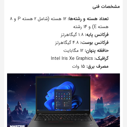
مشخصات فنی
تعداد هسته و رشته‌ها:
12 هسته (شامل 2 هسته P و 8
هسته E) و 14 رشته
فرکانس پایه:
1.8 گیگاهرتز
فرکانس بوست:
4.8 گیگاهرتز
حافظه پنهان:
12 مگابایت
گرافیک:
Intel Iris Xe Graphics
مصرف برق:
15 وات