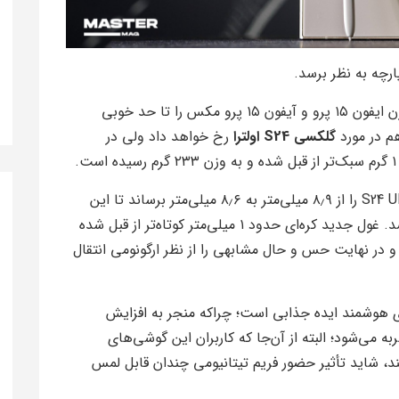
رچه به نظر برسد.
شرکت اپل موفق شده بود با استفاده از تیتانیوم وزن ایفون ۱۵ پرو و آیفون ۱۵ پرو مکس را تا حد خوبی
م در مورد
گلکسی S24 اولترا
رخ خواهد داد ولی در
از نظر ضخامت اما سامسونگ موفق شده وزن S24 Ultra را از ۸٫۹ میلی‌متر به ۸٫۶ میلی‌متر برساند تا این
کهکشانی حس و حال باریک‌تر و بهتری داشته باشد. غول جدید کره‌ای حدود ۱ میلی‌متر کوتاه‌تر از قبل شده
یشتری دارد و در نهایت حس و حال مشابهی را از نظر ارگونومی انتقال
ای هوشمند ایده جذابی است؛ چراکه منجر به افزایش
می‌‌‌شود؛ البته از آن‌جا که کاربران این گوشی‌های
، شاید تأثیر حضور فریم تیتانیومی چندان قابل لمس