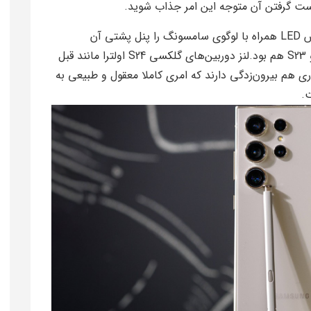
دوربین اصلی چهارگانه، ماژول فوکوس لیزری و فلش LED همراه با لوگوی سامسونگ را پنل پشتی آن
می‌‌بینیم؛ همانی که اولتراهای سری گلکسی S22 و S23 هم بود.لنز دوربین‌های گلکسی S24 اولترا مانند قبل
اری هم بیرون‌زدگی دارند که امری کاملا معقول و طبیعی به
.