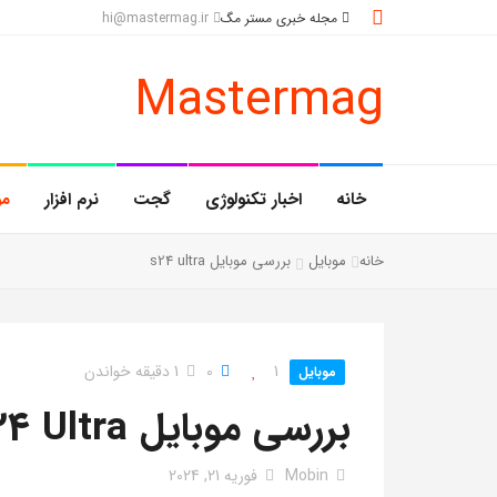
مجله خبری مستر مگ
hi@mastermag.ir
Mastermag
خانه
اخبار تکنولوژی
گجت
نرم افزار
مو
خانه
موبایل
بررسی موبایل s24 ultra
1
0
1 دقیقه خواندن
موبایل
بررسی موبایل S24 Ultra
Mobin
فوریه 21, 2024