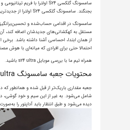
سامسونگ گلکسی S24 اولترا با ف
بجنگند. سامسونگ گلکسی S24 اولترا از جدیدترین محصولات این شرکت کره‌ای به حساب می‌آید.
سامسونگ در اقدامی حساب‌شده و تحسین‌برانگیز،
مستقل به کهکشانی‌های جدیدشان اضافه کند، آن ر
احتمالا حتی برای افرادی که میانه‌ای با هوش مصن
همراه تیم ما با بررسی موبایل s24 ultra باشید.
محتویات جعبه سامسونگ s24 ultra
شامل می‌شود. به غیر از این سیم و خود گوشی، د
دیده می‌شود و طبق انتظار باید آداپتور را به‌صورت