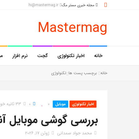
مجله خبری مستر مگ
hi@mastermag.ir
Mastermag
خانه
اخبار تکنولوژی
گجت
نرم افزار
مو
خانه
برچسب پست ها
تکنولوژی
0
0
33 ثانیه خواندن
اخبار تکنولوژی
موبایل
بررسی گوشی موبایل آنر 00
محمد جواد صمدانی
ژوئن 17, 2026