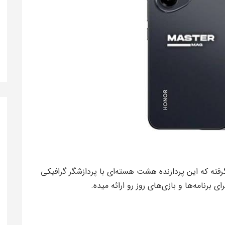
ر 400 تراشه Snapdragon 7 Gen 3 قرار گرفته که این پردازنده هشت هسته‌ای با پردازشگر گرافیکی