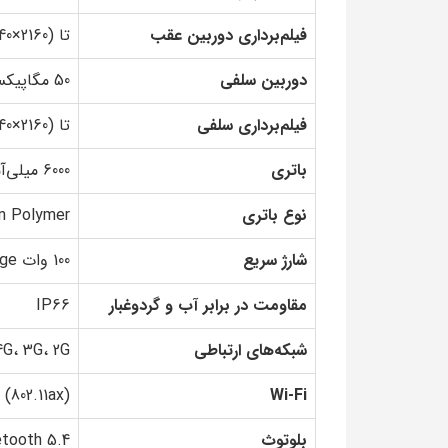
فیلم‌برداری دوربین عقب
تا 4K (3840×2160)
دوربین سلفی
50 مگاپیکسل (f/2.0)
فیلم‌برداری سلفی
تا 4K (3840×2160)
باتری
6000 میلی‌آمپرساعت
نوع باتری
um Polymer
شارژ سریع
100 وات HONOR SuperCharge
مقاومت در برابر آب و گردوغبار
IP66
شبکه‌های ارتباطی
4G، 3G، 2G
 (802.11ax)
Wi-Fi
بلوتوث
etooth 5.4