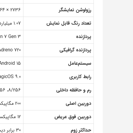
رزولوشن نمایشگر
2736 × 1264 پیکسل
تعداد رنگ قابل نمایش
1.07 میلیارد رنگ
پردازنده
n 7 Gen 3
پردازنده گرافیکی
Adreno 720
سیستم‌عامل
Android 15
رابط کاربری
gicOS 9.0
رم و حافظه داخلی
8/256، 12/256، 12/512 گیگابایت
دوربین اصلی
200 مگاپیکسل (f/1.9، OIS)
دوربین فوق عریض
12 مگاپیکسل (f/2.2)
حداکثر زوم
30 برابر دیجیتال