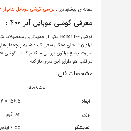
مقاله ی پیشنهادی :
بررسی گوشی موبایل هانوفر H3
معرفی گوشی موبایل آنر 400 :
فراوان تا جای ممکن سعی کرده شبیه پرچمدار های با
در قلب هوادارای این سری باز کنه
مشخصات فنی:
مشخصات
ابعاد
156.5 × 74.6 × 7.3 میلی‌متر
وزن
184 گرم
نمایشگر
6.55 اینچی AMOLED