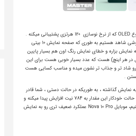
صفحه نمایش موبایل اندازه 6.8 اینچی داره از نوع OLED که از نرخ نوسازی 120 هرتزی پشتیبانی میکنه .
توی نمایش رنگ ها هم عملکرد خوبی رو از انی گوشی شاهد هستیم به طوری که صفحه نمایش 10 بیتی
 رنگ رو میتونه به نمایش بزاره و خطای نمایش رنگ اون هم بسیار پایین
 429 ppi(پیکسل در هر اینچ) هست که عدد بسیار خوبی هست برای این
ا رو شاد تر و جذاب تر نشون میده و مناسب کسایی هست
ستن .
به نمایش گذاشته ، به طوریکه در حالت دستی ، شما قادر
هستید این گوشی رو تا 561 نیت روشن کنید و تو حالت خودکار این مقدار به 784 نیت افزایش پیدا میکنه و
در مقایسه با رقبای هم رده اگر قرار باشه مقایسه کنیم، موبایل Nova 10 Pro عملکرد ضعیف تری رو به نمایش