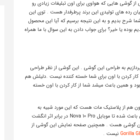
No با شما هستیم .یکی از گوشی هایی که هواوی برای اون تبلیغات زیادی رو
یان رده های تولیدی این برند پرطرفدار هست . توی این
شما شرح بدیم و به این نتیجه برسیم که آیا این محصول
م بوده یا خیر؟ برای جواب دادن به این سوال با ما همراه
ت ابتدایی بررسی موبایل Nova 10 Pro میپردازیم به طراحی این گوشی . این گوشی از نظر طراحی
کار کردن با اون برای شما خسته کننده نیست .دلیلش هم
 و همین باعث میشد شما از کار کردن با اون خسته
ن هم از پلاستیک مات هست که این مورد شبیه به
موبایل Nova 10 هست . این مات بودن پنل پشتی باعث شده تا موبایل Nova 10 Pro در برابر اثر انگشت
 این گوشی هست . همچنین صفحه نمایش این گوشی از
Gorilla G
نیست .