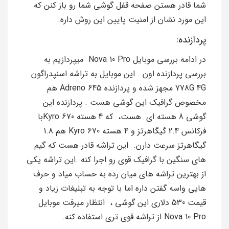
شما قادر هستن صفحه قفل گوشی شما رو باز کنن که
این مورد نشان از امنیت پایین این روش داره.
پردازنده:
در ادامه بررسی موبایل Nova 10 Pro میپردازیم به
بررسی پردازنده اون . این موبایل به تراشه اسنپدراگون
778G 4G مجهز شده و پردازنده Adreno 645 هم
مخصوص گرافیک این گوشی هست . پردازنده این
گوشی 8 هسته‌ ای هست، که 4 هسته Kyro 670با
فرکانس 2.4 گیگاهرتز و 4 هسته Kyro 670 هم 1.8
گیگاهرتز سرعت دارن. این تراشه قادر هست که گیم
های سنگین با گرافیک قوی رو اجرا کنه .این تراشه یکی
از بهترین تراشه های میان رده به حساب میاد و حرف
هایی واسه گفتن داره اما با توجه به تبلیغات زیاد و
قیمت 530 دلاری این گوشی ، انتظار میرفت موبایل
Nova 10 Pro از تراشه قوی تری استفاده کنه.