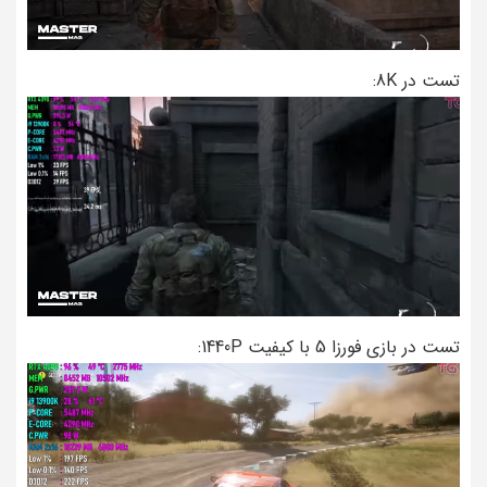
تست در 8K:
تست در بازی فورزا 5 با کیفیت 1440P: