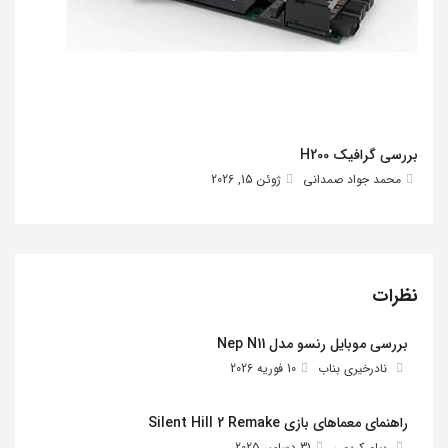
بررسی گرافیک H200
محمد جواد صمدانی
ژوئن 15, 2026
نظرات
بررسی موبایل رنسو مدل Nep N11
نادرخیری بناب
10 فوریه 2026
راهنمای معماهای بازی Silent Hill 2 Remake
پیام کریمی
31 دسامبر 2025