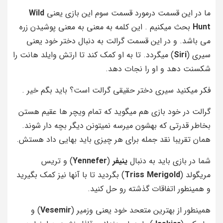
ما در این قسمت درمورد قسمت سوم این بازی یعنی
Wild
Hunt
بحث میکنیم . این کلمه به معنی به معنی پوشیدن زره
می باشد. و در این قسمت گرالت به دنبال دختر خود یعنی
سیری (
Siri
) میگردد. تا به او کمک کند تا ارتش وایلد هانت را
شکسنت دهد و او را نجات دهد.
فکر میکنید سیری دختر حقیقی گرالت است؟ باید بگم خیر .
گرالت در خود بازی هم میگوید که تمام ویچر ها عقیم هستن
بخاطر قدرتی که بهشون میرسه نمیتونن دیگر بچه دار شوند.
همان تقریبا نقد جمله برای هر چیزی باید بهایی داد هستش.
شما در بازی باید به دنبال
ینیفر
(
Yennefer
) و
تریس
مریگولد
(
Triss Merigold
) بگردید تا با آنها نیز کمک بگیرید
و همینطور اتفاقات گذشته رو حل کنید.
همینطور از بهترین متعحد خود یعنی وزمیر (
Vesemir
) و