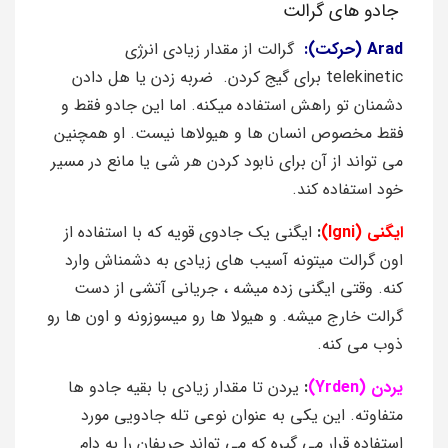
جادو های گرالت
Arad (حرکت):
گرالت از مقدار زیادی انرژی
telekinetic برای گیج کردن. ضربه زدن یا هل دادن
دشمنان تو راهش استفاده میکنه. اما این جادو فقط و
فقط مخصوص انسان ها و هیولاها نیست. او همچنین
می‌ تواند از آن برای نابود کردن هر شی یا مانع در مسیر
خود استفاده کند.
ایگنی (Igni)
:
ایگنی یک جادوی قویه که با استفاده از
اون گرالت میتونه آسیب های زیادی به دشمناش وارد
کنه. وقتی ایگنی زده میشه ، جریانی آتشی از دست
گرالت خارج میشه. و هیولا ها رو میسوزونه و اون ها رو
ذوب می کنه.
یردن (Yrden)
:
یردن تا مقدار زیادی با بقیه جادو ها
متفاوته. این یکی به عنوان نوعی تله جادویی مورد
استفاده قرار می‌ گیره که می‌ تواند حریفان را به دام