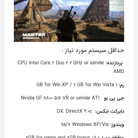
حداقل سیستم مورد نیاز :
پردازنده:
CPU Intel Core 2 Duo 2.2 GHz or similar
AMD
رم:
1 GB for Win XP / 2 GB for Win Vista
جی پی یو
: Nvidia GF 8800 512 VR or similar ATI
دایرکت ایکس:
DX: DirectX 9.0c
ویندوز:
ta/7 Windows XP/Vis
حافظه مورد نیاز:
8GB for game and 8GB bonus