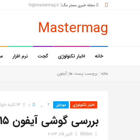
مجله خبری مستر مگ
hi@mastermag.ir
Mastermag
خانه
اخبار تکنولوژی
گجت
نرم افزار
مو
خانه
برچسب پست ها
آیفون
4
0
13 ثانیه خواندن
اخبار تکنولوژی
موبایل
بررسی گوشی آیفون 15
Mobin
اکتبر 25, 2023