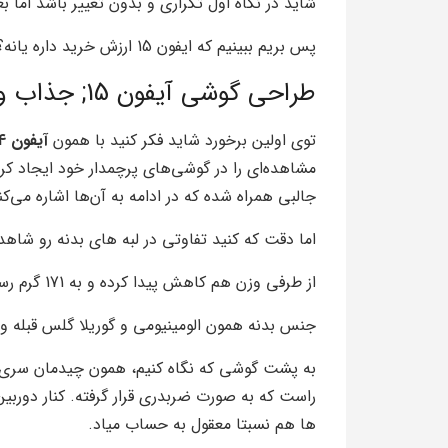
شاید در نگاه اول تکراری و بدون تغییر باشد اما 
پس بریم ببینیم که ایفون 15 ارزش خرید داره یانه؟
طراحی گوشی آیفون 15; جذاب و خوش دست
توی اولین برخورد شاید فکر کنید با همون
آیفون 14
جالبی همراه شده که در ادامه به آن‌ها اشاره می‌کن
اما دقت که کنید تفاوتی در لبه های بدنه رو شا
از طرفی وزن هم کاهش پیدا کرده و به 171 گرم رسیده که حدودا 1 گرم سبک تر پارسال شده!
جنس بدنه همون الومینیومی و گوریلا گلس قبله و
راست که به صورت ضربدری قرار گرفته. کنار دورب
ها هم نسبتا معقول به حساب میاد.