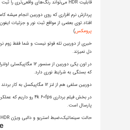
قابلیت HDR می‌تواند رنگ‌های واقعی‌تری را ثبت کند.
پردازش نرم افزاری که روی دوربین انجام میشه ک
افتاد.توی بعضی از مواقع ثبت نور و جزئیات ایفون 15 بیشتر ایفون 14 پرومکس است!
پرومکس
)
خبری از دوربین تله فوتو نیست و شما فقط زوم نرم
دل نمیزند.
در اون یکی دوربین از سن
که بستگی به شرایط نوری دارد.
دوربین سلفی هم از لنز 12 مگاپیکسل به کار بردند که بر خلاف اعداد ،کیفیت فوق العاده ای دارد.
در بخش فیلم برداری  60fps
پارسال است.
حالت سینماتیک،ضبط استریو و دالبی ویژن HDR هم ویژگی های خاص دوربین ایفون 15 به حساب می اید.