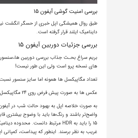
بررسی امنیت گوشی آیفون 15
طبق روال همیشگی اپل خبری از حسگر انگشت نیس
داینامیک ایلند قرار گرفته است.
بررسی جزئیات دوربین آیفون 15
های نسخه پرو است ولی این طور نیست!
تعداد مگاپیکسل ها همونه اما سایز سنسور نسبت به pro کوچک
عکس ها به صورت پیش فرض روی 24 مگاپیکسل ثبت میشه که کیفیت و جزئیات فوق العاده جذابی دارد.
واضح‌تر باشند و رنگ‌ها باید با وضوح بیشتری قا
۱۵ را باید به HDR مرتبط دانست. محد