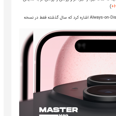
)
یکی دیگه از تفاوت های ایفون 15 میتوان به Always-on-Display اشاره کرد که سال گذشته فقط در نسخه