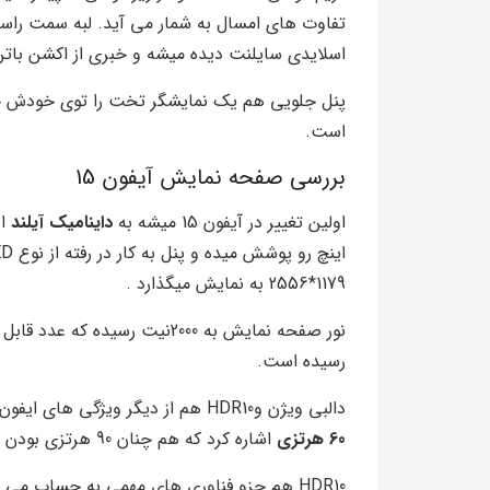
تفاوت های امسال به شمار می آید. لبه سمت را
اسلایدی سایلنت دیده میشه و خبری از اکشن با
پنل جلویی هم یک نمایشگر تخت را توی خودش جای
است.
بررسی صفحه نمایش آیفون 15
اولین تغییر در آیفون 15 میشه به
داینامیک آیلند
1179*2556 به نمایش میگذارد .
رسیده است.
دالبی ویژن وHDR10 هم از دیگر ویژگی های ایفون 15 است. یکی سیاست های امسال اپل میتوان به صفحه
60 هرتزی
اشاره کرد که هم چنان 90 هرتزی بودن را در سری های پرو میشه تجربه کرد.
HDR10 هم جزو فناوری های مهمی به حساب می ا