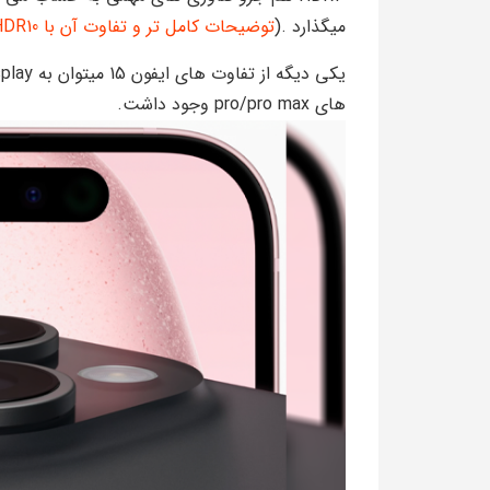
میگذارد .(
توضیحات کامل تر و تفاوت آن با HDR10+
های pro/pro max وجود داشت.