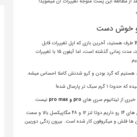
بعد از مطالعه این پست متوجه تغییرات آن میشوید!
طرف هستید، آخرین بازی که اپل تغییرات قابل
مشاهده‌ای را در گوشی‌های پرچمدار خود ایجاد کرد، مدت زمانی گذشته است، اما آیفون ۱۵ با تغییرات
یم.
هد هستیم که گرد بودن و کرو شدنش کاملا احساس میشه.
 خبری از تیتانیوم سری های
pro و pro max
نیست.
به پشت گوشی که نگاه کنیم، همون چیدمان سری های 14 رو داریم.دوتا لنز 12 و 48 مگاپیکسل بالا و سمت
ین ها فلش و میکروفون کار شده است. بیرون زدگی دوربین