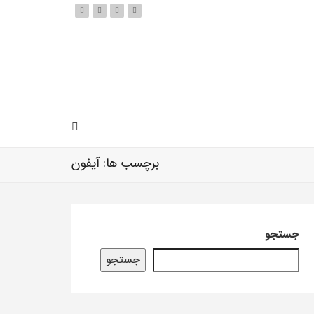
برچسب ها: آیفون
جستجو
جستجو