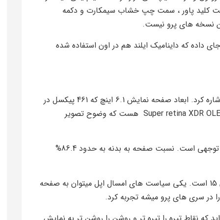
ست کلید پاور ، سمت چپ خشاب سیمکارت و دکمه
تن نسخه های پرو نیست.
 داده که داینامیک ایلند هم در اون استفاده شده
اشاره کرد. ابعاد صفحه نمایش 6.1 اینچ که 461 پیکسل در
اینچ رو پوشش میده و پنل به کار در رفته از نوع Super retina XDR OLED هست که وضوح تصویر
نور صفحه نمایش به 2000نیت رسیده که عدد قابل توجهی است. نسبت صفحه به بدنه به حدود 86.4%
ید که نقاط تیره را تیره تر و روشن را روشن تر به نمایش