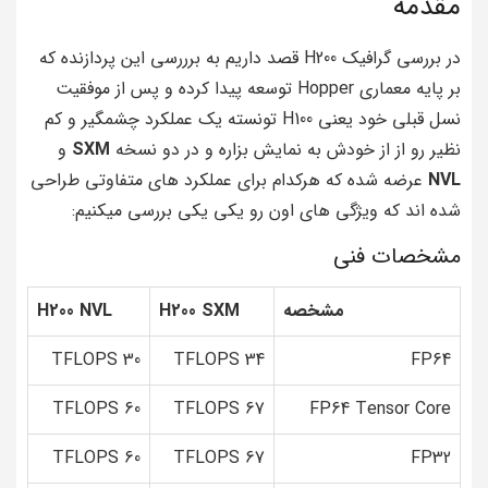
مقدمه
در بررسی گرافیک H200 قصد داریم به برررسی این پردازنده که
بر پایه معماری Hopper توسعه پیدا کرده و پس از موفقیت
نسل قبلی خود یعنی H100 تونسته یک عملکرد چشمگیر و کم
نظیر رو از از خودش به نمایش بزاره و در دو نسخه
SXM
و
NVL
عرضه شده که هرکدام برای عملکرد های متفاوتی طراحی
شده اند که ویژگی های اون رو یکی یکی بررسی میکنیم:
مشخصات فنی
مشخصه
H200 SXM
H200 NVL
30 TFLOPS
34 TFLOPS
FP64
60 TFLOPS
67 TFLOPS
FP64 Tensor Core
60 TFLOPS
67 TFLOPS
FP32