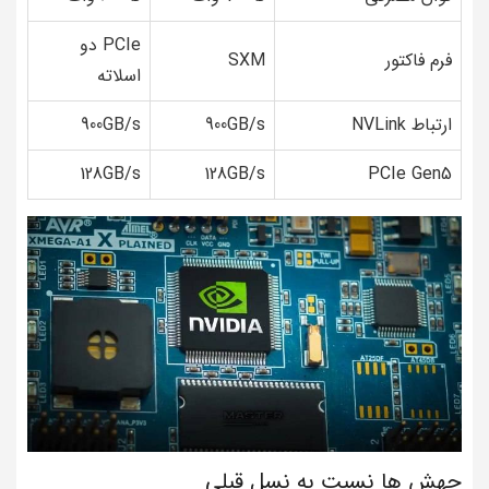
PCIe دو
فرم فاکتور
SXM
اسلاته
ارتباط NVLink
900GB/s
900GB/s
128GB/s
128GB/s
PCIe Gen5
جهش ها نسبت به نسل قبلی