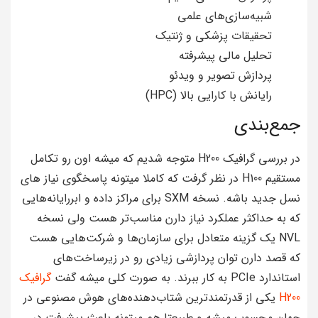
شبیه‌سازی‌های علمی
تحقیقات پزشکی و ژنتیک
تحلیل مالی پیشرفته
پردازش تصویر و ویدئو
رایانش با کارایی بالا (HPC)
جمع‌بندی
در بررسی گرافیک H200 متوجه شدیم که میشه اون رو تکامل
مستقیم H100 در نظر گرفت که کاملا میتونه پاسخگوی نیاز های
نسل جدید باشه. نسخه SXM برای مراکز داده و ابررایانه‌هایی
که به حداکثر عملکرد نیاز دارن مناسب‌تر هست ولی نسخه
NVL یک گزینه متعادل برای سازمان‌ها و شرکت‌هایی هست
که قصد دارن توان پردازشی زیادی رو در زیرساخت‌های
استاندارد PCIe به کار ببرند. به صورت کلی میشه گفت
گرافیک
H200
یکی از قدرتمندترین شتاب‌دهنده‌های هوش مصنوعی در
جهان محسوب میشه و طبیعتا هم میتونه باعث پیشرفت در