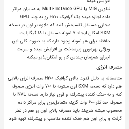
افزایش میده
فناوری MIG یا Multi-Instance GPU به مدیران مراکز
داده اجازه میده یک گرافیک H200 رو به چند GPU
مجازی مستقل تقسیمش کنند که علاوه بر اون در نسخه
SXM امکان ایجاد 7 نمونه مستقل با 18 گیگابایت
حافظه برای هر نمونه وجود داره که به صورت کلی این
ویژگی بهره‌وری زیرساخت رو افزایش میده و سرعت
اجرای هم‌زمان چندین کار رو امکان‌پذیر میکنه
مصرف انرژی
متاسفانه به دلیل قدرت بالای گرافیک H200 مصرف انرژی بالایی
هم داره که نسخه SXM اون میتونه تا 700 وات انرژی مصرف
کنه و به خنک کننده پیشرفته و قوی نیاز داره. نسخه NVL با
مصرف حداکثر 600 وات گزینه متعادل‌تری برای مراکز داده
محسوب میشه هرچند باید مصرف بالای اون رو هم در نظر
گرفت و برای اون هم خنک کننده مناسب و پیشرفته تهیه شود