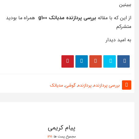
ببینین
از این که با مقاله
بررسی پردازنده مدیاتک g100
همراه ما بودید
متشرکم
به امید دیدار
بررسی پردازنده
,
پردازنده
,
گوشی
,
مدیاتک
پیام کریمی
مجموع پست ها :
128