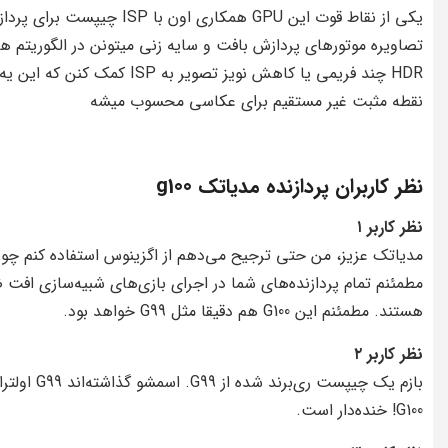
یکی از نقاط قوت این GPU همکاری اون با ISP چیپست برای
تصاویره موتورهای پردازش بافت و سایه زنی میتونن در الگوریتم ه
HDR چند فریمی یا کاهش نویز تصویر به ISP کمک کنن که این یه
نقطه مثبت غیر مستقیم برای عکاسی محسوب میشه
نظر کاربران پردازنده مدیاتک g100
نظر کاربر ۱
مدیاتک عزیز، من حتی ترجیح می‌دهم از اگزینوس استفاده کنم چو
مطمئنم تمام پردازنده‌های شما در اجرای بازی‌های شبیه‌سازی افت
هستند. مطمئنم این G100 هم دقیقا مثل G99 خواهد بود.
نظر کاربر ۲
بازم یک چیپست ری‌برند شده از G99. اسمشو گذاش
G100! خنده‌دار است.