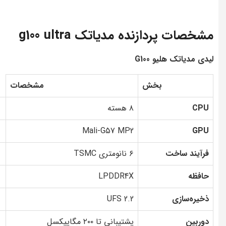
مشخصات پردازنده مدیاتک g100 ultra
لیدی مدیاتک هلیو G100
بخش
مشخصات
CPU
۸ هسته
Mali-G57 MP2
GPU
فرآیند ساخت
۶ نانومتری TSMC
حافظه
LPDDR4X
ذخیره‌سازی
UFS 2.2
دوربین
پشتیبانی تا ۲۰۰ مگاپیکسل