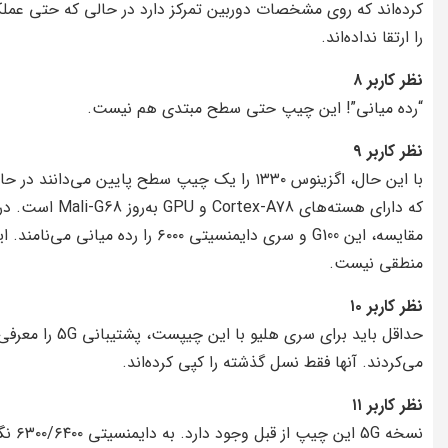
کرده‌اند که روی مشخصات دوربین تمرکز دارد در حالی که حتی عملک
را ارتقا نداده‌اند.
نظر کاربر ۸
“رده میانی”! این چیپ حتی سطح مبتدی هم نیست.
نظر کاربر ۹
با این حال، اگزینوس ۱۳۳۰ را یک چیپ سطح پایین می‌دانند در ح
که دارای هسته‌های Cortex-A78 و GPU به‌روز Mali-G68 است. د
مقایسه، این G100 و سری دایمنسیتی ۶۰۰۰ را رده میانی می‌نامند
منطقی نیست.
نظر کاربر ۱۰
حداقل باید برای سری هلیو با این چیپست، پشتیبانی 5G را معر
می‌کردند. آنها فقط نسل گذشته را کپی کرده‌اند.
نظر کاربر ۱۱
نسخه 5G این چیپ از قبل وجود دارد