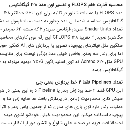
محاسبه قدرت خام FLOPS و تفسیر اون عدد ۱۲۸ گیگافلاپس
عدد FLOPS یا عملیات شناور در ثانیه برای این GPU حداکثر ۱۲۸
گیگافلاپس محاسبه شده این عدد چطور به دست میاد فرمول سادش
تعداد Shader Units 
مگاهرتز ضربدر ۲ تقریبا ۱۲۸ GFLOPS این رقم توی کارهای مح
سنگین مثل فیلترهای پیچیده تصویر یا پردازش های AI کمکی
اما برای رندر سه بعدی واقعی خیلی عدد بزرگی نیست برای مقایسه 
GPU مثل ۰
گیگافلاپس برسه
تعداد Pipelines فقط ۲ خط پردازش یعنی چی
این GPU فقط ۲ خط پردازش رندر یا Pipeline داره این یعنی در هر
سیکل کاری محدودیت زیادی در پردازش بافت ها سایه زنی ها و
عملیات رندر داره توی بازی های مدرن که از چندین پاس رندر و اثرا
پیچیده استفاده میکنن این محدودیت خیلی خودشو نشون میده
احتمالا افت فریم در صحنه های شلوغ و اکشن دور از انتظار نیست