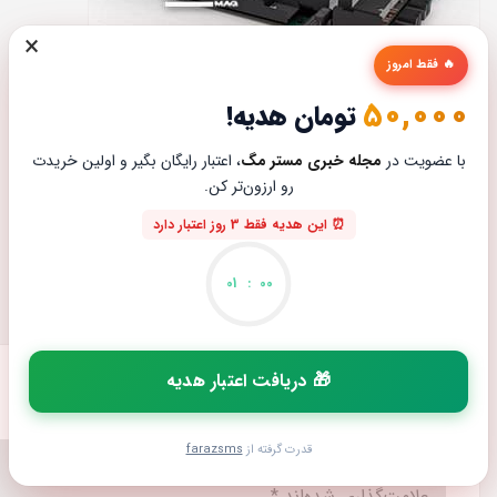
×
🔥 فقط امروز
50,000
تومان هدیه!
با عضویت در
مجله خبری مستر مگ
، اعتبار رایگان بگیر و اولین خریدت
بررسی گرافیک H200
رو ارزون‌تر کن.
ژوئن 15, 2026
0
⏰ این هدیه فقط 3 روز اعتبار دارد
01
:
00
🎁 دریافت اعتبار هدیه
دیدگاهتان را بنویسید
قدرت گرفته از
farazsms
نشانی ایمیل شما منتشر نخواهد شد.
بخش‌های موردنیاز
علامت‌گذاری شده‌اند
*