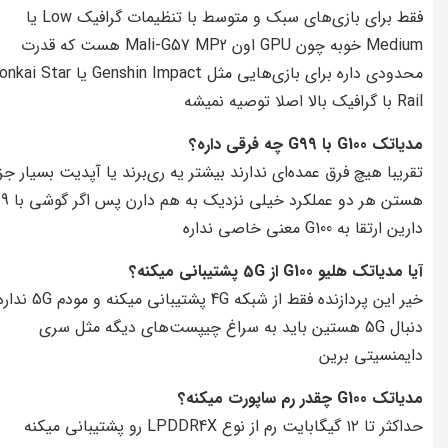
فقط برای بازی‌های سبک و متوسط با تنظیمات گرافیک Low یا
Medium خوبه چون GPU اون Mali-G57 MP2 هست که قدرت
محدودی داره برای بازی‌هایی مثل Genshin Impact یا tar
Rail با گرافیک بالا اصلا توصیه نمیشه
مدیاتک G100 با G99 چه فرقی داره؟
تقریبا هیچ فرق عمده‌ای ندارند بیشتر یه ری‌برند یا آپدیت بسیار ج
هستن هر دو عملکرد خیل
دارین ارتقا به G100 معنی خاصی نداره
آیا مدیاتک هلیو G100 از 5G پشتیبانی میکنه؟
خیر این پردازنده فقط از شبکه 4G پشتیبا
دنبال 5G هستین باید به سراغ چیپست‌های دیگه مثل سری
دایمنسیتی برین
مدیاتک G100 چقدر رم ساپورت میکنه؟
حداکثر تا ۱۲ گیگابایت رم از نوع LPDDR4X رو پشتیبانی میکنه