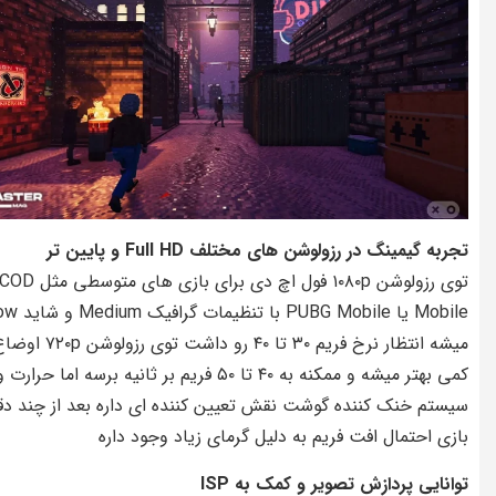
تجربه گیمینگ در رزولوشن های مختلف Full HD و پایین تر
توی رزولوشن ۱۰۸۰p فول اچ دی برای بازی های متوسطی مثل OD
Mobile یا PUBG Mobile با تنظیما
میشه انتظار نرخ فریم ۳۰ تا ۴۰ رو داشت توی رزولوشن ۲۰p
کمی بهتر میشه و ممکنه به ۴۰ تا ۵۰ فریم بر ثانیه برسه اما حرارت 
سیستم خنک کننده گوشت نقش تعیین کننده ای داره بعد از چند دق
بازی احتمال افت فریم به دلیل گرمای زیاد وجود داره
توانایی پردازش تصویر و کمک به ISP