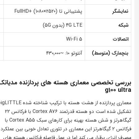
نمایشگر
پشتیبانی تا FullHD+ (1080×2520)
شبکه
4G LTE (بدون 5G)
اتصالات
Wi-Fi 5
بنچمارک (متوسط)
آنتوتو ۱۰: ~۴۳۰,۰۰۰
بررسی تخصصی معماری هسته های پردازنده مدیاتک
g100 ultra
معماری پردازنده از هشت هسته با ترکیب شناخته شده TTLE
تشکیل شده است دو هسته قدرتمند Cortex A76 با فرکانس ۲۲
گیگاهرتز و شش هسته بهینه برای کارهای سبک Cortex A55 با
فرکانس ۲ گیگاهرتز این معماری در تئوری تعادل خوبی بین عملکرد 
مصرف انرژی برقرار می کند اما در عمل فاصله فرکانس هسته های