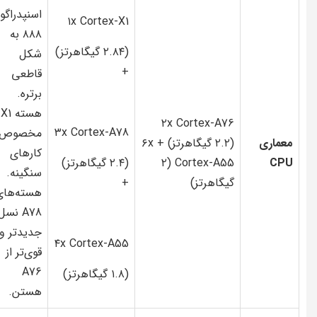
اسنپدراگو
۱x Cortex-X1
۸۸۸ به
(۲.۸۴ گیگاهرتز)
شکل
+
قاطعی
برتره.
هسته X1
۲x Cortex-A76
۳x Cortex-A78
مخصوص
معماری
(۲.۲ گیگاهرتز) + ۶x
کارهای
CPU
Cortex-A55 (۲
(۲.۴ گیگاهرتز)
سنگینه.
گیگاهرتز)
+
هسته‌های
A78 نسل
جدیدتر و
۴x Cortex-A55
قوی‌تر از
A76
(۱.۸ گیگاهرتز)
هستن.