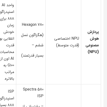
واحد AI
اسنپدراگو
۸۸۸ برای
Hexagon 780
زمان
پردازش
خودش
(هگزاگون نسل
هوش
NPU اختصاصی
انقلابی بو
مصنوعی
(قدرت متوسط)
ششم –
قدرت
(NPU)
محاسبات
بسیار قدرتمند)
AI اون از
G100 به
مراتب
بالاتره.
Spectra 580
ISP
ISP
اسنپدراگو
۸۸۸ بسیا
– پشتیبانی از