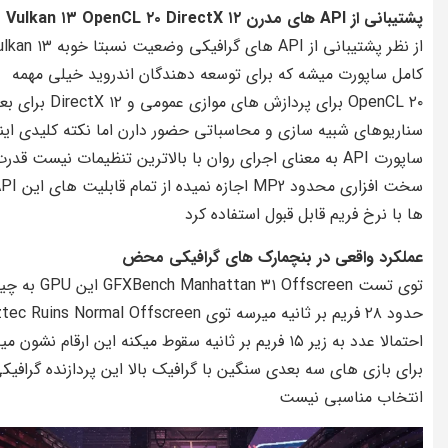
پشتیبانی از API های مدرن Vulkan ۱۳ OpenCL ۲۰ DirectX ۱۲
از نظر پشتیبانی از API های گرافیکی وضعیت نسبتا خو
کامل ساپورت میشه که برای توسعه دهندگان اندروید خیلی مهمه
OpenCL ۲۰ برای پردازش های موازی عمومی و
سناریوهای شبیه سازی و محاسباتی حضور دارن اما نکته کلیدی این
ساپورت API به معنای اجرای روان با بالاترین تنظیمات نیست قدر
سخت افزاری محدود MP2 اجازه نمیده از تما
ها با نرخ فریم قابل قبول استفاده کرد
عملکرد واقعی در بنچمارک های گرافیکی محض
توی تست FXBench Manhattan ۳۱ Offscreen
حدود ۲۸ فریم بر ثانیه میرسه توی c Ruins Normal Offscreen
احتمالا عدد به زیر ۱۵ فریم بر ثانیه سقوط میکنه این ارقام نشون م
برای بازی های سه بعدی سنگین با گرافیک بالا این پردازنده گرافیک
انتخاب مناسبی نیست