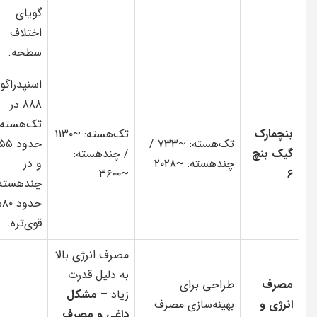
گویای
اختلاف
سطحه.
اسنپدراگو
۸۸۸ در
تک‌هسته
بنچمارک
تک‌هسته: ~۱۱۳۰
تک‌هسته: ~۷۳۳ /
گیک بنچ
/ چندهسته:
چندهسته: ~۲۰۲۸
و در
~۳۶۰۰
۶
چندهسته
حد
قوی‌تره.
مصرف انرژی بالا
به دلیل قدرت
مصرف
طراحی برای
زیاد –
مشکل
انرژی و
بهینه‌سازی مصرف
داغی و مصرف