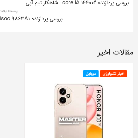
بررسی پردازنده core i5 14400f : شاهکار تیم آبی
پست بعد
بررسی پردازنده Unisoc 9863A1
مقالات اخیر
اخبار تکنولوژی
موبایل