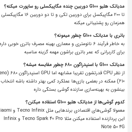
مدیاتک هلیو G100 دوربین چنده مگاپیکسلی رو ساپورت میکنه؟
تا ۲۰۰ مگاپیکسل برای دوربین تکی و تا دو دوربین ۱۶ مگاپیکسلی
همزمان رو پشتیبانی میکنه
باتری با مدیاتک G100 چطور میمونه؟
به خاطر فرآیند ۶ نانومتری و معماری بهینه مصرف باتری خوبی داره
برای کاربرانی که عمر باتری براشون مهمه گزینه مناسبه
مدیاتک G100 با اسنپدراگون ۶۸۰ چطور مقایسه میشه؟
از نظر CPU قدرتشون تقریبا مشابه
610) ممکنه در بعضی بازی‌ها عملکرد کمی بهتر داشته باشه انتخاب
بینشون به بهینه‌سازی سازنده گوشی بستگی داره
کدوم گوشی‌ها از مدیاتک هلیو G100 استفاده میکنن؟
این پردازنده استفاده میکنن مثلا Tecno Spark 40 Pro و Infinix
Note 50 4G