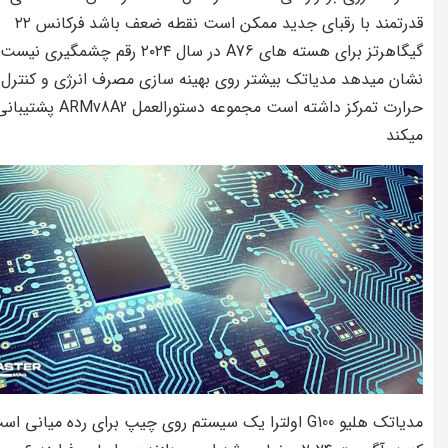
قدرتمند با رقبای جدید ممکن است نقطه ضعف باشد فرکانس ۲۲
گیگاهرتز برای هسته های A76 در سال ۲۰۲۴ رقم چشمگیری نی
نشان میدهد مدیاتک بیشتر روی بهینه سازی مصرف انرژی و کنترل
حرارت تمرکز داشته است مجموعه دستورالعمل ARMv8A2 پشتی
میکند
مدیاتک هلیو G100 اولترا یک سیستم روی چیپ برای رده میانی ا