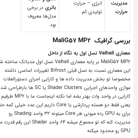
مدیریت
انرژی – حرارت
باتری
در برخی
حرارت
تولیدی کم
مدل‌ها معروف
بود.
بررسی گرافیک MaliG57 MP2
معماری Valhall نسل اول یه نگاه از داخل
MaliG57 MP2 بر پایه معماری Valhall نسل اول مدیاتک ساخت
این معماری نسبت به نسل قبلی Bifrost تغییرات اساسی داشته
مخصوصا تو بخش مدیریت داده ها و کارایی اجرای دستورالعلات
موازی واحدهای اجرایی Shader Clusters یا SC ها بازط
کارایی در واحد وات بهتر بشه اما نکته اینجاست ما با MP2 طرفیم
یعنی فقط دو هسته پردازشی یا Core داریم این عدد خیلی کمه
برای یه GPU رده میونی هر Core میتونه ۳۲ واحد Shading رو
مدیریت کنه که تو مجموع میشه ۶۴ واحد Shader این رقم 
GPU رو محدود میکنه