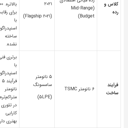
رده میانی اقتصادی
۲۰۲۱
کلاس و
بالاتر
(Mid-Range
رده
برای رقاب
(Flagship 2021)
Budget)
با
اسنپدراگو
ساخته
نشده.
برتری فنی
با
اسنپدراگون
۵ نانومتر
فرآیند ۵
سامسونگ
فرآیند
۶ نانومتر TSMC
نانومتر
ساخت
(5LPE)
متراکم‌تره
در تئوری
کارایی
بهتری داره