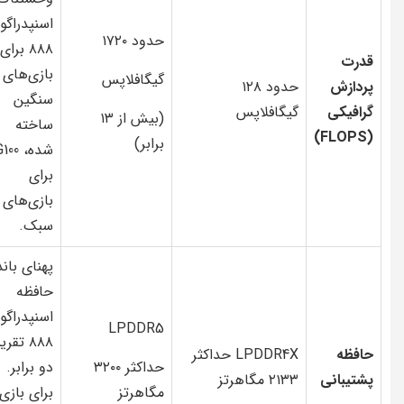
اسنپدراگو
حدود ۱۷۲۰
۸۸۸ برای
قدرت
بازی‌های
گیگافلاپس
پردازش
حدود ۱۲۸
سنگین
گرافیکی
گیگافلاپس
(بیش از ۱۳
ساخته
(FLOPS)
برابر)
شده، 00
برای
بازی‌های
سبک.
پهنای باند
حافظه
اسنپدراگو
LPDDR5
۸۸۸ تقریب
حافظه
LPDDR4X حداکثر
حداکثر ۳۲۰۰
دو برابر.
پشتیبانی
۲۱۳۳ مگاهرتز
مگاهرتز
برای بازی