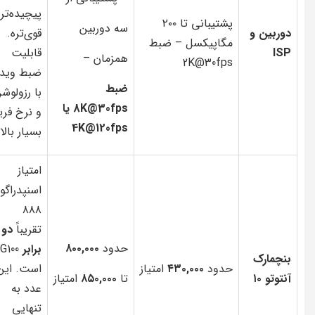
پیچیده‌تر 
پشتیبانی تا ۲۰۰
سه دوربین
دوربین و
قوی‌تره.
مگاپیکسل – ضبط
ISP
قابلیت
همزمان –
2K@30fps
ضبط ویدی
ضبط
با رزولوش
8K@30fps یا
و نرخ فری
4K@120fps
بسیار بالات
امتیاز
اسنپدراگو
۸۸۸
تقریباً
دو
حدود
۸۰۰,۰۰۰
برابر
G100
بنچمارک
حدود
۴۳۰,۰۰۰
امتیاز
است. این
آنتوتو ۱۰
تا
۸۵۰,۰۰۰
امتیاز
عدد به
تنهایی