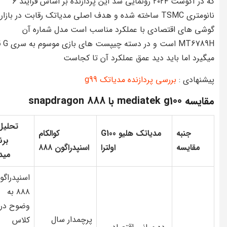
که در آگوست ۲۰۲۴ رونمایی شد این پردازنده بر اساس فرایند ۶
نانومتری TSMC ساخته شده و هدف اصلی مدیاتک رقابت در بازار
گوشی های اقتصادی با عملکرد مناسب است مدل شماره آن
MT6789H است و
میگیرد اما باید دید عمق عملکرد آن تا کجاست
پیشنهادی :
بررسی پردازنده مدیاتک g99
مقایسه mediatek g100 با snapdragon 888
تحلیل
جنبه
مدیاتک هلیو G100
کوالکام
برن
مقایسه
اولترا
اسنپدراگون ۸۸۸
مید
اسنپدراگو
۸۸۸ به
وضوح در
پرچمدار سال
کلاس