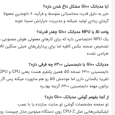
آیا مدیاتک G100 مشکل داغ شدن داره؟
خیر به دلیل قدرت محاسباتی متوسط و فرآیند ۶ نانومتری معمولا
گرمای زیادی تولید نمیکنه و مدیریت حرارتش نسبتا خوبه
واحد AI یا NPU مدیاتک G100 چقدر قدرته؟
یک NPU اختصاصی داره که برای کارهای معمولی هوش مصنوعی 
تشخیص صحنه عکس کافیه اما برای پردازش‌های خیلی سنگین AI
طراحی نشده
مدیاتک G100 با دایمنسیتی ۶۳۰۰ چه فرقی داره؟
دایمنسیتی ۶۳۰۰ نسخه 5G همین پلتفرم هست یعنی CPU و 
براتون مهمه دایمنسیتی ۶۳۰۰ گزینه بهتـره
از کجا بفهمم گوشی مدیاتک G100 داره؟
تو صفحه مشخصات گوشی تو سایت سازنده یا با نصب
اپلیکیشن‌هایی مثل CPU-Z روی دستگاه میتونین مدل چیپست رو