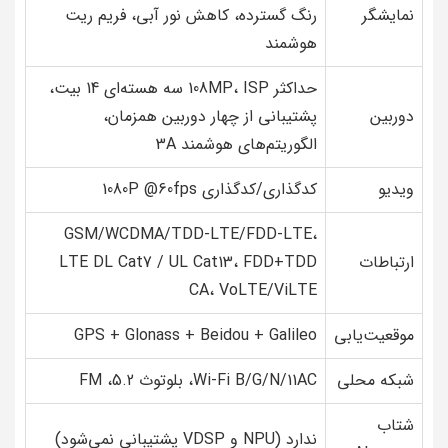
نمایشگر
رنگ گسترده، کاهش نور آبی، فریم ریت
هوشمند
حداکثر 108MP، ISP سه هسته‌ای 14 بیت،
دوربین
پشتیبانی از چهار دوربین همزمان،
الگوریتم‌های هوشمند 3A
ویدیو
کدگذاری/کدگذاری 1080P @60fps
GSM/WCDMA/TDD-LTE/FDD-LTE،
ارتباطات
LTE DL Cat7 / UL Cat13، FDD+TDD
CA، VoLTE/ViLTE
موقعیت‌یابی
GPS + Glonass + Beidou + Galileo
شبکه محلی
Wi-Fi B/G/N/11AC، بلوتوث 5.2، FM
شتاب
ندارد (NPU و VDSP پشتیبانی نمی‌شود)