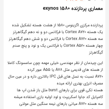
معماری پردازنده exynos 1580
پردازنده مرکزی اگزینوس 1580 از هشت هسته تشکیل شده
یک هسته Cortex A720 با فرکانس دو و نه دهم گیگاهرتز
سه هسته Cortex A720 با فرکانس دو و شش دهم گیگاهرتز
چهار هسته Cortex A520 با فرکانس یک و نود و پنج صدم
گیگاهرتز
این چیدمان از نظر مهندسی خیلی مهمه چون سامسونگ کاملا
از هسته های قدیمی مثل A78 یا A55 عبور کرده
A720 نسبت به نسل های قبل IPC بالاتری داره و در عین حال
مصرف انرژی بهتری ارائه میده
هسته تکی قوی برای بارهای burst مثل باز شدن اپ ها
کامپایل کد جاوا اسکریپت و لود اولیه بازی استفاده میشه
سه هسته A720 میانی بارهای نیمه سنگین مثل مولتی