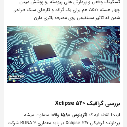
تسکینگ واقعی و پردازش های پیوسته رو پوشش میدن
چهار هسته A520 هم برای بک گراند و کارهای سبک طراحی
شدن که تاثیر مستقیمی روی مصرف باتری دارن
بررسی گرافیک Xclipse 540
اینجا نقطه ایه که
اگزینوس 1580
واقعا متفاوت میشه
پردازنده گرافیکی Xclipse 540 بر پایه معماری RDNA 3 شرکت