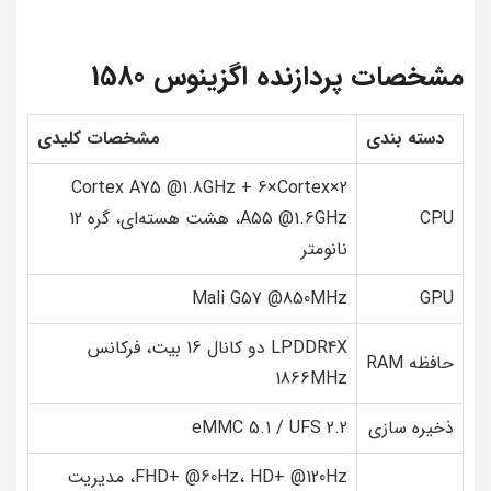
مشخصات پردازنده اگزینوس 1580
دسته بندی
مشخصات کلیدی
2×Cortex A75 @1.8GHz + 6×Cortex
CPU
A55 @1.6GHz، هشت هسته‌ای، گره 12
نانومتر
Mali G57 @850MHz
GPU
LPDDR4X دو کانال 16 بیت، فرکانس
حافظه RAM
1866MHz
ذخیره سازی
eMMC 5.1 / UFS 2.2
FHD+ @60Hz، HD+ @120Hz، مدیریت