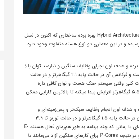
پردازنده‌ی Core i7 14700HX از معماری ترکیبی یا Hybrid Architecture بهره برده ساختاری که اکنون در نسل
Raptor ) به بلوغ کامل رسیده و در این معماری دو نوع هسته متفاوت وجود داره
Per : از تعداد 8 عدد بهره برده و هدف اون اجرای وظایف سنگین و نیازمند توان بالا
(مانند بازی و طراحی سه‌بعدی فرکانس) هست و فرکانس آن در حالت پایه 2.1 گیگاهرتز و در حالت
بد. در حالت کلی وقتی سیستم خنک هست و توان کافی داره
فرکانس این هسته‌ها به صورت لحظه‌ای تا 5.5 گیگاهرتز افزایش پیدا میکنه تا بالاترین کارایی ممکن
ز تعداد 12 عدد بهره برده و هدف اون انجام وظایف سبک‌تر و پس‌زمینه‌ای و
بهینه‌سازی مصرف انرژی هست و فرکانس آن در حالت پایه 1.5 گیگاهرتز و در حالت توربو تا 3.9
گیگاهرتز افزایش میابد. در حالت چندوظیفه‌ای یا زمانی که چند برنامه به طور هم‌زمان فعال هستند E-
Cores بارهای سبک‌تر را به عهده می‌گیرند و در نتیجه P-Cores برای کارهای سنگین آزاد می‌مانند تا