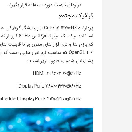
در زمان درست مورد استفاده قرار بگیرند
گرافیک مجتمع
که بازی ها و نرم افزار های مدرن رو با قابلیت ه
OpenGL 4.6 که مناسب نرم افزار هایی است
پشتیبانی شده به صورت زیر است :
HDMI: ‎4096×2160@60Hz
DisplayPort: ‎7680×4320@60Hz
mbedded DisplayPort: ‎5120×3200@120Hz