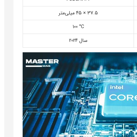
‎45 × 37.5 میلی‌متر‎
‎100 °C‎
سال 2024