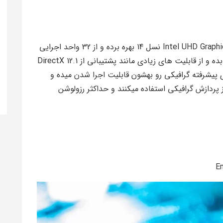
پردازنده Core i7 14700HX از پردازشگر گرافیکی Intel UHD Graphics نسل 14 بهره برده و از 32 واحد اجرایی
استفاده میکنه که میتونه فرکانس 1.6GHz رو ارائه بده و از قابلیت های زیادی مانند پشتیبانی از DirectX 12.1
ای پیشرفته گرافیکی رو بهشون قابلیت اجرا شدن میده و
 که از پردازش گرافیکی استفاده میکنند و حداکثر رزولوشن
E