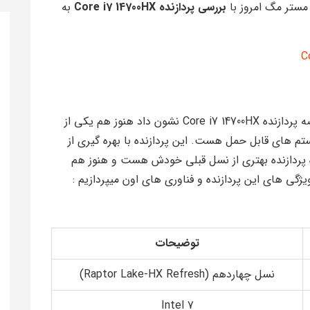
مستر مگ امروز با
بررسی پردازنده Core i7 14700HX
به
اینتل باز هم تونست خودش رو اثبات کنه و با عرضه پردازنده Core i7 14700HX نشون داد هنوز هم یکی از
ستم های قابل حمل هست. این پردازنده با بهره گیری از
ل 14 تونست نشون بده پردازنده بهتری از نسل قبلی خودش هست و هنوز هم
ژگی های این پردازنده و فناوری های اون میپردازیم :
توضیحات
نسل چهاردهم (Raptor Lake-HX Refresh)
Intel 7