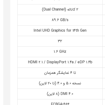
۲ کاناله (Dual Channel)
‎89.6 GB/s‎
Intel UHD Graphics for 14th Gen
۳۲
‎1.6 GHz‎
HDMI 2.1 / DisplayPort 1.4a / eDP 1.4b
تا ۴ نمایشگر همزمان
نسخه 5.0 و 4.0 (تا ۲۰ لاین)
DMI 4.0 (۸ لاین)
FCBGA1964