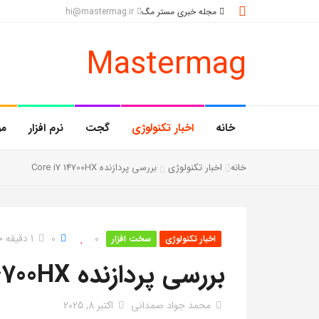
مجله خبری مستر مگ
hi@mastermag.ir
Mastermag
خانه
اخبار تکنولوژی
گجت
نرم افزار
مو
خانه
اخبار تکنولوژی
بررسی پردازنده Core i7 14700HX
0
0
1 دقیقه خواندن
اخبار تکنولوژی
سخت افزار
بررسی پردازنده Core I7 14700HX
محمد جواد صمدانی
اکتبر 8, 2025