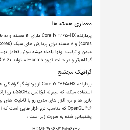
معماری هسته ها
گیگاهرتز و در حالت توربو E-cores میتواند 3.60 گیگاهرتز رو ارائه بده
گرافیک مجتمع
بازی ها و نرم افزار های مدرن رو با قابلیت های 
OpenGL 4.6 که مناسب نرم افزار هایی است
پشتیبانی شده به صورت زیر است :
HDMI: ‎4096×2160@60Hz