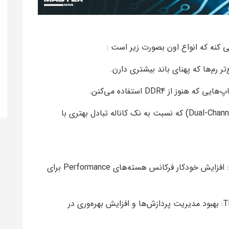
این پردازنده از ۲ کانال حافظه پشتیبانی میکنه (Dual-Channel) که نسبت به نک کاناله تبادل بهتری با
Intel Turbo Boost Max Technology 3.0: افزایش خودکار فرکانس هسته‌های Performance برای
Intel Hyper-Threading و Thread Director: بهبود مدیریت پردازش‌ها و افزایش بهره‌وری در