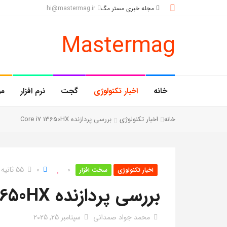
مجله خبری مستر مگ
hi@mastermag.ir
Mastermag
خانه
اخبار تکنولوژی
گجت
نرم افزار
مو
خانه
اخبار تکنولوژی
بررسی پردازنده Core i7 13650HX
0
0
55 ثانیه خواندن
اخبار تکنولوژی
سخت افزار
بررسی پردازنده Core I7 13650HX
محمد جواد صمدانی
سپتامبر 25, 2025