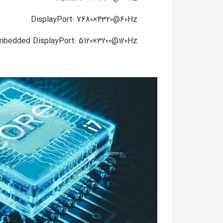
DisplayPort: ‎7680×4320@60Hz
mbedded DisplayPort: ‎5120×3200@120Hz