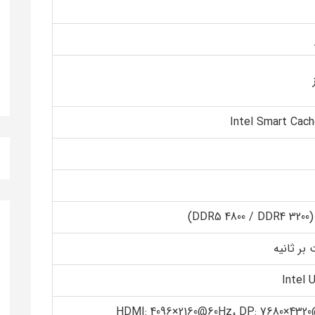
Intel 
HDMI: ‎4096×2160@60Hz، DP: ‎7680×432