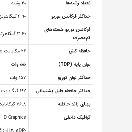
تعداد رشته‌ها
۲۰ رشته
حداکثر فرکانس توربو
۴.۹۰ گیگاهرتز
فرکانس توربو هسته‌های
۳.۶۰ گیگاهرتز
کم‌مصرف
حافظه کش
۲۴ مگابایت Intel Smart Cache
توان پایه (TDP)
۵۵ وات
حداکثر توان توربو
۱۵۷ وات
حداکثر حافظه قابل پشتیبانی
۱۹۲ گیگابایت (DDR5 4800 / DDR4 3200)
پهنای باند حافظه
۷۶.۸ گیگابایت بر ثانیه
گرافیک داخلی
UHD Graphics
0@60Hz، eDP: