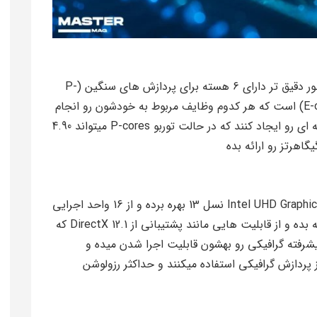
پردازنده Core i7 13650HX دارای 14 هسته و به طور دقیق تر دارای 6 هسته برای پردازش های سنگین (P-
cores) و 8 هسته برای پردازش های سبک (E-cores) است که هر کدوم وظایف مربوط به خودشون رو انجام
میدن و ترکیب اونها باعث میشه بتونن تعادل بهینه ای رو ایجاد کنند که در حالت توربو P-cores میتواند 4.90
پردازنده Core i7 13650HX از پردازشگر گرافیکی Intel UHD Graphics نسل 13 بهره برده و از 16 واحد اجرایی
استفاده میکنه که میتونه فرکانس 1.55GHz رو ارائه بده و از قابلیت هایی مانند پشتیبانی از DirectX 12.1 که
پیشرفته گرافیکی رو بهشون قابلیت اجرا شدن میده و
 که از پردازش گرافیکی استفاده میکنند و حداکثر رزولوشن