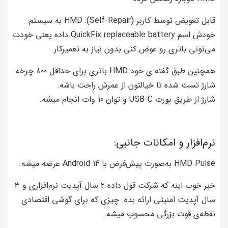
قابل تعویض توسط کاربر (Self-Repair): HMD به سیستم
خودش اسم QuickFix replaceable battery داده یعنی خودت
می‌تونی باتری رو عوض کنی بدون نیاز به تعمیرکار.
همچنین طبق گفته ی خود HMD باتری برای حداقل ۸۰۰ چرخه
شارژ تست شده تا خیالتون از عمرش راحت باشه.
شارژ از طریق پورت USB-C و توان 10 وات انجام میشه.
نرم‌افزار و امکانات جانبی:
HMD Pulse به‌صورت پیش‌فرض با Android 14 عرضه میشه.
خبر خوب اینه که شرکت قول داده ۲ سال آپدیت نرم‌افزاری و ۳
سال آپدیت امنیتی ارائه بده. چیزی که برای گوشی اقتصادی
نقطه‌ی قوت بزرگی محسوب میشه.