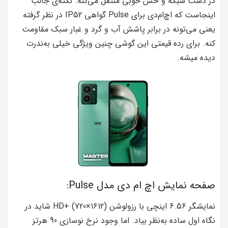
در دست سبکه و حس خوبی منتقل می‌کنه. نکته‌ی جالب
اینجاست که اچ‌ام‌دی برای Pulse گواهی IP52 در نظر گرفته
یعنی می‌تونه در برابر پاشش آب و گرد و غبار سبک مقاومت
کنه. برای رده قیمتی این گوشی چنین ویژگی خیلی به‌ندرت
دیده میشه.
صفحه نمایش اچ ام دی مدل Pulse:
نمایشگر 6.56 اینچی با رزولوشن HD+ (720×1612) شاید در
نگاه اول ساده به‌نظر بیاد. اما وجود نرخ نوسازی 90 هرتز