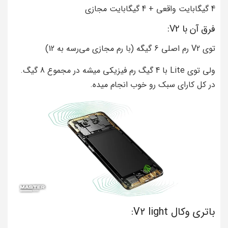
4 گیگابایت واقعی + 4 گیگابایت مجازی
فرق آن با V2:
توی V2 رم اصلی 6 گیگه (با رم مجازی می‌رسه به 12)
ولی توی Lite با 4 گیگ رم فیزیکی میشه در مجموع 8 گیگ.
در کل کارای سبک رو خوب انجام میده.
باتری وکال V2 light: