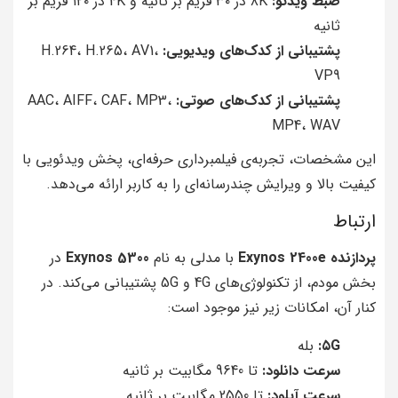
ضبط ویدئو:
۸K در ۳۰ فریم بر ثانیه و 4K در ۱۲۰ فریم بر
ثانیه
پشتیبانی از کدک‌های ویدیویی:
H.264، H.265، AV1،
VP9
پشتیبانی از کدک‌های صوتی:
AAC، AIFF، CAF، MP3،
MP4، WAV
این مشخصات، تجربه‌ی فیلمبرداری حرفه‌ای، پخش ویدئویی با
کیفیت بالا و ویرایش چندرسانه‌ای را به کاربر ارائه می‌دهد.
ارتباط
پردازنده Exynos 2400e
با مدلی به نام
Exynos 5300
در
بخش مودم، از تکنولوژی‌های 4G و 5G پشتیبانی می‌کند. در
کنار آن، امکانات زیر نیز موجود است:
۵G:
بله
سرعت دانلود:
تا 9640 مگابیت بر ثانیه
سرعت آپلود:
تا 2550 مگابیت بر ثانیه