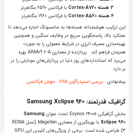
3 هسته Cortex-A720
با فرکانس 2590 مگاهرتز
4 هسته Cortex-A520
با فرکانس 1960 مگاهرتز
این ترکیب هوشمندانه هسته‌ها به سامسونگ اجازه می‌دهد تا
عملکرد بالا، پاسخگویی سریع در وظایف سنگین و همچنین
بهینه‌سازی مصرف انرژی در شرایط معمولی را به صورت
همزمان فراهم کند. پردازنده از معماری ARMv9.2-A بهره
می‌برد که استانداردهای روز دنیا در پردازش‌های موبایلی را در
بر دارد.
پیشنهادی :
بررسی اسنپدراگون 685 : جهش فرکانسی
گرافیک قدرتمند: Samsung Xclipse 940
بخش گرافیکی Exynos 2400e تحت عنوان
Samsung
Xclipse 940
با بهره‌گیری از معماری Magellan (نسل RDNA
3) طراحی شده است. برخی از ویژگی‌های کلیدی این GPU