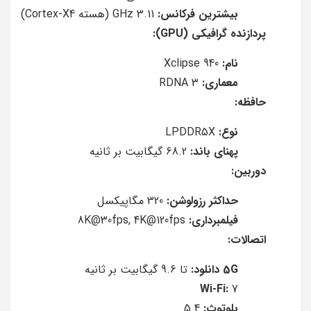
بیشترین فرکانس:
3.11 GHz (هسته Cortex-X4)
پردازنده گرافیکی (GPU):
نام:
Xclipse 940
معماری:
RDNA 3
حافظه:
نوع:
LPDDR5X
پهنای باند:
68.2 گیگابیت بر ثانیه
دوربین:
حداکثر رزولوشن:
320 مگاپیکسل
فیلمبرداری:
8K@30fps, 4K@120fps
اتصالات:
5G دانلود:
تا 9.6 گیگابیت بر ثانیه
Wi-Fi:
7
بلوتوث:
5.4