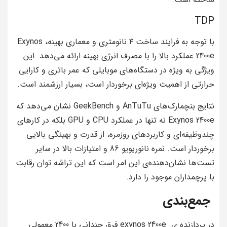
TDP
با توجه به فرایند ساخت ۴ نانومتری و معماری بهینه، Exynos
2400e عملکرد بالا را با مصرف انرژی بهینه ارائه می‌دهد. این
ویژگی به ویژه در دستگاه‌های موبایلی که عمر باتری و کارایی
حرارتی از اهمیت ویژه‌ای برخوردار است، بسیار ارزشمند است.
نتایج بنچمارک‌های AnTuTu و GeekBench نشان می‌دهد که
Exynos 2400e نه تنها در عملکرد CPU و GPU بلکه در کارهای
چندوظیفه‌ای و کاربردهای روزمره، از قدرت و بهینگی بالایی
برخوردار است. نمره نانو‌ریویو 86 و امتیازات بالا در سایر
تست‌ها نشان‌دهنده‌ی این امر است که این تراشه توان رقابت
با پرچمداران موجود را دارد.
جمع‌بندی
در پردازنده ی exynos 2400e فرق چندانی با 2400 معمولی