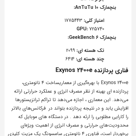
بنچمارک AnTuTu 10:
امتیاز کلی:
1775443
GPU:
725740
بنچمارک GeekBench 6:
تک هسته ای:
2099
چند هسته ای:
6414
فناری پردازنده Exynos 2400e
Exynos 2400e با بهره‌گیری از معماریساخت ۴ نانومتری،
پردازنده ای بهینه از نظر مصرف انرژی و عملکرد حرارتی ارائه
می‌دهد. این معماری ، اجازه می‌دهد تا تراکم ترانزیستورها
افزایش یابد و در نتیجه پردازنده بتواند در فرکانس‌های بالاتر
را کارایی مطلوبی را ارئه دهد . در دستگاه های موبایل که
محدودیت‌های حرارتی و مصرف انرژی از اهمیت ویژه‌ای
برخوردار است، فناوری ۴ نانومتری سامسونگ یک مزیت کلیدی