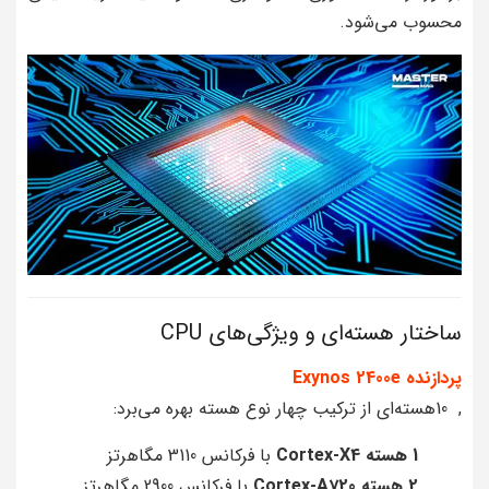
محسوب می‌شود.
ساختار هسته‌ای و ویژگی‌های CPU
پردازنده Exynos 2400e
, 10هسته‌ای از ترکیب چهار نوع هسته بهره می‌برد:
1 هسته Cortex-X4
با فرکانس 3110 مگاهرتز
2 هسته Cortex-A720
با فرکانس 2900 مگاهرتز