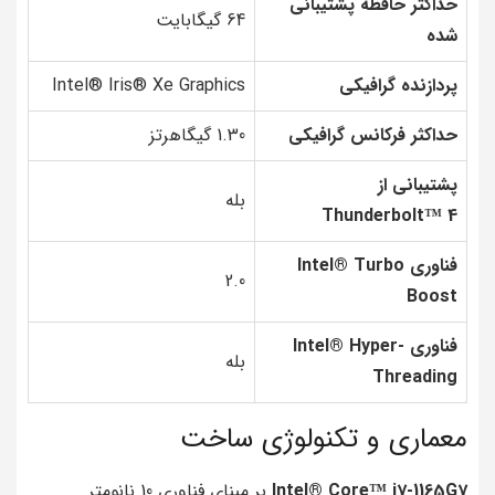
حداکثر حافظه پشتیبانی
64 گیگابایت
شده
پردازنده گرافیکی
Intel® Iris® Xe Graphics
حداکثر فرکانس گرافیکی
1.30 گیگاهرتز
پشتیبانی از
بله
Thunderbolt™ 4
فناوری Intel® Turbo
2.0
Boost
فناوری Intel® Hyper-
بله
Threading
معماری و تکنولوژی ساخت
Intel® Core™ i7-1165G7
بر مبنای فناوری 10 نانومتر