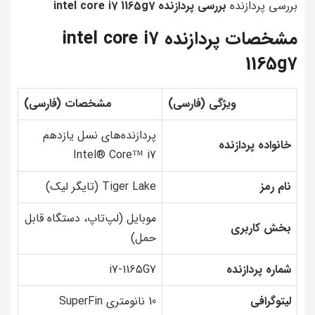
بررسی پردازنده
بررسی پردازنده intel core i7 1165g7
مشخصات پردازنده intel core i7
1165g7
ویژگی (فارسی)
مشخصات (فارسی)
پردازنده‌های نسل یازدهم
خانواده پردازنده
Intel® Core™ i7
نام رمز
Tiger Lake (تایگر لیک)
موبایل (لپ‌تاپ، دستگاه قابل
بخش کاربری
حمل)
شماره پردازنده
i7-1165G7
لیتوگرافی
10 نانومتری SuperFin