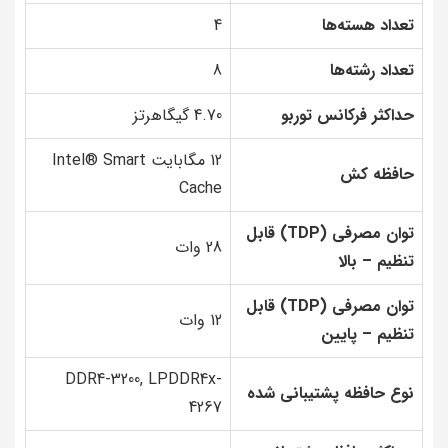
تعداد هسته‌ها
4
تعداد رشته‌ها
8
حداکثر فرکانس توربو
4.70 گیگاهرتز
12 مگابایت Intel® Smart
حافظه کش
Cache
توان مصرفی (TDP) قابل
28 وات
تنظیم – بالا
توان مصرفی (TDP) قابل
12 وات
تنظیم – پایین
DDR4-3200, LPDDR4x-
نوع حافظه پشتیبانی شده
4267