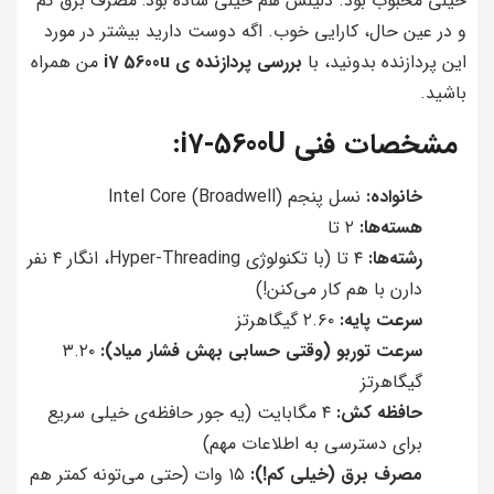
خیلی محبوب بود. دلیلش هم خیلی ساده بود: مصرف برق کم
و در عین حال، کارایی خوب. اگه دوست دارید بیشتر در مورد
این پردازنده بدونید، با
بررسی پردازنده ی i7 5600u
من همراه
باشید.
مشخصات فنی i7-5600U:
خانواده:
نسل پنجم Intel Core (Broadwell)
هسته‌ها:
۲ تا
رشته‌ها:
۴ تا (با تکنولوژی Hyper-Threading، انگار ۴ نفر
دارن با هم کار می‌کنن!)
سرعت پایه:
۲.۶۰ گیگاهرتز
سرعت توربو (وقتی حسابی بهش فشار میاد):
۳.۲۰
گیگاهرتز
حافظه کش:
۴ مگابایت (یه جور حافظه‌ی خیلی سریع
برای دسترسی به اطلاعات مهم)
مصرف برق (خیلی کم!):
۱۵ وات (حتی می‌تونه کمتر هم