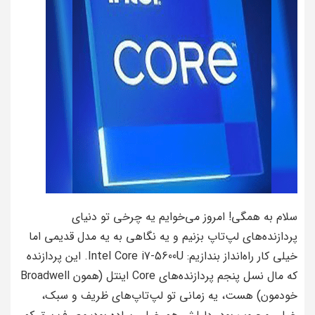
سلام به همگی! امروز می‌خوایم یه چرخی تو دنیای
پردازنده‌های لپ‌تاپ بزنیم و یه نگاهی به یه مدل قدیمی اما
خیلی کار راه‌انداز بندازیم: Intel Core i7-5600U. این پردازنده
که مال نسل پنجم پردازنده‌های Core اینتل (همون Broadwell
خودمون) هست، یه زمانی تو لپ‌تاپ‌های ظریف و سبک،