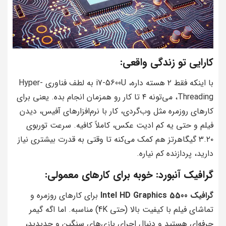
کارایی تو زندگی واقعی:
با اینکه فقط ۲ هسته داره، i7-5600U به لطف فناوری Hyper-
Threading، می‌تونه ۴ تا کار رو همزمان انجام بده. یعنی برای
کارهای روزمره مثل وب‌گردی، کار با نرم‌افزارهای آفیس، دیدن
فیلم و حتی یه کم ادیت عکس، کاملاً کافیه. سرعت توربوی
۳.۲۰ گیگاهرتز هم کمک می‌کنه تا وقتی به قدرت بیشتری نیاز
دارید، پردازنده کم نیاره.
گرافیک آنبورد: خوبه برای کارهای معمولی:
گرافیک Intel HD Graphics 5500
برای کارهای روزمره و
تماشای فیلم با کیفیت بالا (حتی 4K) مناسبه. اما اگه گیمر
حرفه‌ای هستید و دنبال اجرای بازی‌های سنگین و جدیدید،