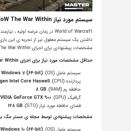
سیستم مورد نیاز WoW The War Within
World of Warcraft در زمان عرضه اولی
داشتن یک سیستم معقول نیز از تجربه ی این بازی 
مشخصات پیشنهادی برای اجرای WoW The War Within نگاهی می اندازیم.
حداقل مشخصات مورد نیاز برای اجرای WoW The War Within
سیستم عامل (OS):
(Windows 7 (64-bit
پردازنده (CPU):
gen Intel Core Haswell
حافظه رم (RAM):
8 GB
گرافیک (GPU):
VIDIA GeForce GTX 900
فضای حافظه مورد نیاز (STO):
128 GB
مشخصات پیشنهادی توسط مجله ی مستر مگ برای اجرای  Within
سیستم عامل (OS):
(Windows 10 (64-bit