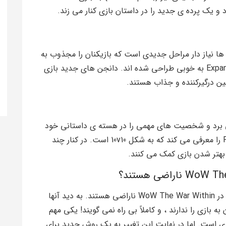
 ترین مراحلی که هر Expansion به ان ها نیاز دار مراحل جدیدی است که بازیکنان را مجذوب به
ادامه دادن بازی کند و این مراحل نیز در این Expansion به خوبی طراحی شده اند. دانجن های جدید بازی
نین درگیرکننده و جذاب هستند.
ا پیش می برد و شخصیت های مهمی را در هسته ی داستانی خود
قرار می دهد. همچنین یک زمین مبارزه جدید PvP را معرفی می کند که به شکل 10v10 است. در کنار چند
بازیکنان بر خلاف منتقدان ، از تغییرات ایجاد شده در WoW The War Within ناراضی هستند. به دید آنها
ه بازی را ندارند ، و کاملاً بی راه نمی گویند! یکی مهم
رات اضافه شدن لول های 71 تا 80 به بازی است. اما در نهایت این تغییر به یک روش جدید برای