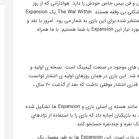
است که طرفداران و فن بیس خاص خودش را دارد. هوادارانی که از روز
عرضه تا به امروز ، در حال بازی و تجربه ی آن به شکلی بی وقفه هستند. The War Within یک Expansion
ید برای این بازی است که دهمین Expansion منتشر شده برای این بازی به شمار می رود. امروز با نقد و
بررسی WoW The War Within و معرفی سیستم مورد نیاز این Expansion با شما هستیم. با ما همراه
از خاص ترین بازی های موجود در صنعت گیمینگ است. نسخه ی اولیه و
20 (20 سال پیش!) عرضه شد. این بازی در همان روزهای اولیه ی انتشار توانست
توجه های زیادی را به خود جلب کند. این بازی به قدری انتشار موفقی داشت که بعد از گذشت 20 سال ،
بازی World of Warcraft از چندین بخش مختلف مانند هسته ی اصلی بازی و Expansion ها تشکیل شده
ازی که در 2004 منتشر شد ، به بازیکنان اجازه داد که بازی را با استفاده از نژادهای
ک نفره و چندنفره جستجو کنند.
WoW The War Within جدیدترین Expansion این بازی است. این Expansion ها به طور معمول یک