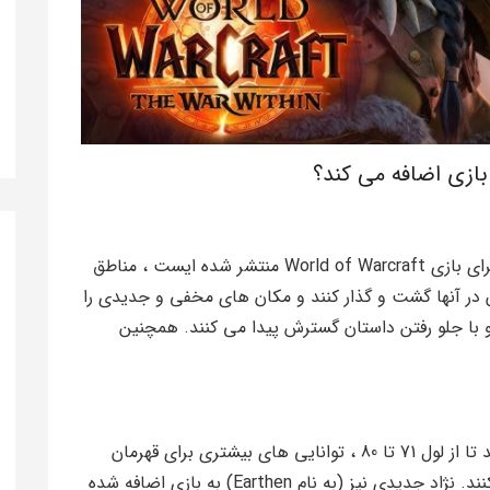
این Expansion مانند دیگر Expansion هایی که برای بازی World of Warcraft منتشر شده ایست ، مناطق
ن در آنها گشت و گذار کنند و مکان های مخفی و جدیدی را
 با جلو رفتن داستان گسترش پیدا می کنند. همچنین
WoW The War Within به بازیکنان اجازه می دهد تا از لول 71 تا 80 ، توانایی های بیشتری برای قهرمان
خود به دست بیاورند و گیم پلی تازه ای را تجربه کنند. نژاد جدیدی نیز (به نام Earthen) به بازی اضافه شده