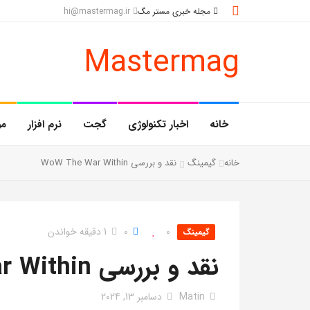
مجله خبری مستر مگ
hi@mastermag.ir
Mastermag
خانه
اخبار تکنولوژی
گجت
نرم افزار
مو
خانه
گیمینگ
نقد و بررسی WoW The War Within
0
0
1 دقیقه خواندن
گیمینگ
نقد و بررسی WoW The War Within
Matin
دسامبر 13, 2024