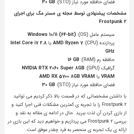
فضای حافظه مورد نیاز (STO):
30 GB
مشخصات پیشنهادی توسط مجله ی مستر مگ برای اجرای
Frostpunk 2
سیستم عامل (OS):
Windows 10/11 (64-bit)
پردازنده (CPU):
AMD Ryzen 7
یا
Intel Core i7 2.8
GHz
حافظه رم (RAM):
16 GB
گرافیک (GPU):
NVIDIA RTX 2060 Super 8GB
VRAM
یا
AMD RX 5700 8GB VRAM
فضای حافظه مورد نیاز (STO):
30 GB
با داشتن مشخصاتی که در قسمت بالا ذکر کردیم می توانید
Frostpunk 2 را با تجربه ی کمترین مشکلات فنی اجرا کنید و
از بازی کردن آن لذت ببرید. حال در ادامه ی مقاله به نقد و
بررسی Frostpunk 2 می پردازیم و خواهیم دید که این بازی در
ارائه ی یک تجربه ی منحصر به فرد چقدر موفق است.