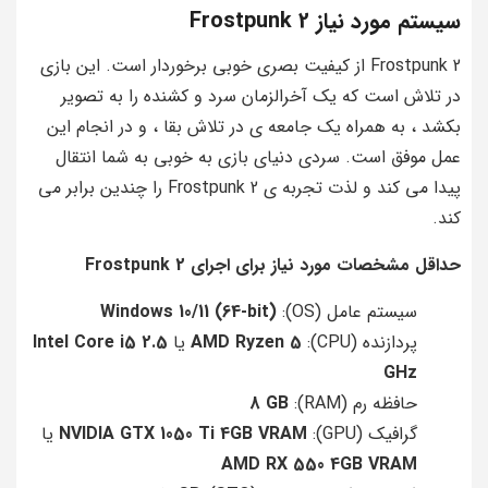
سیستم مورد نیاز Frostpunk 2
Frostpunk 2 از کیفیت بصری خوبی برخوردار است. این بازی
در تلاش است که یک آخرالزمان سرد و کشنده را به تصویر
بکشد ، به همراه یک جامعه ی در تلاش بقا ، و در انجام این
عمل موفق است. سردی دنیای بازی به خوبی به شما انتقال
پیدا می کند و لذت تجربه ی Frostpunk 2 را چندین برابر می
کند.
حداقل مشخصات مورد نیاز برای اجرای Frostpunk 2
سیستم عامل (OS):
Windows 10/11 (64-bit)
پردازنده (CPU):
AMD Ryzen 5
یا
Intel Core i5 2.5
GHz
حافظه رم (RAM):
8 GB
گرافیک (GPU):
4GB VRAM
NVIDIA GTX 1050 Ti
یا
AMD RX 550 4GB VRAM