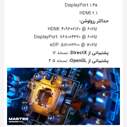
DisplayPort 1.4a
HDMI 2.1
حداکثر رزولوشن:
HDMI: 4096×2160 @ 60Hz
DisplayPort: 7680×4320 @ 60Hz
eDP: 5120×3200 @ 120Hz
پشتیبانی از DirectX:
نسخه 12
پشتیبانی از OpenGL:
نسخه 4.5