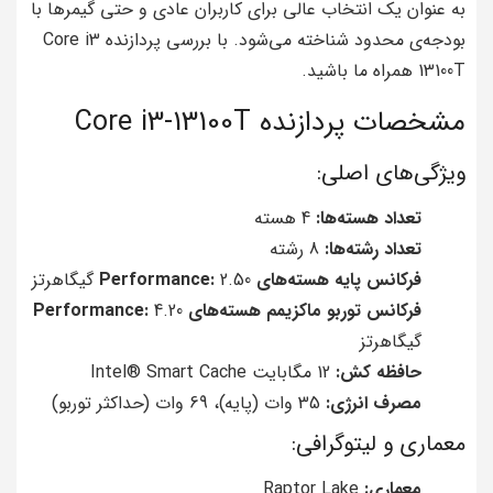
به عنوان یک انتخاب عالی برای کاربران عادی و حتی گیمرها با
بودجه‌ی محدود شناخته می‌شود. با بررسی پردازنده Core i3
13100T همراه ما باشید.
مشخصات پردازنده Core i3-13100T
ویژگی‌های اصلی:
تعداد هسته‌ها:
4 هسته
تعداد رشته‌ها:
8 رشته
فرکانس پایه هسته‌های Performance:
2.50 گیگاهرتز
فرکانس توربو ماکزیمم هسته‌های Performance:
4.20
گیگاهرتز
حافظه کش:
12 مگابایت Intel® Smart Cache
مصرف انرژی:
35 وات (پایه)، 69 وات (حداکثر توربو)
معماری و لیتوگرافی:
معماری:
Raptor Lake