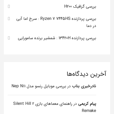
بررسی گرافیک H200
بررسی پردازنده Ryzen 7 7445HS : سرخ اما آبی
در دما
بررسی پردازنده 13420H : شمشیر برنده سامورایی
آخرین دیدگاه‌ها
نادرخیری بناب
در
بررسی موبایل رنسو مدل Nep N11
پیام کریمی
در
راهنمای معماهای بازی Silent Hill 2
Remake