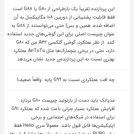
این پردازنده تقریباً یک بازطراحی از G80 یا G88 است.
فقط قابلیت پشتیبانی از دوربین 108 مگاپیکسل به آن
اضافه شده، همین و بس! حتی می‌توانستند از G88 به
عنوان چیپست اصلی برای این گوشی‌های جدید استفاده
کنند. از نظر عملکرد، گوشی گلکسی A32 من که G80
دارد، حتی در برخی بنچمارک‌ها مثل AnTuTu عملکرد
بهتری نسبت به این پردازنده‌ی جدید نشان می‌دهد.
چه افت عملکردی نسبت به G99 پایه. واقعاً ضعیف!
مدیاتک باید دست از بازتولید چیپست G80 بردارد.
افزایش عملکرد بسیار جزئی باعث شده که عملکرد G91
برای استفاده در شبکه‌های اجتماعی و برخی
اپلیکیشن‌ها قابل قبول باشد. معمولاً سری Helio فقط
برای PUBG بهینه شده و در سایر بازی‌ها و اپلیکیشن‌ها