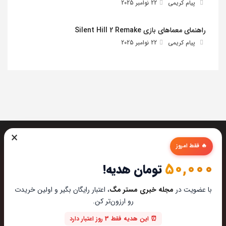
پیام کریمی
22 نوامبر 2025
راهنمای معماهای بازی Silent Hill 2 Remake
پیام کریمی
22 نوامبر 2025
×
🔥 فقط امروز
50,000
تومان هدیه!
تیم مستر مگ تمام تلاشش رو میکنه تا بهترین تخصصی ترین و
با عضویت در
مجله خبری مستر مگ
، اعتبار رایگان بگیر و اولین خریدت
به روز ترین مطالب رو برای عاشقان تکنولوژی اماده کنه از این که
رو ارزون‌تر کن.
مارو در دنیای زیبای تکنولوژی همراهی میکنین خوشحالیم.
⏰ این هدیه فقط 3 روز اعتبار دارد