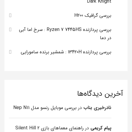
Dark Knight
بررسی گرافیک H200
بررسی پردازنده Ryzen 7 7445HS : سرخ اما آبی
در دما
بررسی پردازنده 13420H : شمشیر برنده سامورایی
آخرین دیدگاه‌ها
نادرخیری بناب
در
بررسی موبایل رنسو مدل Nep N11
پیام کریمی
در
راهنمای معماهای بازی Silent Hill 2