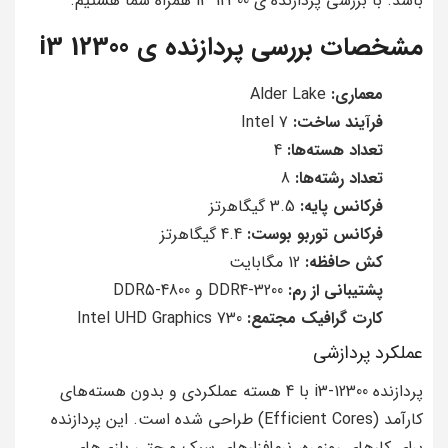
باشد. با بررسی پردازنده ی i3 12300 همراه شما هستیم.
مشخصات بررسی پردازنده ی i3 12300
معماری:
Alder Lake
فرآیند ساخت:
Intel 7
تعداد هسته‌ها:
4
تعداد رشته‌ها:
8
فرکانس پایه:
3.5 گیگاهرتز
فرکانس توربو بوست:
4.4 گیگاهرتز
کش حافظه:
12 مگابایت
پشتیبانی از رم:
DDR4-3200 و DDR5-4800
کارت گرافیک مجتمع:
Intel UHD Graphics 730
عملکرد پردازشی
پردازنده i3-12300 با 4 هسته عملکردی و بدون هسته‌های
کارآمد (Efficient Cores) طراحی شده است. این پردازنده
برای کارهای روزمره، نرم‌افزارهای سبک و حتی بازی‌های