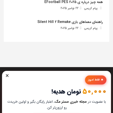
همه چیز درباره ی EFootball PES 2025
پیام کریمی
22 نوامبر 2025
راهنمای معماهای بازی Silent Hill 2 Remake
پیام کریمی
22 نوامبر 2025
×
🔥 فقط امروز
50,000
تومان هدیه!
تیم مستر مگ تمام تلاشش رو میکنه تا بهترین تخصصی ترین و
با عضویت در
مجله خبری مستر مگ
، اعتبار رایگان بگیر و اولین خریدت
به روز ترین مطالب رو برای عاشقان تکنولوژی اماده کنه از این که
رو ارزون‌تر کن.
مارو در دنیای زیبای تکنولوژی همراهی میکنین خوشحالیم.