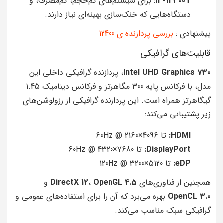
i3-12300T
: برای سیستم‌های کم‌حجم، کم‌مصرف، و
دستگاه‌هایی که خنک‌سازی بهینه‌ای نیاز دارند.
پیشنهادی :
بررسی پردازنده ی 12400
قابلیت‌های گرافیکی
Intel UHD Graphics 730
، پردازنده گرافیکی داخلی این
مدل، با فرکانس پایه 300 مگاهرتز و فرکانس دینامیک 1.45
گیگاهرتز همراه است. این پردازنده گرافیکی از رزولوشن‌های
زیر پشتیبانی می‌کند:
HDMI:
تا 4096×2160 @ 60Hz
DisplayPort:
تا 7680×4320 @ 60Hz
eDP:
تا 5120×3200 @ 120Hz
همچنین از فناوری‌های
OpenGL 4.5
،
DirectX 12
و
OpenCL 3.0
بهره می‌برد که آن را برای استفاده‌های عمومی و
گرافیکی سبک مناسب می‌کند.