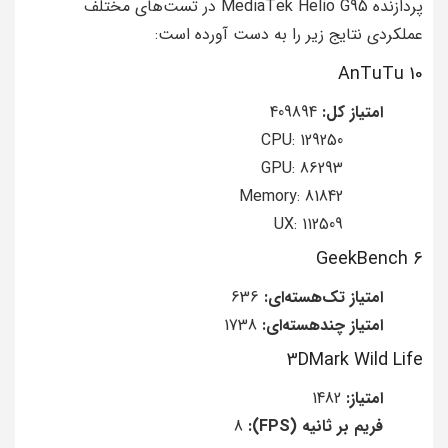
پردازنده MediaTek Helio G95 در تست‌های مختلف
عملکردی نتایج زیر را به دست آورده است:
AnTuTu 10
امتیاز کل:
409894
CPU: 129250
GPU: 86293
Memory: 81842
UX: 112509
GeekBench 6
امتیاز تک‌هسته‌ای:
636
امتیاز چندهسته‌ای:
1738
3DMark Wild Life
امتیاز:
1482
فریم بر ثانیه (FPS):
8