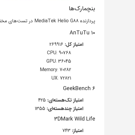
بنچمارک‌ها
پردازنده MediaTek Helio G88 در تست‌های مختلف عملکردی به نتایج زیر دست یافته است:
AnTuTu 10
امتیاز کل:
269916
CPU: 90768
GPU: 36045
Memory: 70282
UX: 72821
GeekBench 6
امتیاز تک‌هسته‌ای:
425
امتیاز چندهسته‌ای:
1355
3DMark Wild Life
امتیاز:
743