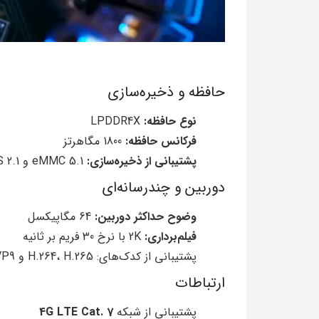
حافظه و ذخیره‌سازی
نوع حافظه:
LPDDR4X
فرکانس حافظه:
1800 مگاهرتز
پشتیبانی از ذخیره‌سازی:
eMMC 5.1 و UFS 2.1
دوربین و چندرسانه‌ای
وضوح حداکثر دوربین:
64 مگاپیکسل
فیلم‌برداری:
2K با نرخ 30 فریم بر ثانیه
پشتیبانی از کدک‌های: H.264، H.265 و VP9
ارتباطات
پشتیبانی از شبکه
4G LTE Cat. 7