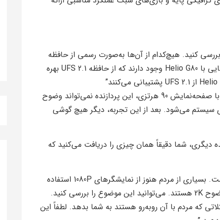
ای گرافیکی پایه و بازی‌های سبک عملکرد مناسبی ارائه
رسی کنید. هیچ‌کدام از آن‌ها به‌صورت رسمی از حافظه
UFS پشتیبانی نمی‌کنند. اما در عین حال، گوشی‌هایی با Helio G80 وجود دارند که از حافظه UFS 2.1 بهره
“عملکرد Helio G88 واقعاً ناامیدکننده است. حتی با صفحه‌نمایش 90 هرتزی، این پردازنده نمی‌تواند وضوح
ری سیستم می‌شود. بعد از این تجربه، دیگر هیچ گوشی
ه دیگری، شما دقیقاً همان چیزی را دریافت می‌کنید که
“من تأیید می‌کنم که این یک پست واقعاً خوب است. بسیاری از مردم هنوز از نمایشگرهای 1080P استفاده
می‌کنند و اکنون در حال ارتقا به دستگاه‌هایی با وضوح 2K هستند. می‌توانید این موضوع را بررسی کنید.
تی که مردم با آن روبه‌رو هستند به شما بدهد. لطفاً این