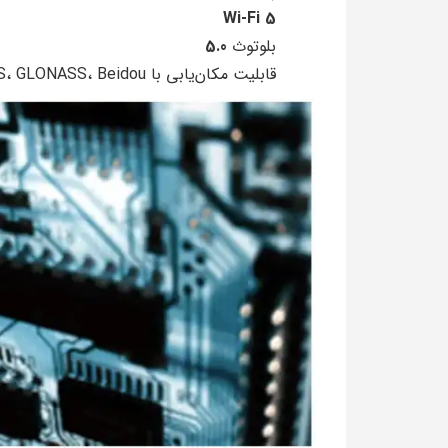
Wi-Fi 5
بلوتوث
5.0
قابلیت مکان‌یابی با GPS، GLONASS، Beidou و Galileo