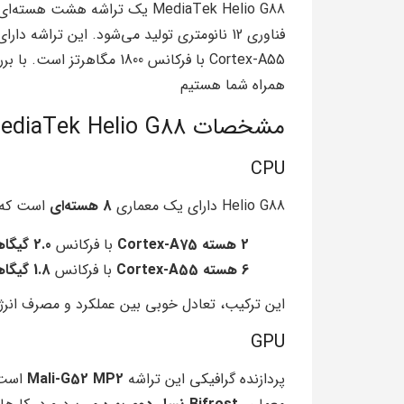
همراه شما هستیم
مشخصات MediaTek Helio G88
CPU
Helio G88 دارای یک معماری
8 هسته‌ای
است که 
2 هسته Cortex-A75
با فرکانس
2.0 گیگاهرتز
6 هسته Cortex-A55
با فرکانس
1.8 گیگاهرتز
این ترکیب، تعادل خوبی بین عملکرد و مصرف انرژی
GPU
پردازنده گرافیکی این تراشه
Mali-G52 MP2
است 