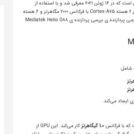
MediaTek Helio G88 یک تراشه هشت هسته‌ای است که در 16 ژوئن 2021 معرفی شد و با استفاده از
فناوری 12 نانومتری تولید می‌شود. این تراشه دارای 2 هسته Cortex-A75 با فرکانس 2000 مگاهرتز و 6 هسته
Cortex-A55 با فرکانس 1800 مگاهرتز است. با بررسی پردازنده ی بررسی پردازنده ی Mediatek Helio G88
شامل:
 ایجاد می‌کند.
که با فرکانس
1.0 گیگاهرتز
کار می‌کند. این GPU از