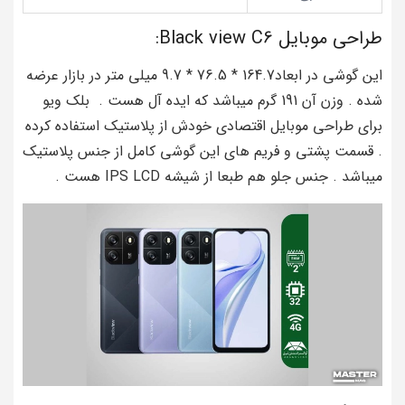
طراحی موبایل Black view C6:
این گوشی در ابعاد164.7 * 76.5 * 9.7 میلی متر در بازار عرضه
شده . وزن آن 191 گرم میباشد که ایده آل هست . بلک ویو
برای طراحی موبایل اقتصادی خودش از پلاستیک استفاده کرده
. قسمت پشتی و فریم های این گوشی کامل از جنس پلاستیک
میباشد . جنس جلو هم طبعا از شیشه IPS LCD هست .