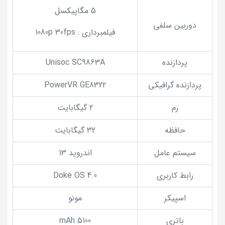
5 مگاپیکسل
دوربین سلفی
فیلمبرداری : 1080p 30fps
پردازنده
Unisoc SC9863A
پردازنده گرافیکی
PowerVR GE8322
رم
2 گیگابایت
حافظه
32 گیگابایت
سیستم عامل
اندروید 13
رابط کاربری
Doke OS 4.0
اسپیکر
مونو
باتری
5100 mAh