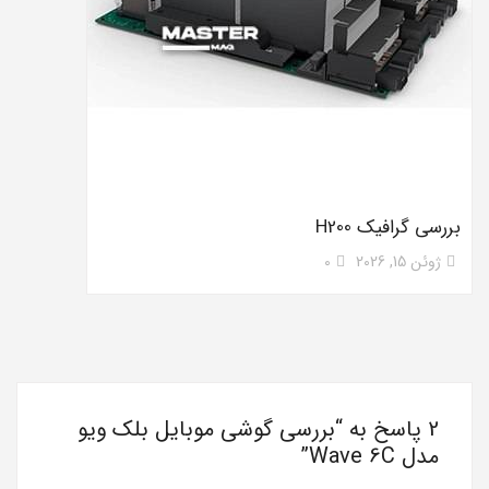
بررسی گرافیک H200
ژوئن 15, 2026
0
2 پاسخ به “
بررسی گوشی موبایل بلک ویو
مدل Wave 6C
”