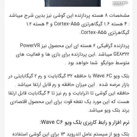
مشخصات 8 هسته پردازنده این گوشی نیز بدین شرح میباشد
: 4 هسته 1.6 گیگاهرتزی Cortex-A55 و 4 هسته 1.2
گیگاهرتزی Cortex-A55.
پردازنده گرافیکی 2 هسته ای این محصول نیز PowerVR
GE8322 میباشد .این پردازنده برای بازی ها و فعالیت های
متوسط جوابگو شما خواهد بود .
بلک ویو Wave 6C با حافظه 32 گیگابایت و رم 2 گیگابایتی در
بازار عرضه شده . این میزان حافظه و رم قابل ارتقا میباشد .
حافظه این گوشی تا 1ترابایت و رم نیز تا 4 گیگابایت قابل ارتقا
هست که این مورد یک نقطه قوت برای این محصول اقتصادی
برند بلک ویو میباشد.
نرم افزار و رابط کاربری بلک ویو Wave C6:
بلک ویو از سیستم عامل اندروید 13 برای این گوشی استفاده