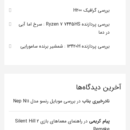
بررسی گرافیک H200
بررسی پردازنده Ryzen 7 7445HS : سرخ اما آبی
در دما
بررسی پردازنده 13420H : شمشیر برنده سامورایی
آخرین دیدگاه‌ها
نادرخیری بناب
در
بررسی موبایل رنسو مدل Nep N11
پیام کریمی
در
راهنمای معماهای بازی Silent Hill 2
Remake