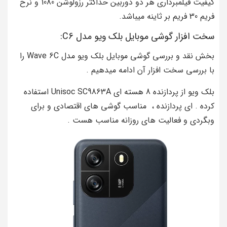
کیفیت فیلمبرداری هر دو دوربین حداکثر رزولوشن 1080 و نرخ
فریم 30 فریم بر ثاینه میباشد.
سخت افزار گوشی موبایل بلک ویو مدل C6:
بخش نقد و بررسی گوشی موبایل بلک ویو مدل Wave 6C را
با بررسی سخت افزار آن ادامه میدهیم .
بلک ویو از پردازنده 8 هسته ای Unisoc SC9863A استفاده
کرده . ای پردازنده ، مناسب گوشی های اقتصادی و برای
وبگردی و فعالیت های روزانه مناسب هست .