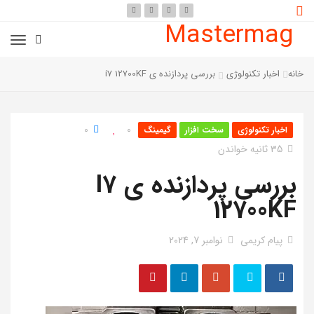
Mastermag
خانه
اخبار تکنولوژی
بررسی پردازنده ی i7 12700KF
0
0
اخبار تکنولوژی
سخت افزار
گیمینگ
35 ثانیه خواندن
بررسی پردازنده ی I7
12700KF
پیام کریمی
نوامبر 7, 2024