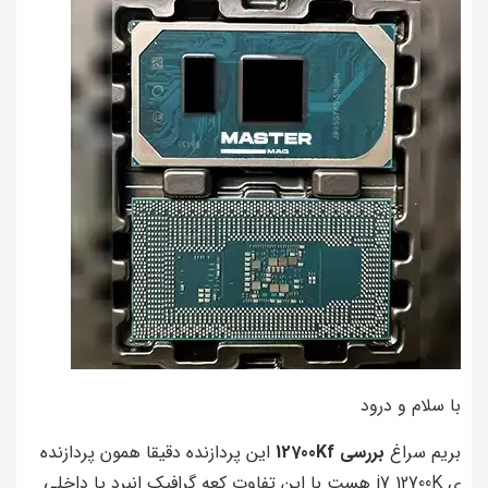
با سلام و درود
بریم سراغ
بررسی 12700Kf
این پردازنده دقیقا همون پردازنده
ی i7 12700K هست با این تفاوت کعه گرافیک انبرد یا داخلی