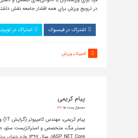
در ترویج ورزش برای همه اقشار جامعه نقش داشته
اشتراک در فیسبوک
استراک در توییتر
المپیک
,
ورزش
پیام کریمی
مجموع پست ها :
128
پیام
ASP.NET Coreاز سال 