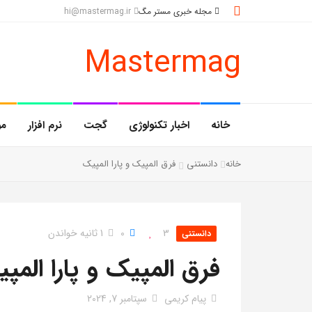
مجله خبری مستر مگ
hi@mastermag.ir
Mastermag
خانه
اخبار تکنولوژی
گجت
نرم افزار
مو
خانه
دانستنی
فرق المپیک و پارا المپیک
3
0
1 ثانیه خواندن
دانستنی
فرق المپیک و پارا المپ
پیام کریمی
سپتامبر 7, 2024