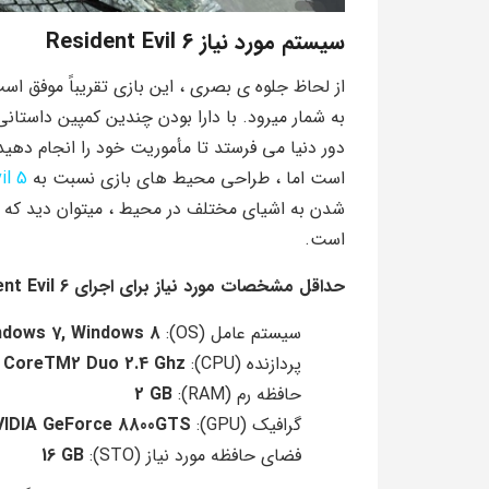
سیستم مورد نیاز Resident Evil 6
از لحاظ جلوه ی بصری ، این بازی تقریباً موفق اس
به شمار میرود. با دارا بودن چندین کمپین داست
دور دنیا می فرستد تا مأموریت خود را انجام ده
است اما ، طراحی محیط های بازی نسبت به
il 5
شدن به اشیای مختلف در محیط ، میتوان دید که
است.
حداقل مشخصات مورد نیاز برای اجرای Resident Evil 6
سیستم عامل (OS):
Windows Vista/XP, Windows 7, Windows 8
پردازنده (CPU):
l CoreTM2 Duo 2.4 Ghz
حافظه رم (RAM):
2 GB
گرافیک (GPU):
VIDIA GeForce 8800GTS
فضای حافظه مورد نیاز (STO):
16 GB