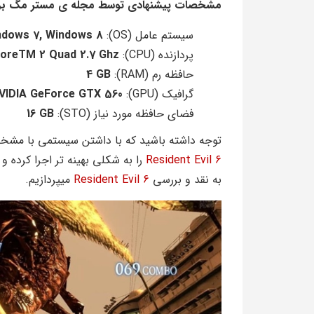
مشخصات پیشنهادی توسط مجله ی مستر مگ برای اجرای vil 6
سیستم عامل (OS):
Windows Vista/XP, Windows 7, Windows 8
پردازنده (CPU):
CoreTM 2 Quad 2.7 Ghz
حافظه رم (RAM):
4 GB
گرافیک (GPU):
VIDIA GeForce GTX 560
فضای حافظه مورد نیاز (STO):
16 GB
توجه داشته باشید که با داشتن سیستمی با مشخصا
Resident Evil 6
را به شکلی بهینه تر اجرا کرده و
به نقد و بررسی
Resident Evil 6
میپردازیم.