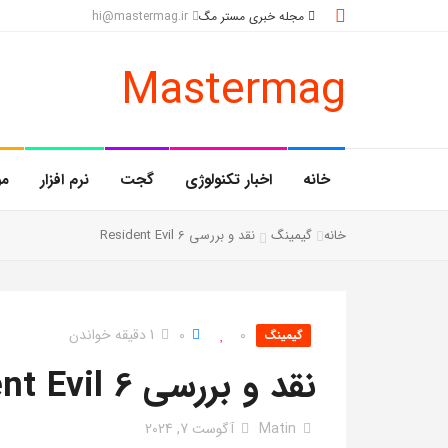
مجله خبری مستر مگ
hi@mastermag.ir
Mastermag
خانه
اخبار تکنولوژی
گجت
نرم افزار
مو
خانه
گیمینگ
نقد و بررسی Resident Evil 6
0
0
1 دقیقه خواندن
گیمینگ
نقد و بررسی Resident Evil 6
Matin
آگوست 7, 2024