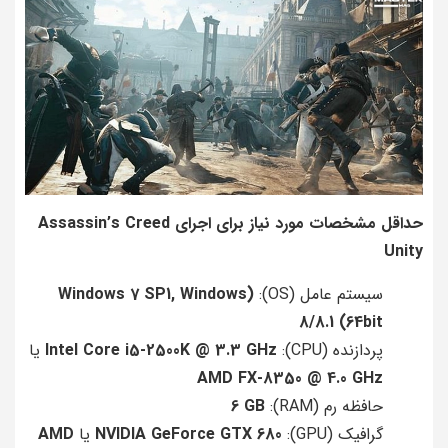
حداقل مشخصات مورد نیاز برای اجرای Assassin’s Creed
Unity
سیستم عامل (OS):
(Windows 7 SP1, Windows
8/8.1 (64bit
پردازنده (CPU):
Intel Core i5-2500K @ 3.3 GHz
یا
AMD FX-8350 @ 4.0 GHz
حافظه رم (RAM):
6 GB
گرافیک (GPU):
NVIDIA GeForce GTX 680
یا
AMD