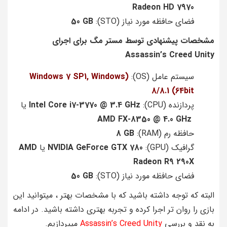
Radeon HD 7970
فضای حافظه مورد نیاز (STO):
50 GB
مشخصات پیشنهادی توسط مستر مگ برای اجرای
Assassin’s Creed Unity
سیستم عامل (OS):
(Windows 7 SP1, Windows
8/8.1 (64bit
پردازنده (CPU):
Intel Core i7-3770 @ 3.4 GHz
یا
AMD FX-8350 @ 4.0 GHz
حافظه رم (RAM):
8 GB
گرافیک (GPU):
NVIDIA GeForce GTX 780
یا
AMD
Radeon R9 290X
فضای حافظه مورد نیاز (STO):
50 GB
البته که توجه داشته باشید که با مشخصات بهتر ، میتوانید این
بازی را روان تر اجرا کرده و تجربه بهتری داشته باشید. در ادامه
به نقد و بررسی
Assassin’s Creed Unity
میپردازیم.