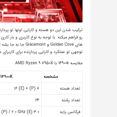
رو فراهم میکنه. با توجه به نوع کاربری و بار کاری
های Golden Cove و mont
توجهی تو عملکرد و کارایی پردازنده برای کاربرای ح
مقایسه 14900k با AMD Ryzen 9 7950X
مشخصه
-14900K
تعداد هسته
8 (P) + 16 (E)
تعداد رشته
24
فرکانس پایه
3.0 GHz (P) / 2.0 GHz (E)