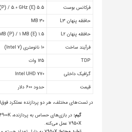
فرکانس بوست
5.5 GHz (P) / 5.0 GHz (E)
حافظه پنهان L3
30 MB
حافظه پنهان L2
1.5 MB (P) / 1 MB (E)
فرآیند ساخت
10 نانومتری (Intel 7)
TDP
125 وات
گرافیک داخلی
Intel UHD 770
قیمت
حدود 600 دلار
در تست‌های مختلف، هر دو پردازنده عملکرد فوق‌الع
گیم:
7950X عمل می‌کنه.
تولید محتوا:
7950X به دلیل تعداد هست