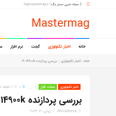
مجله خبری مستر مگ
hi@mastermag.ir
Mastermag
خانه
اخبار تکنولوژی
گجت
نرم افزار
مو
خانه
اخبار تکنولوژی
بررسی پردازنده i9 14900k
1
0
1 دقیقه خواندن
اخبار تکنولوژی
سخت افزار
بررسی پردازنده I9 14900k
Ahmadreza
ژوئن 20, 2024