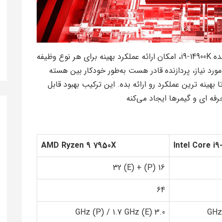
ترکیب شدن این دو هسته و کارایی اونها تو پردازنده i9-14900K، امکان ارائه عملکرد بهینه برای هر نوع وظیفه
 مورد نیاز، پردازنده قادر هست به‌طور خودکار بین هسته‌
Grace جا به جا بشه تا بهینه‌ ترین عملکرد رو ارائه بده. این ترکیب بهبود قابل
رفه‌ ای و گیمرها ایجاد می‌کنه
AMD Ryzen 9 7950X
Intel Core i9
16 (P) + 32 (E)
64
3.0 GHz (P) / 1.7 GHz (E)