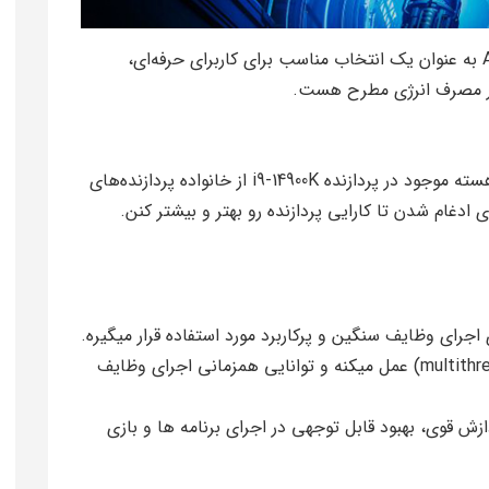
بنابراین، پردازنده i9-14900K با معماری Alder Lake به عنوان یک انتخاب مناسب برای کاربرای حرفه‌ای،
ری در مصرف انرژی مطرح هست.
هسته‌های Golden Cove و Gracemont دو نوع هسته موجود در پردازنده i9-14900K از خانواده پردازنده‌های
– این هسته بر اساس معماری چندریختی (multithreading) عمل میکنه و توانایی همزمانی اجرای وظایف
ا و قدرت پردازش قوی، بهبود قابل توجهی در اجرای برنامه‌ ها و بازی‌