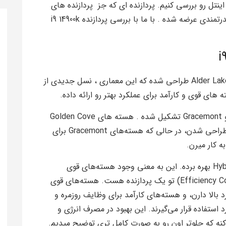
ینتل رو بررسی کنیم. پردازنده ای که جز پردازنده های
برجسته نسل 12 به حساب میاد و با ویژگی های قدرتمندی عرضه شده . با ما با بررسی پردازنده i9 14900k
پردازنده Intel Core i9-14900K بر اساس معماری Alder Lake طراحی شده که این معماری ، نسل جدیدی از
Alder Lake از ترکیب هسته‌ های Golden Cove و Gracemont تشکیل شده . هسته‌ های Golden Cove
برای عملکرد بالا و برنامه‌ های سنگین و حرفه‌ ای طراحی شدن، در حالی که هسته‌های Gracemont برای
ه کار میرن.
معماری Alder Lake از تکنولوژی Hybrid Technology بهره برده. این به معنی وجود هسته‌های قوی
(Performance Cores) و هسته‌های کارآمد (Efficiency Cores) تو یک پردازنده هست. هسته‌های قوی
د بالا دارن، و هسته‌های کارآمد برای وظایف روزمره و
د استفاده قرار می‌گیرند. این بهبود در مصرف انرژی و
ی‌کنه که جلوتر اون رو به صورت کامل تری توضیح میدیم.