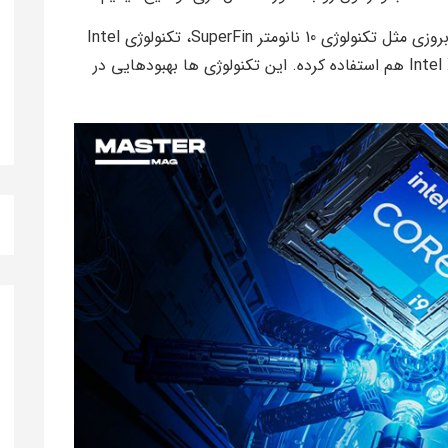
علاوه بر این، پردازنده i9-14900K از تکنولوژی‌ های بروزی مثل تکنولوژی 10 نانومتر SuperFin، تکنولوژی Intel
Thread Director و تکنولوژی تراشه Intel Xe Graphics هم استفاده کرده. این تکنولوژی‌ ها بهبود‌هایی در