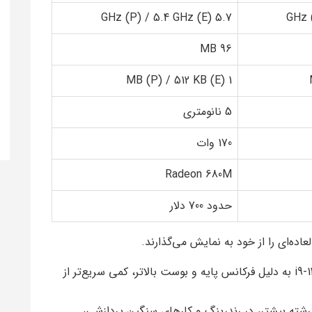
5.7 GHz (P) / 5.4 GHz (E)
96 MB
1 MB (P) / 512 KB (E)
5 نانومتری
170 وات
Radeon 680M
حدود 700 دلار
اده‌ای را از خود به نمایش می‌گذارند.
در بازی‌های حساس به پردازنده، i9-14900K به دلیل فرکانس پایه و بوست بالاتر، کمی سریع‌تر از
ه و رشته بیشتر، در رندرینگ و کارهای سنگین پردازشی،