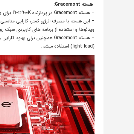
هسته Gracemont:
– هسته Gracemont در پردازنده i9-14900K برای وظایف سبک و کم‌ توان مورد استفاده قرار می‌گیره.
– این هسته با مصرف انرژی کمتر، کارایی مناسبی 
ویدئوها و استفاده از برنامه‌ های کاربردی سبک رو
(light-load) استفاده میشه.