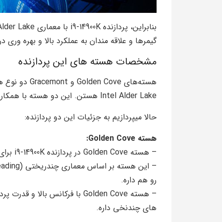
گیمرها و علاقه‌ مندان به عملکرد بالا و بهره‌ و
مشخصات هسته های این پردازنده
Intel Alder Lake هستن. این دو هسته با همکاری ادغام شدن تا کارایی پردازنده رو بهتر و بیشتر کنن.
حالا میپردازیم به جزئیات این دو پردازنده:
هسته Golden Cove:
– هسته Golden Cove در پردازنده i9-14900K برای اجرای وظایف سنگین و پرکاربرد مورد استفاده قرار میگیره.
رو هم داره.
– هسته Golden Cove با فرکانس بال
های چند‌نخی داره.