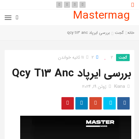
Mastermag
خانه
گجت
بررسی ایرپاد qcy t13 anc
2
2
11 ثانیه خواندن
گجت
بررسی ایرپاد Qcy T13 Anc
Kiana
ژوئن 19, 2024